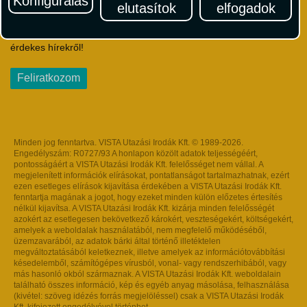
Konfigurálás
elutasítok
elfogadok
Iratkozzon fel Magyarország egyik legszínesebb utazási
hírlevelére! Értesüljön időben a legfrissebb utazási akciókról és
érdekes hírekről!
Feliratkozom
Minden jog fenntartva. VISTA Utazási Irodák Kft. © 1989-2026.
Engedélyszám: R0727/93 A honlapon közölt adatok teljességéért,
pontosságáért a VISTA Utazási Irodák Kft. felelősséget nem vállal. A
megjelenített információk elírásokat, pontatlanságot tartalmazhatnak, ezért
ezen esetleges elírások kijavítása érdekében a VISTA Utazási Irodák Kft.
fenntartja magának a jogot, hogy ezeket minden külön előzetes értesítés
nélkül kijavítsa. A VISTA Utazási Irodák Kft. kizárja minden felelősségét
azokért az esetlegesen bekövetkező károkért, veszteségekért, költségekért,
amelyek a weboldalak használatából, nem megfelelő működéséből,
üzemzavarából, az adatok bárki által történő illetéktelen
megváltoztatásából keletkeznek, illetve amelyek az információtovábbítási
késedelemből, számítógépes vírusból, vonal- vagy rendszerhibából, vagy
más hasonló okból származnak. A VISTA Utazási Irodák Kft. weboldalain
található összes információ, kép és egyéb anyag másolása, felhasználása
(kivétel: szöveg idézés forrás megjelöléssel) csak a VISTA Utazási Irodák