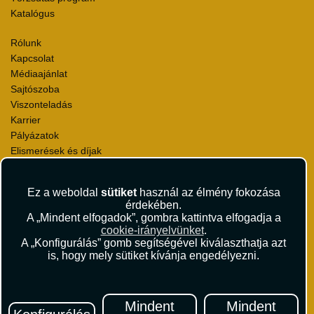
Katalógus
Rólunk
Kapcsolat
Médiaajánlat
Sajtószoba
Viszonteladás
Karrier
Pályázatok
Elismerések és díjak
Környezettudatosság
Ez a weboldal
sütiket
használ az élmény fokozása
Utazási Csomag Szerződési Feltételek
érdekében.
Útlemondás-biztosítás Szerződési Feltételek
A „Mindent elfogadok”, gombra kattintva elfogadja a
Utasbiztosítás Szerződési Feltételek
cookie-irányelvünket
.
Repülőjegy Szerződési Feltételek
A „Konfigurálás” gomb segítségével kiválaszthatja azt
is, hogy mely sütiket kívánja engedélyezni.
Adatvédelem
Impresszum
Hírlevél
Mindent
Mindent