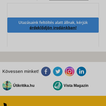
Utazásaink feltöltés alatt állnak, kérjük
érdeklődjön irodánkban!
Kövessen minket!
Útikritika.hu
Vista Magazin