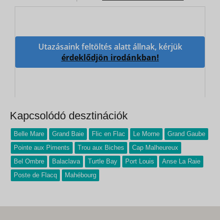
Utazásaink feltöltés alatt állnak, kérjük
érdeklődjön irodánkban!
Kapcsolódó desztinációk
Belle Mare
Grand Baie
Flic en Flac
Le Morne
Grand Gaube
Pointe aux Piments
Trou aux Biches
Cap Malheureux
Bel Ombre
Balaclava
Turtle Bay
Port Louis
Anse La Raie
Poste de Flacq
Mahébourg