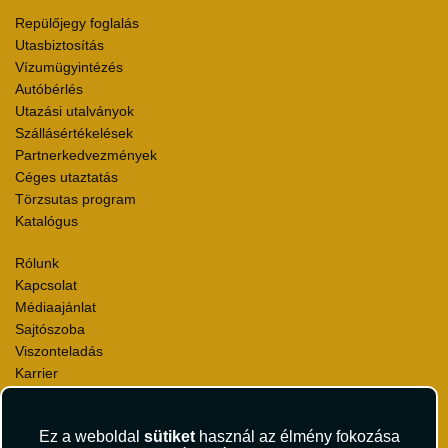
Repülőjegy foglalás
Utasbiztosítás
Vízumügyintézés
Autóbérlés
Utazási utalványok
Szállásértékelések
Partnerkedvezmények
Céges utaztatás
Törzsutas program
Katalógus
Rólunk
Kapcsolat
Médiaajánlat
Sajtószoba
Viszonteladás
Karrier
Pályázatok
Elismerések és díjak
Ez a weboldal
sütiket
használ az élmény fokozása
Környezettudatosság