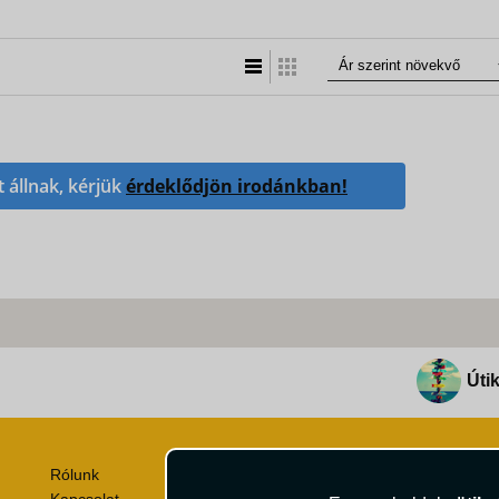
Lista nézet
Táblázatos nézet
t állnak, kérjük
érdeklődjön irodánkban!
Útik
Rólunk
Utazási Csomag Szerződési