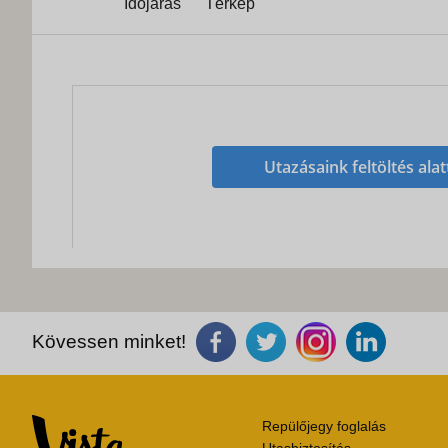
Időjárás
Térkép
Utazásaink feltöltés alat
Kövessen minket!
Repülőjegy foglalás