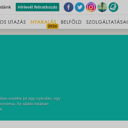
odáink
Hírlevél feliratkozás
OS UTAZÁS
NYARALÁS
BELFÖLD
SZOLGÁLTATÁSA
ában eszébe jut egy nyaralás, egy
ronómia. Az alábbi listában
t.