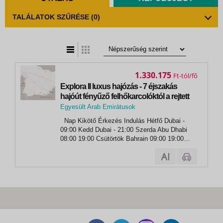
TALÁLATOK SZŰRÉSE
(0)
t
zatos nézet
1.330.175
Ft
Explora II luxus hajózás - 7 éjszakás
hajóút fényűző felhőkarcolóktól a rejtett
öblökig
Egyesült Arab Emirátusok
,
Nap Kikötő Érkezés Indulás Hétfő Dubai -
Dubai
09:00 Kedd Dubai - 21:00 Szerda Abu Dhabi
08:00 19:00 Csütörtök Bahrain 09:00 19:00
Péntek Doha 08:00 18:00 Szombat Dammam
09:00 21:00 Vasárnap tengeren - - Hétfő Dubai
07:00 -...