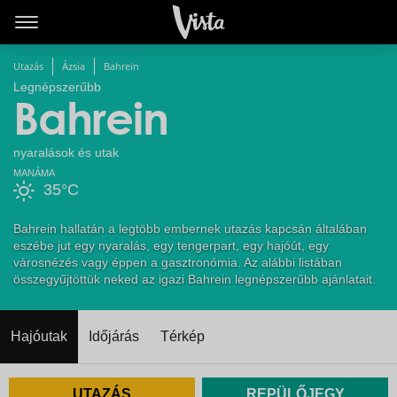
Utazás
Ázsia
Bahrein
Legnépszerűbb
Bahrein
nyaralások és utak
MANÁMA
35°C
Bahrein hallatán a legtöbb embernek utazás kapcsán általában
eszébe jut egy nyaralás, egy tengerpart, egy hajóút, egy
városnézés vagy éppen a gasztronómia. Az alábbi listában
összegyűjtöttük neked az igazi Bahrein legnépszerűbb ajánlatait.
Hajóutak
Időjárás
Térkép
UTAZÁS
REPÜLŐJEGY