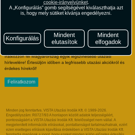
cookie-irányelvünket
.
Útlemondás-biztosítás Szerződési Feltételek
A „Konfigurálás” gomb segítségével kiválaszthatja azt
Utasbiztosítás Szerződési Feltételek
is, hogy mely sütiket kívánja engedélyezni.
Repülőjegy Szerződési Feltételek
Adatvédelem
Impresszum
Mindent
Mindent
Konfigurálás
elutasítok
elfogadok
Hírlevél
Iratkozzon fel Magyarország egyik legszínesebb utazási
hírlevelére! Értesüljön időben a legfrissebb utazási akciókról és
érdekes hírekről!
Feliratkozom
Minden jog fenntartva. VISTA Utazási Irodák Kft. © 1989-2026.
Engedélyszám: R0727/93 A honlapon közölt adatok teljességéért,
pontosságáért a VISTA Utazási Irodák Kft. felelősséget nem vállal. A
megjelenített információk elírásokat, pontatlanságot tartalmazhatnak, ezért
ezen esetleges elírások kijavítása érdekében a VISTA Utazási Irodák Kft.
fenntartja magának a jogot, hogy ezeket minden külön előzetes értesítés