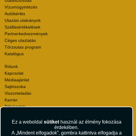
Utasbiztosítás
Vízumügyintézés
Autóbérlés
Utazási utalványok
Szállásértékelések
Partnerkedvezmények
Céges utaztatás
Törzsutas program
Katalógus
Rólunk
Kapcsolat
Médiaajánlat
Sajtószoba
Viszonteladás
Karrier
Pályázatok
Elismerések és díjak
Környezettudatosság
Ez a weboldal
sütiket
használ az élmény fokozása
érdekében.
A „Mindent elfogadok”, gombra kattintva elfogadja a
Utazási Csomag Szerződési Feltételek