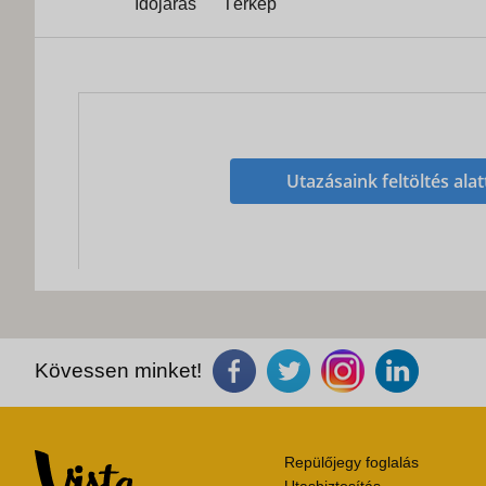
Időjárás
Térkép
Utazásaink feltöltés alat
Kövessen minket!
Repülőjegy foglalás