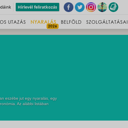
odáink
Hírlevél feliratkozás
OS UTAZÁS
NYARALÁS
BELFÖLD
SZOLGÁLTATÁSA
an eszébe jut egy nyaralás, egy
ronómia. Az alábbi listában