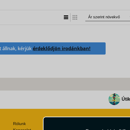
Lista nézet
Táblázatos nézet
t állnak, kérjük
érdeklődjön irodánkban!
Útik
Rólunk
Utazási Csomag Szerződési