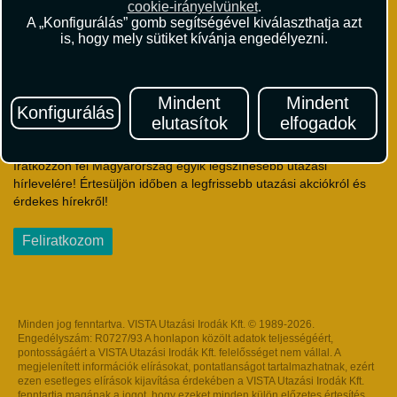
cookie-irányelvünket
.
Útlemondás-biztosítás Szerződési Feltételek
A „Konfigurálás” gomb segítségével kiválaszthatja azt
Utasbiztosítás Szerződési Feltételek
is, hogy mely sütiket kívánja engedélyezni.
Repülőjegy Szerződési Feltételek
Adatvédelem
Impresszum
Mindent
Mindent
Konfigurálás
elutasítok
elfogadok
Hírlevél
Iratkozzon fel Magyarország egyik legszínesebb utazási
hírlevelére! Értesüljön időben a legfrissebb utazási akciókról és
érdekes hírekről!
Feliratkozom
Minden jog fenntartva. VISTA Utazási Irodák Kft. © 1989-2026.
Engedélyszám: R0727/93 A honlapon közölt adatok teljességéért,
pontosságáért a VISTA Utazási Irodák Kft. felelősséget nem vállal. A
megjelenített információk elírásokat, pontatlanságot tartalmazhatnak, ezért
ezen esetleges elírások kijavítása érdekében a VISTA Utazási Irodák Kft.
fenntartja magának a jogot, hogy ezeket minden külön előzetes értesítés