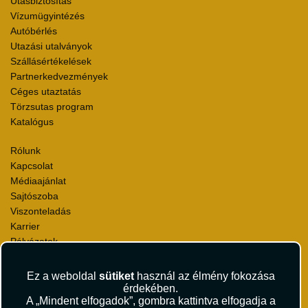
Utasbiztosítás
Vízumügyintézés
Autóbérlés
Utazási utalványok
Szállásértékelések
Partnerkedvezmények
Céges utaztatás
Törzsutas program
Katalógus
Rólunk
Kapcsolat
Médiaajánlat
Sajtószoba
Viszonteladás
Karrier
Pályázatok
Elismerések és díjak
Környezettudatosság
Ez a weboldal
sütiket
használ az élmény fokozása
érdekében.
A „Mindent elfogadok”, gombra kattintva elfogadja a
Utazási Csomag Szerződési Feltételek