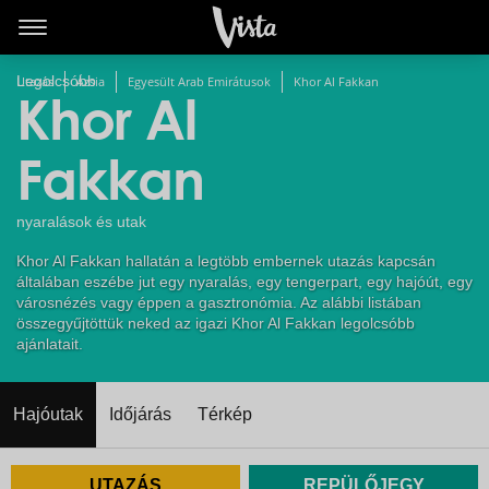
Legolcsóbb
Utazás
Ázsia
Egyesült Arab Emirátusok
Khor Al Fakkan
Khor Al
Fakkan
nyaralások és utak
Khor Al Fakkan hallatán a legtöbb embernek utazás kapcsán
általában eszébe jut egy nyaralás, egy tengerpart, egy hajóút, egy
városnézés vagy éppen a gasztronómia. Az alábbi listában
összegyűjtöttük neked az igazi Khor Al Fakkan legolcsóbb
ajánlatait.
Hajóutak
Időjárás
Térkép
UTAZÁS
REPÜLŐJEGY