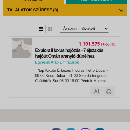
TALÁLATOK SZŰRÉSE
(0)
t
zatos nézet
1.191.575
Ft
Explora II luxus hajózás - 7 éjszakás
hajóút Omán aranyló dűnéihez
Egyesült Arab Emirátusok
,
Nap Kikötő Érkezés Indulás Hétfő Dubai -
Dubai
09:00 Kedd Dubai - 21:00 Szerda tengeren - -
Csütörtök Sur 08:00 19:00 Péntek Muscat
08:00 20:00 Szombat Khor Fakkan 09:00 19:00
Vasárnap Khasab 08:00 19:00 Hétfő Dubai
07:00 -...