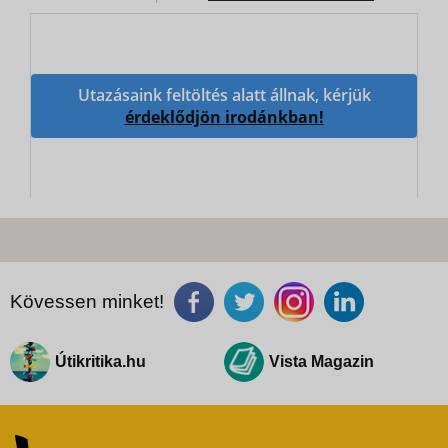
Utazásaink feltöltés alatt állnak, kérjük
érdeklődjön irodánkban!
Kövessen minket!
Útikritika.hu
Vista Magazin