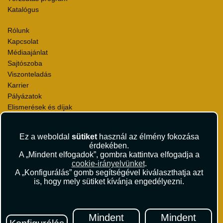
Katalógus
Rólunk
Kapcsolat
Médiaajánlat
Sajtószoba
Viszonteladás
Karrier
Pályázatok
Elismerések és díjak
Környezettudatosság
Ez a weboldal
sütiket
használ az élmény fokozása
Utazási Csomag Szerződési Feltételek
érdekében.
Útlemondás-biztosítás Szerződési Feltételek
A „Mindent elfogadok”, gombra kattintva elfogadja a
Utasbiztosítás Szerződési Feltételek
cookie-irányelvünket
.
Repülőjegy Szerződési Feltételek
A „Konfigurálás” gomb segítségével kiválaszthatja azt
is, hogy mely sütiket kívánja engedélyezni.
Adatvédelem
Impresszum
Hírlevél
Mindent
Mindent