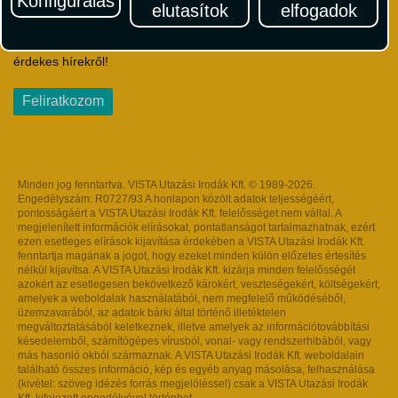
Konfigurálás
elutasítok
elfogadok
Iratkozzon fel Magyarország egyik legszínesebb utazási
hírlevelére! Értesüljön időben a legfrissebb utazási akciókról és
érdekes hírekről!
Feliratkozom
Minden jog fenntartva. VISTA Utazási Irodák Kft. © 1989-2026.
Engedélyszám: R0727/93 A honlapon közölt adatok teljességéért,
pontosságáért a VISTA Utazási Irodák Kft. felelősséget nem vállal. A
megjelenített információk elírásokat, pontatlanságot tartalmazhatnak, ezért
ezen esetleges elírások kijavítása érdekében a VISTA Utazási Irodák Kft.
fenntartja magának a jogot, hogy ezeket minden külön előzetes értesítés
nélkül kijavítsa. A VISTA Utazási Irodák Kft. kizárja minden felelősségét
azokért az esetlegesen bekövetkező károkért, veszteségekért, költségekért,
amelyek a weboldalak használatából, nem megfelelő működéséből,
üzemzavarából, az adatok bárki által történő illetéktelen
megváltoztatásából keletkeznek, illetve amelyek az információtovábbítási
késedelemből, számítógépes vírusból, vonal- vagy rendszerhibából, vagy
más hasonló okból származnak. A VISTA Utazási Irodák Kft. weboldalain
található összes információ, kép és egyéb anyag másolása, felhasználása
(kivétel: szöveg idézés forrás megjelöléssel) csak a VISTA Utazási Irodák