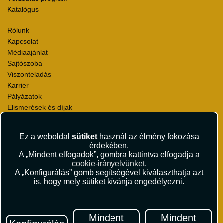
Katalógus
Rólunk
Kapcsolat
Médiaajánlat
Sajtószoba
Viszonteladás
Karrier
Pályázatok
Elismerések és díjak
Környezettudatosság
Ez a weboldal
sütiket
használ az élmény fokozása
Utazási Csomag Szerződési Feltételek
érdekében.
Útlemondás-biztosítás Szerződési Feltételek
A „Mindent elfogadok”, gombra kattintva elfogadja a
Utasbiztosítás Szerződési Feltételek
cookie-irányelvünket
.
Repülőjegy Szerződési Feltételek
A „Konfigurálás” gomb segítségével kiválaszthatja azt
is, hogy mely sütiket kívánja engedélyezni.
Adatvédelem
Impresszum
Hírlevél
Mindent
Mindent