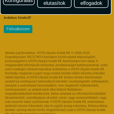
Konfigurálás
elutasítok
elfogadok
Iratkozzon fel Magyarország egyik legszínesebb utazási
hírlevelére! Értesüljön időben a legfrissebb utazási akciókról és
érdekes hírekről!
Feliratkozom
Minden jog fenntartva. VISTA Utazási Irodák Kft. © 1989-2026.
Engedélyszám: R0727/93 A honlapon közölt adatok teljességéért,
pontosságáért a VISTA Utazási Irodák Kft. felelősséget nem vállal. A
megjelenített információk elírásokat, pontatlanságot tartalmazhatnak, ezért
ezen esetleges elírások kijavítása érdekében a VISTA Utazási Irodák Kft.
fenntartja magának a jogot, hogy ezeket minden külön előzetes értesítés
nélkül kijavítsa. A VISTA Utazási Irodák Kft. kizárja minden felelősségét
azokért az esetlegesen bekövetkező károkért, veszteségekért, költségekért,
amelyek a weboldalak használatából, nem megfelelő működéséből,
üzemzavarából, az adatok bárki által történő illetéktelen
megváltoztatásából keletkeznek, illetve amelyek az információtovábbítási
késedelemből, számítógépes vírusból, vonal- vagy rendszerhibából, vagy
más hasonló okból származnak. A VISTA Utazási Irodák Kft. weboldalain
található összes információ, kép és egyéb anyag másolása, felhasználása
(kivétel: szöveg idézés forrás megjelöléssel) csak a VISTA Utazási Irodák