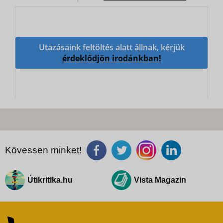
Utazásaink feltöltés alatt állnak, kérjük
érdeklődjön irodánkban!
Kövessen minket!
Útikritika.hu
Vista Magazin