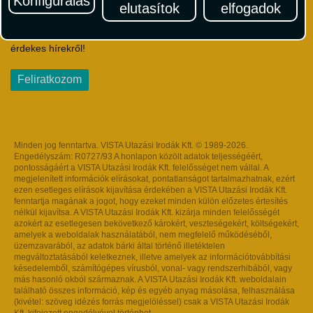
Konfigurálás
elutasítok
elfogadok
Iratkozzon fel Magyarország egyik legszínesebb utazási
hírlevelére! Értesüljön időben a legfrissebb utazási akciókról és
érdekes hírekről!
Feliratkozom
Minden jog fenntartva. VISTA Utazási Irodák Kft. © 1989-2026.
Engedélyszám: R0727/93 A honlapon közölt adatok teljességéért,
pontosságáért a VISTA Utazási Irodák Kft. felelősséget nem vállal. A
megjelenített információk elírásokat, pontatlanságot tartalmazhatnak, ezért
ezen esetleges elírások kijavítása érdekében a VISTA Utazási Irodák Kft.
fenntartja magának a jogot, hogy ezeket minden külön előzetes értesítés
nélkül kijavítsa. A VISTA Utazási Irodák Kft. kizárja minden felelősségét
azokért az esetlegesen bekövetkező károkért, veszteségekért, költségekért,
amelyek a weboldalak használatából, nem megfelelő működéséből,
üzemzavarából, az adatok bárki által történő illetéktelen
megváltoztatásából keletkeznek, illetve amelyek az információtovábbítási
késedelemből, számítógépes vírusból, vonal- vagy rendszerhibából, vagy
más hasonló okból származnak. A VISTA Utazási Irodák Kft. weboldalain
található összes információ, kép és egyéb anyag másolása, felhasználása
(kivétel: szöveg idézés forrás megjelöléssel) csak a VISTA Utazási Irodák