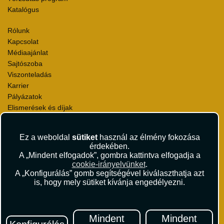
Katalógus
Rólunk
Kapcsolat
Médiaajánlat
Sajtószoba
Viszonteladás
Karrier
Pályázatok
Elismerések és díjak
Környezettudatosság
Ez a weboldal
sütiket
használ az élmény fokozása
Utazási Csomag Szerződési Feltételek
érdekében.
Útlemondás-biztosítás Szerződési Feltételek
A „Mindent elfogadok”, gombra kattintva elfogadja a
Utasbiztosítás Szerződési Feltételek
cookie-irányelvünket
.
Repülőjegy Szerződési Feltételek
A „Konfigurálás” gomb segítségével kiválaszthatja azt
is, hogy mely sütiket kívánja engedélyezni.
Adatvédelem
Impresszum
Hírlevél
Mindent
Mindent