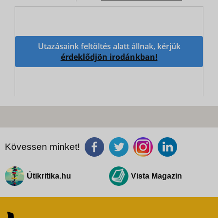
Utazásaink feltöltés alatt állnak, kérjük
érdeklődjön irodánkban!
Kövessen minket!
Útikritika.hu
Vista Magazin