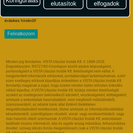
Konfigurálás
elutasítok
elfogadok
Iratkozzon fel Magyarország egyik legszínesebb utazási
hírlevelére! Értesüljön időben a legfrissebb utazási akciókról és
érdekes hírekről!
Feliratkozom
Minden jog fenntartva. VISTA Utazási Irodák Kft. © 1989-2026.
Engedélyszám: R0727/93 A honlapon közölt adatok teljességéért,
pontosságáért a VISTA Utazási Irodák Kft. felelősséget nem vállal. A
megjelenített információk elírásokat, pontatlanságot tartalmazhatnak, ezért
ezen esetleges elírások kijavítása érdekében a VISTA Utazási Irodák Kft.
fenntartja magának a jogot, hogy ezeket minden külön előzetes értesítés
nélkül kijavítsa. A VISTA Utazási Irodák Kft. kizárja minden felelősségét
azokért az esetlegesen bekövetkező károkért, veszteségekért, költségekért,
amelyek a weboldalak használatából, nem megfelelő működéséből,
üzemzavarából, az adatok bárki által történő illetéktelen
megváltoztatásából keletkeznek, illetve amelyek az információtovábbítási
késedelemből, számítógépes vírusból, vonal- vagy rendszerhibából, vagy
más hasonló okból származnak. A VISTA Utazási Irodák Kft. weboldalain
található összes információ, kép és egyéb anyag másolása, felhasználása
(kivétel: szöveg idézés forrás megjelöléssel) csak a VISTA Utazási Irodák