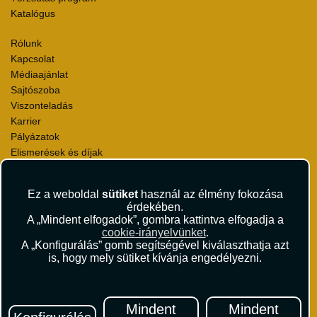
Katalógus
Rólunk
Kapcsolat
Médiaajánlat
Sajtószoba
Viszonteladás
Karrier
Pályázatok
Elismerések és díjak
Környezettudatosság
Ez a weboldal
sütiket
használ az élmény fokozása
Utazási Csomag Szerződési Feltételek
érdekében.
Útlemondás-biztosítás Szerződési Feltételek
A „Mindent elfogadok”, gombra kattintva elfogadja a
Utasbiztosítás Szerződési Feltételek
cookie-irányelvünket
.
Repülőjegy Szerződési Feltételek
A „Konfigurálás” gomb segítségével kiválaszthatja azt
is, hogy mely sütiket kívánja engedélyezni.
Adatvédelem
Impresszum
Hírlevél
Mindent
Mindent