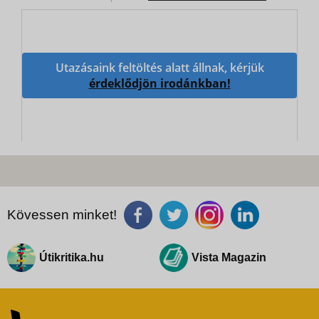
Utazásaink feltöltés alatt állnak, kérjük
érdeklődjön irodánkban!
Kövessen minket!
Útikritika.hu
Vista Magazin