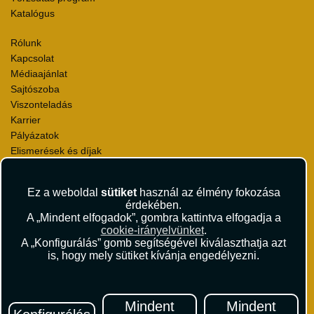
Katalógus
Rólunk
Kapcsolat
Médiaajánlat
Sajtószoba
Viszonteladás
Karrier
Pályázatok
Elismerések és díjak
Környezettudatosság
Ez a weboldal
sütiket
használ az élmény fokozása
Utazási Csomag Szerződési Feltételek
érdekében.
Útlemondás-biztosítás Szerződési Feltételek
A „Mindent elfogadok”, gombra kattintva elfogadja a
Utasbiztosítás Szerződési Feltételek
cookie-irányelvünket
.
Repülőjegy Szerződési Feltételek
A „Konfigurálás” gomb segítségével kiválaszthatja azt
is, hogy mely sütiket kívánja engedélyezni.
Adatvédelem
Impresszum
Hírlevél
Mindent
Mindent