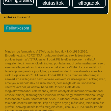
Konfigurálás
elutasítok
elfogadok
Iratkozzon fel Magyarország egyik legszínesebb utazási
hírlevelére! Értesüljön időben a legfrissebb utazási akciókról és
érdekes hírekről!
Feliratkozom
Minden jog fenntartva. VISTA Utazási Irodák Kft. © 1989-2026.
Engedélyszám: R0727/93 A honlapon közölt adatok teljességéért,
pontosságáért a VISTA Utazási Irodák Kft. felelősséget nem vállal. A
megjelenített információk elírásokat, pontatlanságot tartalmazhatnak, ezért
ezen esetleges elírások kijavítása érdekében a VISTA Utazási Irodák Kft.
fenntartja magának a jogot, hogy ezeket minden külön előzetes értesítés
nélkül kijavítsa. A VISTA Utazási Irodák Kft. kizárja minden felelősségét
azokért az esetlegesen bekövetkező károkért, veszteségekért, költségekért,
amelyek a weboldalak használatából, nem megfelelő működéséből,
üzemzavarából, az adatok bárki által történő illetéktelen
megváltoztatásából keletkeznek, illetve amelyek az információtovábbítási
késedelemből, számítógépes vírusból, vonal- vagy rendszerhibából, vagy
más hasonló okból származnak. A VISTA Utazási Irodák Kft. weboldalain
található összes információ, kép és egyéb anyag másolása, felhasználása
(kivétel: szöveg idézés forrás megjelöléssel) csak a VISTA Utazási Irodák