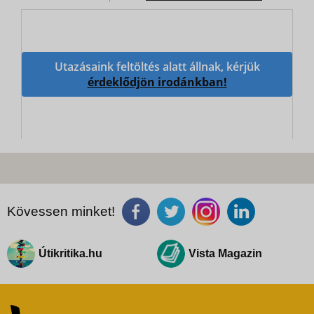
Utazásaink feltöltés alatt állnak, kérjük
érdeklődjön irodánkban!
Kövessen minket!
Útikritika.hu
Vista Magazin