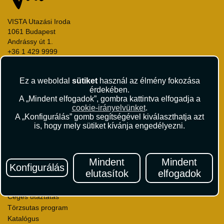
VISTA Utazási Iroda
1061 Budapest
Andrássy út 1.
+36 1 429 9999
andrassy@vista.hu
Ez a weboldal
sütiket
használ az élmény fokozása
érdekében.
A „Mindent elfogadok”, gombra kattintva elfogadja a
cookie-irányelvünket
.
A „Konfigurálás” gomb segítségével kiválaszthatja azt
Repülőjegy foglalás
is, hogy mely sütiket kívánja engedélyezni.
Utasbiztosítás
Vízumügyintézés
Autóbérlés
Mindent
Mindent
Utazási utalványok
Konfigurálás
elutasítok
elfogadok
Szállásértékelések
Partnerkedvezmények
Céges utaztatás
Törzsutas program
Katalógus