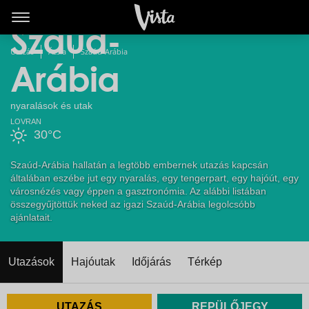
Legolcsóbb
Szaúd-
Utazás
Ázsia
Szaúd-Arábia
Arábia
nyaralások és utak
LOVRAN
30°C
Szaúd-Arábia hallatán a legtöbb embernek utazás kapcsán
általában eszébe jut egy nyaralás, egy tengerpart, egy hajóút, egy
városnézés vagy éppen a gasztronómia. Az alábbi listában
összegyűjtöttük neked az igazi Szaúd-Arábia legolcsóbb
ajánlatait.
Utazások
Hajóutak
Időjárás
Térkép
UTAZÁS
REPÜLŐJEGY