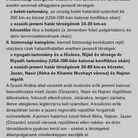
esetén azonnali elhagyásra javasolt térségek:
a
keleti-tartomány
, az ország keleti határától számított kb.
300 km-es körzet (USA-ISR-Irán katonai konfliktus okán)
a
szaúdi-jemeni határ térségének 10-30 km-es
körzetébe
tilos a belépés (a Jemenben folyó polgárháború és
aktív terrorcselekmények okán)
II. biztonsági kategória:
kiemelt biztonsági kockázatot rejtő,
utazásra csak halaszthatatlan esetben javasolt térségek:
a
nyugati-tartomány és a főváros, Rijád és térsége Ar
Riyadh tartomány (USA-ISR-Irán katonai konfliktus okán)
a szaúdi-jemeni határ térségének 30-80 km-es körzete;
Jazan, Nasir (Abha és Khamis Mushayt városa) és Najran
régiók
A Szaúd-Arábia által vezetett arab koalíciós erők jemeni katonai
beavatkozása miatt Jazan (Dzsazán), Nasir és Najran régiókban
átlövésekre, fokozott ellenőrzésre, útzárakra, tengeri zárlatra,
illetve ideiglenes légtérzárra kell számítani. A koalíciós erők
átrepülései során a jazani regionális repülőtér forgalmát
szüneteltetik. A jemeni határhoz közel fekvő Abha, Najran, Jazan
(Dzsazán) szaúdi városok repülőterei ellen rakéta- és drón
támadásokra gyakran kerül sor - ezeket a térségeket
állampolgáraink mindenképpen kerüljék el.