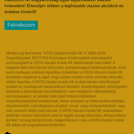
hírlevelére! Értesüljön időben a legfrissebb utazási akciókról és
érdekes hírekről!
Feliratkozom
Minden jog fenntartva. VISTA Utazási Irodák Kft. © 1989-2026.
Engedélyszám: R0727/93 A honlapon közölt adatok teljességéért,
pontosságáért a VISTA Utazási Irodák Kft. felelősséget nem vállal. A
megjelenített információk elírásokat, pontatlanságot tartalmazhatnak, ezért
ezen esetleges elírások kijavítása érdekében a VISTA Utazási Irodák Kft.
fenntartja magának a jogot, hogy ezeket minden külön előzetes értesítés
nélkül kijavítsa. A VISTA Utazási Irodák Kft. kizárja minden felelősségét
azokért az esetlegesen bekövetkező károkért, veszteségekért, költségekért,
amelyek a weboldalak használatából, nem megfelelő működéséből,
üzemzavarából, az adatok bárki által történő illetéktelen
megváltoztatásából keletkeznek, illetve amelyek az információtovábbítási
késedelemből, számítógépes vírusból, vonal- vagy rendszerhibából, vagy
más hasonló okból származnak. A VISTA Utazási Irodák Kft. weboldalain
található összes információ, kép és egyéb anyag másolása, felhasználása
(kivétel: szöveg idézés forrás megjelöléssel) csak a VISTA Utazási Irodák
Kft. kifejezett engedélyével történhet.