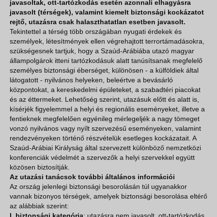
javasoltak, ott-tartózkodás esetén azonnali elhagyásra
javasolt (térségek), valamint kiemelt biztonsági kockázatot
rejtő, utazásra csak halaszthatatlan esetben javasolt.
Tekintettel a térség több országában nyugati érdekek és
személyek, létesítmények ellen végrehajtott terrortámadásokra,
szükségesnek tartjuk, hogy a Szaúd-Arábiába utazó magyar
állampolgárok itteni tartózkodásuk alatt tanúsítsanak megfelelő
személyes biztonsági éberséget, különösen - a külföldiek által
látogatott - nyilvános helyeken, beleértve a bevásárló
központokat, a kereskedelmi épületeket, a szabadtéri piacokat
és az éttermeket. Lehetőség szerint, utazásuk előtt és alatt is,
kísérjék figyelemmel a helyi és regionális eseményeket, illetve a
fentieknek megfelelően egyénileg mérlegeljék a nagy tömeget
vonzó nyilvános vagy nyílt szervezésű eseményeken, valamint
rendezvényeken történő részvételük esetleges kockázatait. A
Szaúd-Arábiai Királyság által szervezett különböző nemzetközi
konferenciák védelmét a szervezők a helyi szervekkel együtt
közösen biztosítják.
Az utazási tanácsok további általános információi
Az ország jelenlegi biztonsági besorolásán túl ugyanakkor
vannak bizonyos térségek, amelyek biztonsági besorolása eltérő
az alábbiak szerint:
I. biztonsági kategória
: utazásra nem javasolt, ott-tartózkodás