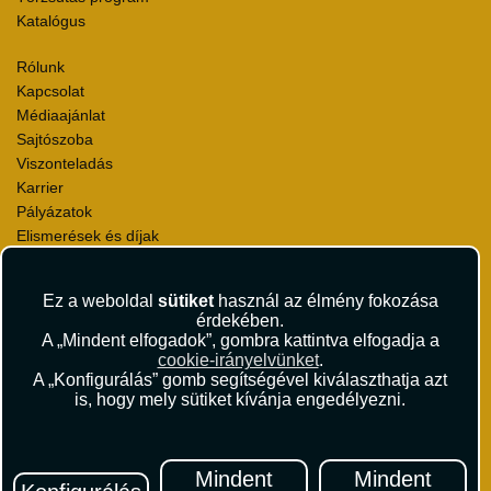
Katalógus
Rólunk
Kapcsolat
Médiaajánlat
Sajtószoba
Viszonteladás
Karrier
Pályázatok
Elismerések és díjak
Környezettudatosság
Ez a weboldal
sütiket
használ az élmény fokozása
Utazási Csomag Szerződési Feltételek
érdekében.
Útlemondás-biztosítás Szerződési Feltételek
A „Mindent elfogadok”, gombra kattintva elfogadja a
Utasbiztosítás Szerződési Feltételek
cookie-irányelvünket
.
Repülőjegy Szerződési Feltételek
A „Konfigurálás” gomb segítségével kiválaszthatja azt
is, hogy mely sütiket kívánja engedélyezni.
Adatvédelem
Impresszum
Hírlevél
Mindent
Mindent