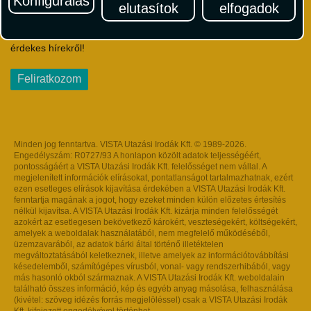
Konfigurálás
elutasítok
elfogadok
Iratkozzon fel Magyarország egyik legszínesebb utazási
hírlevelére! Értesüljön időben a legfrissebb utazási akciókról és
érdekes hírekről!
Feliratkozom
Minden jog fenntartva. VISTA Utazási Irodák Kft. © 1989-2026.
Engedélyszám: R0727/93 A honlapon közölt adatok teljességéért,
pontosságáért a VISTA Utazási Irodák Kft. felelősséget nem vállal. A
megjelenített információk elírásokat, pontatlanságot tartalmazhatnak, ezért
ezen esetleges elírások kijavítása érdekében a VISTA Utazási Irodák Kft.
fenntartja magának a jogot, hogy ezeket minden külön előzetes értesítés
nélkül kijavítsa. A VISTA Utazási Irodák Kft. kizárja minden felelősségét
azokért az esetlegesen bekövetkező károkért, veszteségekért, költségekért,
amelyek a weboldalak használatából, nem megfelelő működéséből,
üzemzavarából, az adatok bárki által történő illetéktelen
megváltoztatásából keletkeznek, illetve amelyek az információtovábbítási
késedelemből, számítógépes vírusból, vonal- vagy rendszerhibából, vagy
más hasonló okból származnak. A VISTA Utazási Irodák Kft. weboldalain
található összes információ, kép és egyéb anyag másolása, felhasználása
(kivétel: szöveg idézés forrás megjelöléssel) csak a VISTA Utazási Irodák