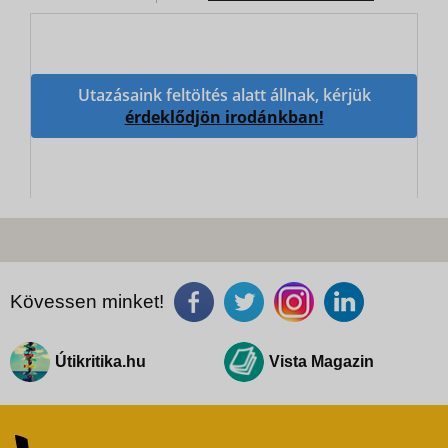
Utazásaink feltöltés alatt állnak, kérjük
érdeklődjön irodánkban!
Kövessen minket!
Útikritika.hu
Vista Magazin