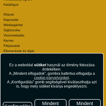
Katalógus
Rólunk
Kapcsolat
Médiaajánlat
Sajtószoba
Viszonteladás
Karrier
Pályázatok
Elismerések és díjak
Környezettudatosság
Ez a weboldal
sütiket
használ az élmény fokozása
Utazási Csomag Szerződési Feltételek
érdekében.
Útlemondás-biztosítás Szerződési Feltételek
A „Mindent elfogadok”, gombra kattintva elfogadja a
Utasbiztosítás Szerződési Feltételek
cookie-irányelvünket
.
Repülőjegy Szerződési Feltételek
A „Konfigurálás” gomb segítségével kiválaszthatja azt
is, hogy mely sütiket kívánja engedélyezni.
Adatvédelem
Impresszum
Hírlevél
Mindent
Mindent