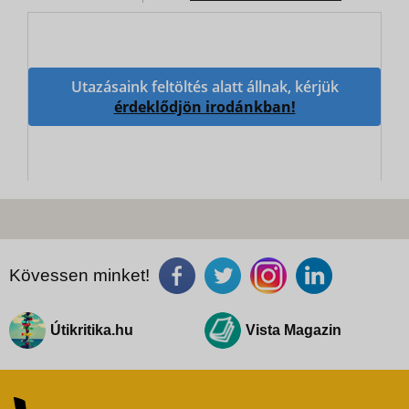
Utazásaink feltöltés alatt állnak, kérjük
érdeklődjön irodánkban!
Kövessen minket!
Útikritika.hu
Vista Magazin