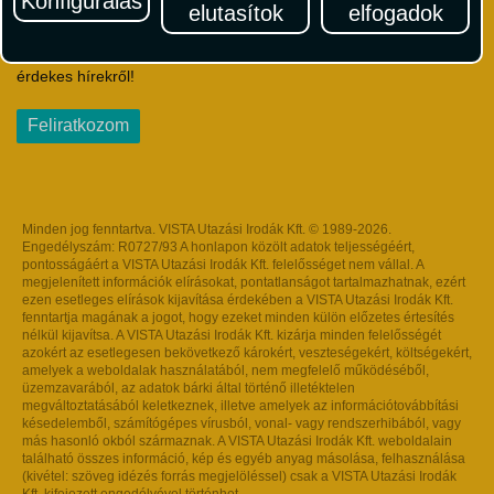
Konfigurálás
elutasítok
elfogadok
Iratkozzon fel Magyarország egyik legszínesebb utazási
hírlevelére! Értesüljön időben a legfrissebb utazási akciókról és
érdekes hírekről!
Feliratkozom
Minden jog fenntartva. VISTA Utazási Irodák Kft. © 1989-2026.
Engedélyszám: R0727/93 A honlapon közölt adatok teljességéért,
pontosságáért a VISTA Utazási Irodák Kft. felelősséget nem vállal. A
megjelenített információk elírásokat, pontatlanságot tartalmazhatnak, ezért
ezen esetleges elírások kijavítása érdekében a VISTA Utazási Irodák Kft.
fenntartja magának a jogot, hogy ezeket minden külön előzetes értesítés
nélkül kijavítsa. A VISTA Utazási Irodák Kft. kizárja minden felelősségét
azokért az esetlegesen bekövetkező károkért, veszteségekért, költségekért,
amelyek a weboldalak használatából, nem megfelelő működéséből,
üzemzavarából, az adatok bárki által történő illetéktelen
megváltoztatásából keletkeznek, illetve amelyek az információtovábbítási
késedelemből, számítógépes vírusból, vonal- vagy rendszerhibából, vagy
más hasonló okból származnak. A VISTA Utazási Irodák Kft. weboldalain
található összes információ, kép és egyéb anyag másolása, felhasználása
(kivétel: szöveg idézés forrás megjelöléssel) csak a VISTA Utazási Irodák