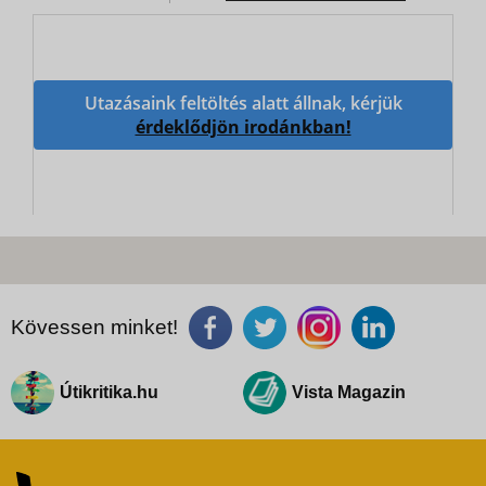
Utazásaink feltöltés alatt állnak, kérjük
érdeklődjön irodánkban!
Kövessen minket!
Útikritika.hu
Vista Magazin