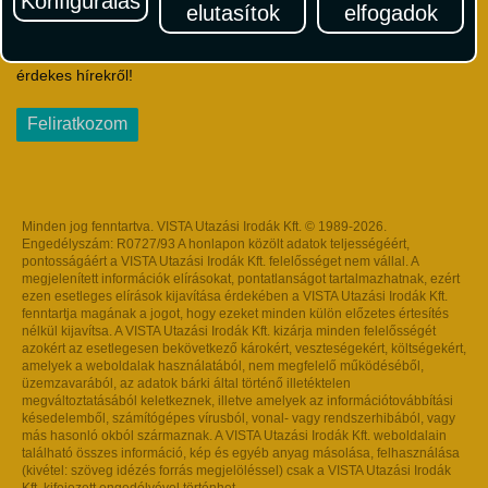
Konfigurálás
elutasítok
elfogadok
Iratkozzon fel Magyarország egyik legszínesebb utazási
hírlevelére! Értesüljön időben a legfrissebb utazási akciókról és
érdekes hírekről!
Feliratkozom
Minden jog fenntartva. VISTA Utazási Irodák Kft. © 1989-2026.
Engedélyszám: R0727/93 A honlapon közölt adatok teljességéért,
pontosságáért a VISTA Utazási Irodák Kft. felelősséget nem vállal. A
megjelenített információk elírásokat, pontatlanságot tartalmazhatnak, ezért
ezen esetleges elírások kijavítása érdekében a VISTA Utazási Irodák Kft.
fenntartja magának a jogot, hogy ezeket minden külön előzetes értesítés
nélkül kijavítsa. A VISTA Utazási Irodák Kft. kizárja minden felelősségét
azokért az esetlegesen bekövetkező károkért, veszteségekért, költségekért,
amelyek a weboldalak használatából, nem megfelelő működéséből,
üzemzavarából, az adatok bárki által történő illetéktelen
megváltoztatásából keletkeznek, illetve amelyek az információtovábbítási
késedelemből, számítógépes vírusból, vonal- vagy rendszerhibából, vagy
más hasonló okból származnak. A VISTA Utazási Irodák Kft. weboldalain
található összes információ, kép és egyéb anyag másolása, felhasználása
(kivétel: szöveg idézés forrás megjelöléssel) csak a VISTA Utazási Irodák