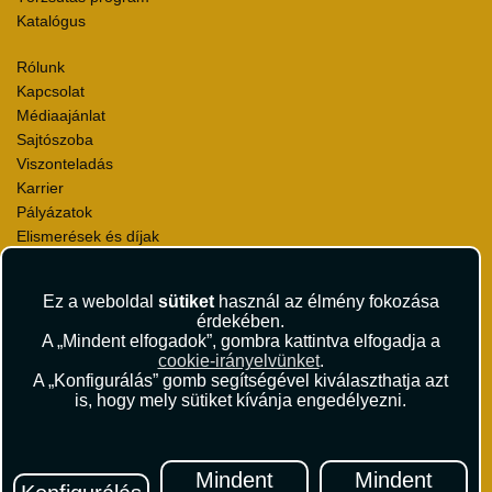
Katalógus
Rólunk
Kapcsolat
Médiaajánlat
Sajtószoba
Viszonteladás
Karrier
Pályázatok
Elismerések és díjak
Környezettudatosság
Ez a weboldal
sütiket
használ az élmény fokozása
Utazási Csomag Szerződési Feltételek
érdekében.
Útlemondás-biztosítás Szerződési Feltételek
A „Mindent elfogadok”, gombra kattintva elfogadja a
Utasbiztosítás Szerződési Feltételek
cookie-irányelvünket
.
Repülőjegy Szerződési Feltételek
A „Konfigurálás” gomb segítségével kiválaszthatja azt
is, hogy mely sütiket kívánja engedélyezni.
Adatvédelem
Impresszum
Hírlevél
Mindent
Mindent