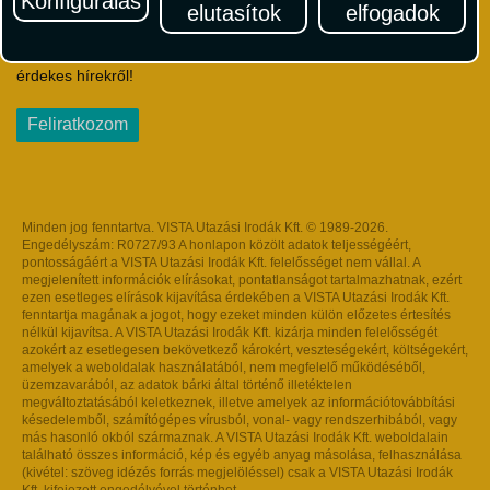
Konfigurálás
elutasítok
elfogadok
Iratkozzon fel Magyarország egyik legszínesebb utazási
hírlevelére! Értesüljön időben a legfrissebb utazási akciókról és
érdekes hírekről!
Feliratkozom
Minden jog fenntartva. VISTA Utazási Irodák Kft. © 1989-2026.
Engedélyszám: R0727/93 A honlapon közölt adatok teljességéért,
pontosságáért a VISTA Utazási Irodák Kft. felelősséget nem vállal. A
megjelenített információk elírásokat, pontatlanságot tartalmazhatnak, ezért
ezen esetleges elírások kijavítása érdekében a VISTA Utazási Irodák Kft.
fenntartja magának a jogot, hogy ezeket minden külön előzetes értesítés
nélkül kijavítsa. A VISTA Utazási Irodák Kft. kizárja minden felelősségét
azokért az esetlegesen bekövetkező károkért, veszteségekért, költségekért,
amelyek a weboldalak használatából, nem megfelelő működéséből,
üzemzavarából, az adatok bárki által történő illetéktelen
megváltoztatásából keletkeznek, illetve amelyek az információtovábbítási
késedelemből, számítógépes vírusból, vonal- vagy rendszerhibából, vagy
más hasonló okból származnak. A VISTA Utazási Irodák Kft. weboldalain
található összes információ, kép és egyéb anyag másolása, felhasználása
(kivétel: szöveg idézés forrás megjelöléssel) csak a VISTA Utazási Irodák