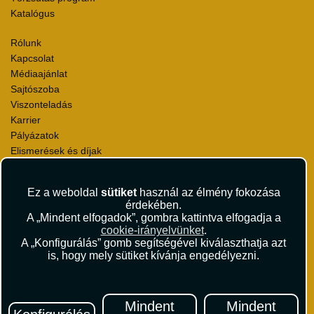
Katalógus
Rólunk
Kapcsolat
Médiaajánlat
Sajtószoba
Viszonteladás
Karrier
Pályázatok
Elismerések és díjak
Környezettudatosság
Ez a weboldal
sütiket
használ az élmény fokozása
Utazási Csomag Szerződési Feltételek
érdekében.
Útlemondás-biztosítás Szerződési Feltételek
A „Mindent elfogadok”, gombra kattintva elfogadja a
Utasbiztosítás Szerződési Feltételek
cookie-irányelvünket
.
Repülőjegy Szerződési Feltételek
A „Konfigurálás” gomb segítségével kiválaszthatja azt
is, hogy mely sütiket kívánja engedélyezni.
Adatvédelem
Impresszum
Hírlevél
Mindent
Mindent