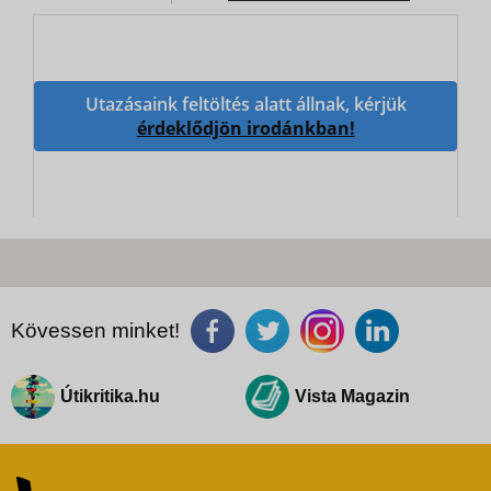
Utazásaink feltöltés alatt állnak, kérjük
érdeklődjön irodánkban!
Kövessen minket!
Útikritika.hu
Vista Magazin