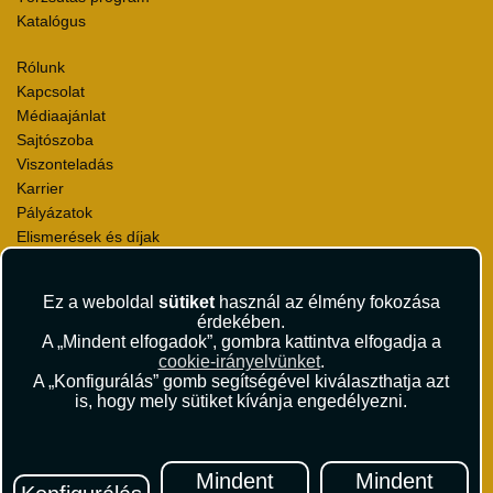
Katalógus
Rólunk
Kapcsolat
Médiaajánlat
Sajtószoba
Viszonteladás
Karrier
Pályázatok
Elismerések és díjak
Környezettudatosság
Ez a weboldal
sütiket
használ az élmény fokozása
Utazási Csomag Szerződési Feltételek
érdekében.
Útlemondás-biztosítás Szerződési Feltételek
A „Mindent elfogadok”, gombra kattintva elfogadja a
Utasbiztosítás Szerződési Feltételek
cookie-irányelvünket
.
Repülőjegy Szerződési Feltételek
A „Konfigurálás” gomb segítségével kiválaszthatja azt
is, hogy mely sütiket kívánja engedélyezni.
Adatvédelem
Impresszum
Hírlevél
Mindent
Mindent