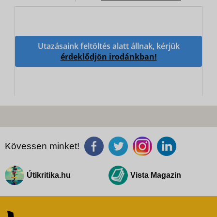
Utazásaink feltöltés alatt állnak, kérjük
érdeklődjön irodánkban!
Kövessen minket!
Útikritika.hu
Vista Magazin