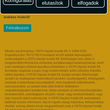
Konfigurálás
elutasítok
elfogadok
Iratkozzon fel Magyarország egyik legszínesebb utazási
hírlevelére! Értesüljön időben a legfrissebb utazási akciókról és
érdekes hírekről!
Feliratkozom
Minden jog fenntartva. VISTA Utazási Irodák Kft. © 1989-2026.
Engedélyszám: R0727/93 A honlapon közölt adatok teljességéért,
pontosságáért a VISTA Utazási Irodák Kft. felelősséget nem vállal. A
megjelenített információk elírásokat, pontatlanságot tartalmazhatnak, ezért
ezen esetleges elírások kijavítása érdekében a VISTA Utazási Irodák Kft.
fenntartja magának a jogot, hogy ezeket minden külön előzetes értesítés
nélkül kijavítsa. A VISTA Utazási Irodák Kft. kizárja minden felelősségét
azokért az esetlegesen bekövetkező károkért, veszteségekért, költségekért,
amelyek a weboldalak használatából, nem megfelelő működéséből,
üzemzavarából, az adatok bárki által történő illetéktelen
megváltoztatásából keletkeznek, illetve amelyek az információtovábbítási
késedelemből, számítógépes vírusból, vonal- vagy rendszerhibából, vagy
más hasonló okból származnak. A VISTA Utazási Irodák Kft. weboldalain
található összes információ, kép és egyéb anyag másolása, felhasználása
(kivétel: szöveg idézés forrás megjelöléssel) csak a VISTA Utazási Irodák