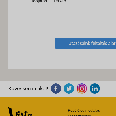
Időjárás
Térkép
Utazásaink feltöltés alat
Kövessen minket!
Repülőjegy foglalás