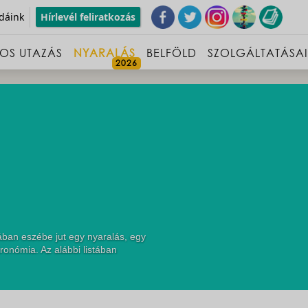
dáink
Hírlevél feliratkozás
OS UTAZÁS
NYARALÁS
BELFÖLD
SZOLGÁLTATÁSA
ában eszébe jut egy nyaralás, egy
ronómia. Az alábbi listában