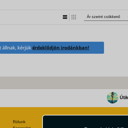
Lista nézet
Táblázatos nézet
t állnak, kérjük
érdeklődjön irodánkban!
Útik
Rólunk
Utazási Csomag Szerződési