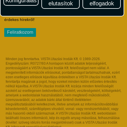
Konfigurálás
elutasítok
elfogadok
Iratkozzon fel Magyarország egyik legszínesebb utazási
hírlevelére! Értesüljön időben a legfrissebb utazási akciókról és
érdekes hírekről!
Feliratkozom
Minden jog fenntartva. VISTA Utazási Irodák Kft. © 1989-2026.
Engedélyszám: R0727/93 A honlapon közölt adatok teljességéért,
pontosságáért a VISTA Utazási Irodák Kft. felelősséget nem vállal. A
megjelenített információk elírásokat, pontatlanságot tartalmazhatnak, ezért
ezen esetleges elírások kijavítása érdekében a VISTA Utazási Irodák Kft.
fenntartja magának a jogot, hogy ezeket minden külön előzetes értesítés
nélkül kijavítsa. A VISTA Utazási Irodák Kft. kizárja minden felelősségét
azokért az esetlegesen bekövetkező károkért, veszteségekért, költségekért,
amelyek a weboldalak használatából, nem megfelelő működéséből,
üzemzavarából, az adatok bárki által történő illetéktelen
megváltoztatásából keletkeznek, illetve amelyek az információtovábbítási
késedelemből, számítógépes vírusból, vonal- vagy rendszerhibából, vagy
más hasonló okból származnak. A VISTA Utazási Irodák Kft. weboldalain
található összes információ, kép és egyéb anyag másolása, felhasználása
(kivétel: szöveg idézés forrás megjelöléssel) csak a VISTA Utazási Irodák