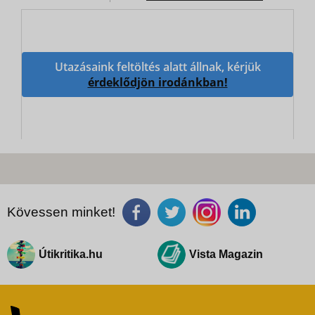
Utazásaink feltöltés alatt állnak, kérjük
érdeklődjön irodánkban!
Kövessen minket!
Útikritika.hu
Vista Magazin