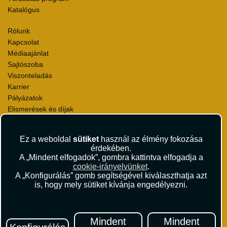
Katalógus
Rólunk
Kapcsolat
Médiaajánlat
Sajtószoba
Viszonteladás
Karrier
Pályázatok
Elismerések és díjak
Környezettudatosság
Ez a weboldal
sütiket
használ az élmény fokozása
Utazási Csomag Szerződési Feltételek
érdekében.
Útlemondás-biztosítás Szerződési Feltételek
A „Mindent elfogadok”, gombra kattintva elfogadja a
Utasbiztosítás Szerződési Feltételek
cookie-irányelvünket
.
Repülőjegy Szerződési Feltételek
A „Konfigurálás” gomb segítségével kiválaszthatja azt
is, hogy mely sütiket kívánja engedélyezni.
Adatvédelem
Impresszum
Hírlevél
Mindent
Mindent