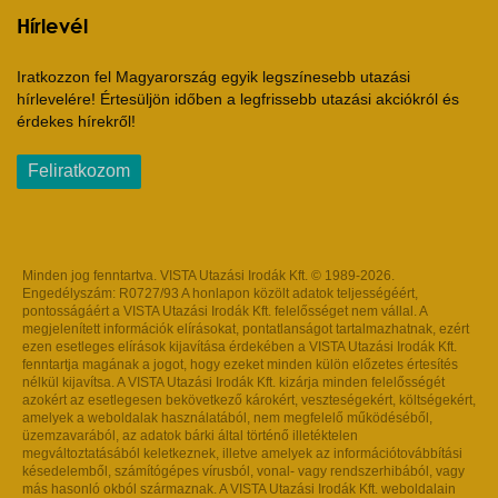
Hírlevél
Iratkozzon fel Magyarország egyik legszínesebb utazási
hírlevelére! Értesüljön időben a legfrissebb utazási akciókról és
érdekes hírekről!
Feliratkozom
Minden jog fenntartva. VISTA Utazási Irodák Kft. © 1989-2026.
Engedélyszám: R0727/93 A honlapon közölt adatok teljességéért,
pontosságáért a VISTA Utazási Irodák Kft. felelősséget nem vállal. A
megjelenített információk elírásokat, pontatlanságot tartalmazhatnak, ezért
ezen esetleges elírások kijavítása érdekében a VISTA Utazási Irodák Kft.
fenntartja magának a jogot, hogy ezeket minden külön előzetes értesítés
nélkül kijavítsa. A VISTA Utazási Irodák Kft. kizárja minden felelősségét
azokért az esetlegesen bekövetkező károkért, veszteségekért, költségekért,
amelyek a weboldalak használatából, nem megfelelő működéséből,
üzemzavarából, az adatok bárki által történő illetéktelen
megváltoztatásából keletkeznek, illetve amelyek az információtovábbítási
késedelemből, számítógépes vírusból, vonal- vagy rendszerhibából, vagy
más hasonló okból származnak. A VISTA Utazási Irodák Kft. weboldalain