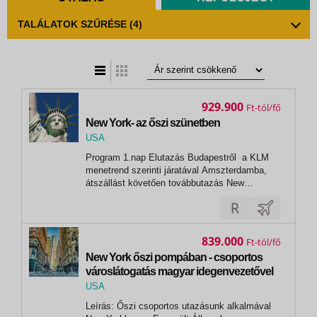
TALÁLATOK SZŰRÉSE
(4)
t
zatos nézet
929.900
Ft
New York- az őszi szünetben
USA
,
Program 1.nap Elutazás Budapestről a KLM
New York
menetrend szerinti járatával Amszterdamba,
átszállást követően továbbutazás New
Yorkba, érkezés helyi idő szerint a kora...
839.000
Ft
New York őszi pompában - csoportos
városlátogatás magyar idegenvezetővel
2026.10.22-28.
USA
,
Leírás: Őszi csoportos utazásunk alkalmával
New York