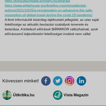
https://konzuliszolgalat.kormany.hu/amerika
https://www.whitehouse.gov/briefing-room/presidential-
actions/2021/10/25/a-proclamation-on-advancing-the-safe-
resumption-of-global-travel-during-the-covid-19-pandemic/
A fenti információk kizárólag tájékoztató jellegűek, az utas saját
felelőssége az aktuális beutazási szabályok ismerete és
betartása. A kötelező előírások BÁRMIKOR változhatnak, azok
előírásszerű teljesítéséért felelősséget irodánk nem vállal.
Kövessen minket!
Útikritika.hu
Vista Magazin