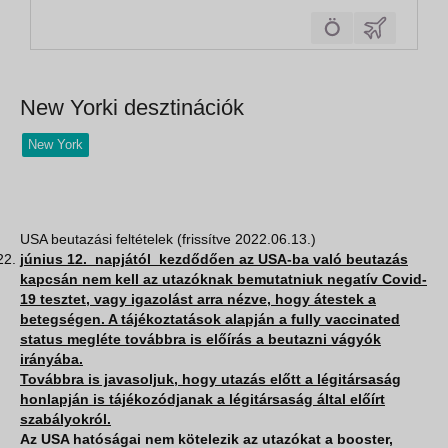
városába kalauzoljuk Önt. A kényelmes
járatoknak köszönhetően gyorsan átszeljük az
óceánt, és máris egy varázslatos világba
csöppenünk: New York felhőkarcolói és...
New Yorki desztinációk
New York
USA beutazási feltételek (frissítve 2022.06.13.)
június 12. napjától kezdődően az USA-ba való beutazás
kapcsán nem kell az utazóknak bemutatniuk negatív Covid-
19 tesztet, vagy igazolást arra nézve, hogy átestek a
betegségen. A tájékoztatások alapján a fully vaccinated
status megléte továbbra is előírás a beutazni vágyók
irányába.
Továbbra is javasoljuk, hogy utazás előtt a légitársaság
honlapján is tájékozódjanak a légitársaság által előírt
szabályokról.
Az USA hatóságai nem kötelezik az utazókat a booster,