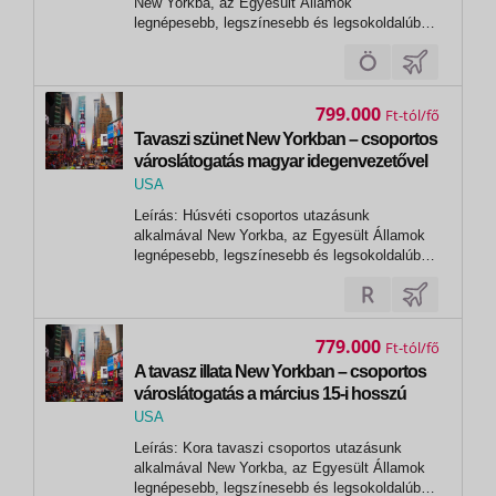
New Yorkba, az Egyesült Államok
legnépesebb, legszínesebb és legsokoldalúbb
városába kalauzoljuk Önt. A kényelmes
járatoknak köszönhetően gyorsan átszeljük az
óceánt, és máris egy varázslatos világba
csöppenünk: New York felhőkarcolói és
799.000
Ft
ikonikus...
Tavaszi szünet New Yorkban – csoportos
városlátogatás magyar idegenvezetővel
2027.03.24-30.
USA
,
Leírás: Húsvéti csoportos utazásunk
New York
alkalmával New Yorkba, az Egyesült Államok
legnépesebb, legszínesebb és legsokoldalúbb
városába kalauzoljuk Önt. A kényelmes
járatoknak köszönhetően gyorsan átszeljük az
óceánt, és máris egy varázslatos világba
csöppenünk: New York felhőkarcolói és
779.000
Ft
ikonikus...
A tavasz illata New Yorkban – csoportos
városlátogatás a március 15-i hosszú
hétvégén 2027.03.11-17.
USA
,
Leírás: Kora tavaszi csoportos utazásunk
New York
alkalmával New Yorkba, az Egyesült Államok
legnépesebb, legszínesebb és legsokoldalúbb