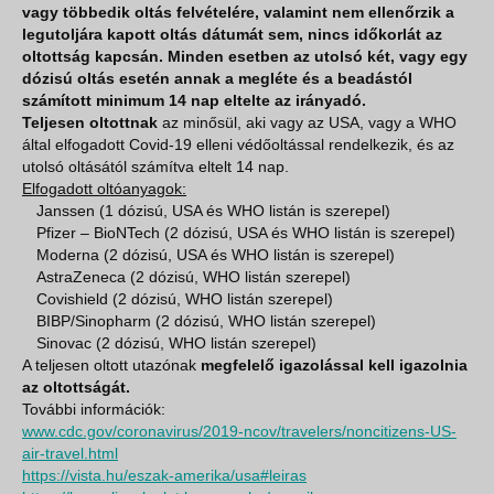
vagy többedik oltás felvételére, valamint nem ellenőrzik a
legutoljára kapott oltás dátumát sem, nincs időkorlát az
oltottság kapcsán. Minden esetben az utolsó két, vagy egy
dózisú oltás esetén annak a megléte és a beadástól
számított minimum 14 nap eltelte az irányadó.
Teljesen oltottnak
az minősül, aki vagy az USA, vagy a WHO
által elfogadott Covid-19 elleni védőoltással rendelkezik, és az
utolsó oltásától számítva eltelt 14 nap.
Elfogadott oltóanyagok:
Janssen (1 dózisú, USA és WHO listán is szerepel)
Pfizer – BioNTech (2 dózisú, USA és WHO listán is szerepel)
Moderna (2 dózisú, USA és WHO listán is szerepel)
AstraZeneca (2 dózisú, WHO listán szerepel)
Covishield (2 dózisú, WHO listán szerepel)
BIBP/Sinopharm (2 dózisú, WHO listán szerepel)
Sinovac (2 dózisú, WHO listán szerepel)
A teljesen oltott utazónak
megfelelő igazolással kell igazolnia
az oltottságát.
További információk:
www.cdc.gov/coronavirus/2019-ncov/travelers/noncitizens-US-
air-travel.html
https://vista.hu/eszak-amerika/usa#leiras