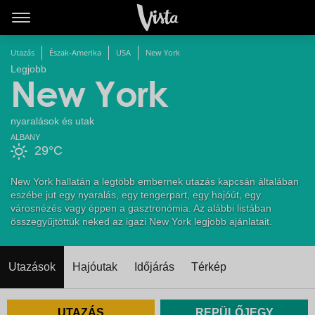
Utazás
Észak-Amerika
USA
New York
Legjobb
New York
nyaralások és utak
ALBANY
29°C
New York hallatán a legtöbb embernek utazás kapcsán általában
eszébe jut egy nyaralás, egy tengerpart, egy hajóút, egy
városnézés vagy éppen a gasztronómia. Az alábbi listában
összegyűjtöttük neked az igazi New York legjobb ajánlatait.
Utazások
Hajóutak
Időjárás
Térkép
UTAZÁS
REPÜLŐJEGY