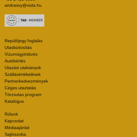
andrassy@vista.hu
Repülőjegy foglalás
Utasbiztosítás
Vízumügyintézés
Autóbérlés
Utazási utalványok
Szállásértékelések
Partnerkedvezmények
Céges utaztatás
Törzsutas program
Katalógus
Rólunk
Kapcsolat
Médiaajánlat
Sajtószoba