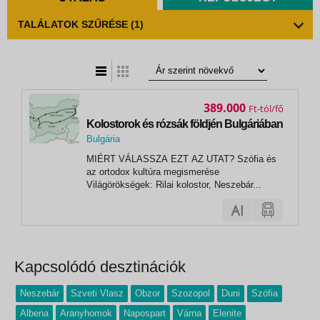
TALÁLATOK SZŰRÉSE
(1)
t
zatos nézet
389.000
Ft
Kolostorok és rózsák földjén Bulgáriában
Bulgária
, Napospart (Sunny Beach)
MIÉRT VÁLASSZA EZT AZ UTAT? Szófia és
az ortodox kultúra megismerése
Világörökségek: Rilai kolostor, Neszebár...
Kapcsolódó desztinációk
Neszebár
Szveti Vlasz
Obzor
Szozopol
Duni
Szófia
Albena
Aranyhomok
Napospart
Várna
Elenite