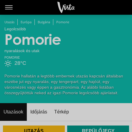
Utazás
Európa
Bulgária
Pomorie
Legolcsóbb
Pomorie
nyaralások és utak
POMORIE
28°C
Pomorie hallatán a legtöbb embernek utazás kapcsán általában
eszébe jut egy nyaralás, egy tengerpart, egy hajóút, egy
városnézés vagy éppen a gasztronómia. Az alábbi listában
összegyűjtöttük neked az igazi Pomorie legolcsóbb ajánlatait.
Utazások
Időjárás
Térkép
UTAZÁS
REPÜLŐJEGY