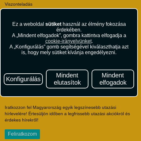
Viszonteladás
Karrier
Pályázatok
Ez a weboldal
sütiket
használ az élmény fokozása
Elismerések és díjak
érdekében.
Környezettudatosság
A „Mindent elfogadok”, gombra kattintva elfogadja a
cookie-irányelvünket
.
Utazási Csomag Szerződési Feltételek
A „Konfigurálás” gomb segítségével kiválaszthatja azt
Útlemondás-biztosítás Szerződési Feltételek
is, hogy mely sütiket kívánja engedélyezni.
Utasbiztosítás Szerződési Feltételek
Repülőjegy Szerződési Feltételek
Adatvédelem
Mindent
Mindent
Konfigurálás
Impresszum
elutasítok
elfogadok
Hírlevél
Iratkozzon fel Magyarország egyik legszínesebb utazási
hírlevelére! Értesüljön időben a legfrissebb utazási akciókról és
érdekes hírekről!
Feliratkozom