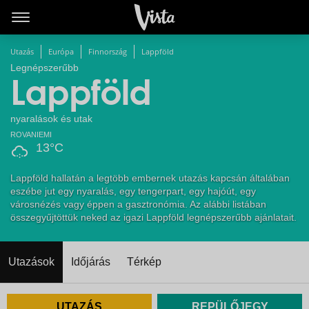
Utazás
Európa
Finnország
Lappföld
Legnépszerűbb
Lappföld
nyaralások és utak
ROVANIEMI
13°C
Lappföld hallatán a legtöbb embernek utazás kapcsán általában
eszébe jut egy nyaralás, egy tengerpart, egy hajóút, egy
városnézés vagy éppen a gasztronómia. Az alábbi listában
összegyűjtöttük neked az igazi Lappföld legnépszerűbb ajánlatait.
Utazások
Időjárás
Térkép
UTAZÁS
REPÜLŐJEGY