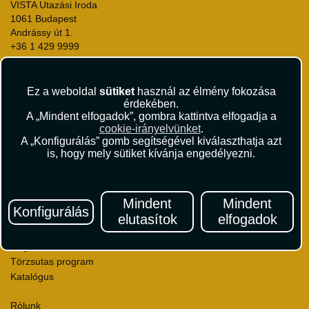
VISTA Utazási Iroda
1061 Budapest
Andrássy út 1.
+36 1 429 9999
andrassy@vista.hu
Ez a weboldal
sütiket
használ az élmény fokozása
érdekében.
A „Mindent elfogadok”, gombra kattintva elfogadja a
cookie-irányelvünket
.
Repülőjegy foglalás
A „Konfigurálás” gomb segítségével kiválaszthatja azt
is, hogy mely sütiket kívánja engedélyezni.
Utasbiztosítás
Vízumügyintézés
Autóbérlés
Utazási utalványok
Mindent
Mindent
Konfigurálás
Szállásértékelések
elutasítok
elfogadok
Partnerkedvezmények
Céges utaztatás
Törzsutas program
Katalógus
Rólunk