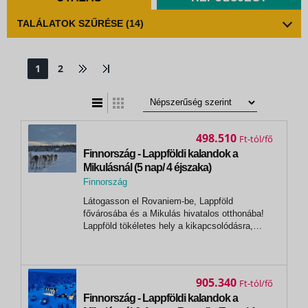
TALÁLATOK SZŰRÉSE
(14)
1
2
t
zatos nézet
498.510
Ft
Finnország - Lappföldi kalandok a
Mikulásnál (5 nap/ 4 éjszaka)
Finnország
,
Látogasson el Rovaniem-be, Lappföld
Rovaniemi
fővárosába és a Mikulás hivatalos otthonába!
Lappföld tökéletes hely a kikapcsolódásra,
ugyanakkor a legizgalmasabb programokat
próbálhatja ki, mint például a hószánozás, a
rénszarvas szafari vagy a kutyaszánhúzás. Az
északi sarkkörön fekvő kisváros tökéletesen...
905.340
Ft
Finnország - Lappföldi kalandok a