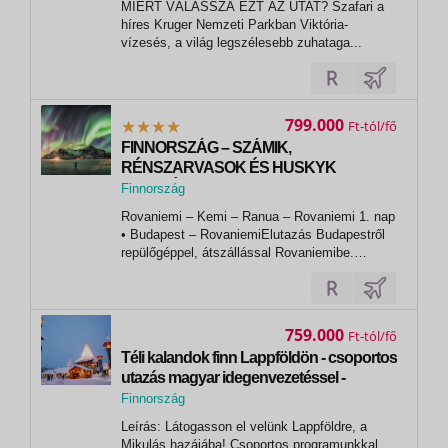
MIÉRT VÁLASSZA EZT AZ UTAT? Szafari a
híres Kruger Nemzeti Parkban Viktória-
vízesés, a világ legszélesebb zuhataga...
799.000
Ft
FINNORSZÁG – SZÁMIK,
RÉNSZARVASOK ÉS HUSKYK
FÖLDJÉN
Finnország
, Rovaniemi (Mikulás-falu)
Rovaniemi – Kemi – Ranua – Rovaniemi 1. nap
• Budapest – RovaniemiElutazás Budapestről
repülőgéppel, átszállással Rovaniemibe.
Érkezést követően transzfer a szállodába,
szállás Rovaniemiben. Fakultatív
programlehetőség az esti órákban: az Aurora
Borealis, azaz a sarki fény megtekintése a...
759.000
Ft
Téli kalandok finn Lappföldön - csoportos
utazás magyar idegenvezetéssel -
2026.12.09-12.
Finnország
,
Leírás: Látogasson el velünk Lappföldre, a
Rovaniemi
Mikulás hazájába! Csoportos programunkkal