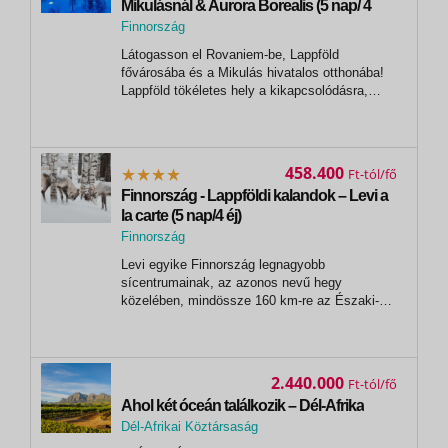
Mikulásnál & Aurora Borealis (5 nap/ 4
éjszaka)
Finnország
,
Látogasson el Rovaniem-be, Lappföld
Rovaniemi
fővárosába és a Mikulás hivatalos otthonába!
Lappföld tökéletes hely a kikapcsolódásra,
ugyanakkor a legizgalmasabb programokat
próbálhatja ki, mint például a hószánozás, a
rénszarvas szafari vagy a kutyaszánhúzás. Az
északi sarkkörön fekvő kisváros tökéletesen...
458.400
Ft
Finnország - Lappföldi kalandok – Levi a
la carte (5 nap/4 éj)
Finnország
, Levi
Levi egyike Finnország legnagyobb
sícentrumainak, az azonos nevű hegy
közelében, mindössze 160 km-re az Északi-
sarktól. A leghosszabb sí pályája 2,5 km. A
természeti szépség, a változatos vadvilág, és
természetesen az északi fény teszi Lappföldet
és Levit különleges hellyé. Számtalan téli...
2.440.000
Ft
Ahol két óceán találkozik – Dél-Afrika
Dél-Afrikai Köztársaság
, Fokváros (Cape Town)