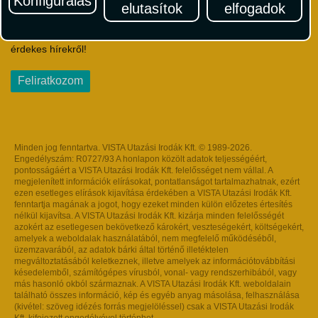
Konfigurálás
elutasítok
elfogadok
Iratkozzon fel Magyarország egyik legszínesebb utazási
hírlevelére! Értesüljön időben a legfrissebb utazási akciókról és
érdekes hírekről!
Feliratkozom
Minden jog fenntartva. VISTA Utazási Irodák Kft. © 1989-2026.
Engedélyszám: R0727/93 A honlapon közölt adatok teljességéért,
pontosságáért a VISTA Utazási Irodák Kft. felelősséget nem vállal. A
megjelenített információk elírásokat, pontatlanságot tartalmazhatnak, ezért
ezen esetleges elírások kijavítása érdekében a VISTA Utazási Irodák Kft.
fenntartja magának a jogot, hogy ezeket minden külön előzetes értesítés
nélkül kijavítsa. A VISTA Utazási Irodák Kft. kizárja minden felelősségét
azokért az esetlegesen bekövetkező károkért, veszteségekért, költségekért,
amelyek a weboldalak használatából, nem megfelelő működéséből,
üzemzavarából, az adatok bárki által történő illetéktelen
megváltoztatásából keletkeznek, illetve amelyek az információtovábbítási
késedelemből, számítógépes vírusból, vonal- vagy rendszerhibából, vagy
más hasonló okból származnak. A VISTA Utazási Irodák Kft. weboldalain
található összes információ, kép és egyéb anyag másolása, felhasználása
(kivétel: szöveg idézés forrás megjelöléssel) csak a VISTA Utazási Irodák