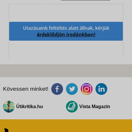
Utazásaink feltöltés alatt állnak, kérjük
érdeklődjön irodánkban!
Kövessen minket!
Útikritika.hu
Vista Magazin