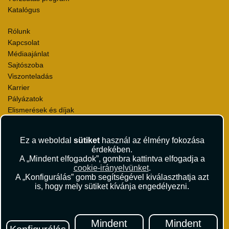
Katalógus
Rólunk
Kapcsolat
Médiaajánlat
Sajtószoba
Viszonteladás
Karrier
Pályázatok
Elismerések és díjak
Környezettudatosság
Ez a weboldal
sütiket
használ az élmény fokozása
Utazási Csomag Szerződési Feltételek
érdekében.
Útlemondás-biztosítás Szerződési Feltételek
A „Mindent elfogadok”, gombra kattintva elfogadja a
Utasbiztosítás Szerződési Feltételek
cookie-irányelvünket
.
Repülőjegy Szerződési Feltételek
A „Konfigurálás” gomb segítségével kiválaszthatja azt
is, hogy mely sütiket kívánja engedélyezni.
Adatvédelem
Impresszum
Hírlevél
Mindent
Mindent