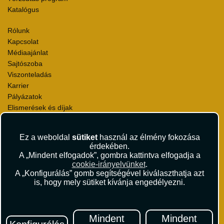
Katalógus
Rólunk
Kapcsolat
Médiaajánlat
Sajtószoba
Viszonteladás
Karrier
Pályázatok
Elismerések és díjak
Környezettudatosság
Ez a weboldal
sütiket
használ az élmény fokozása
Utazási Csomag Szerződési Feltételek
érdekében.
Útlemondás-biztosítás Szerződési Feltételek
A „Mindent elfogadok”, gombra kattintva elfogadja a
Utasbiztosítás Szerződési Feltételek
cookie-irányelvünket
.
Repülőjegy Szerződési Feltételek
A „Konfigurálás” gomb segítségével kiválaszthatja azt
is, hogy mely sütiket kívánja engedélyezni.
Adatvédelem
Impresszum
Hírlevél
Mindent
Mindent