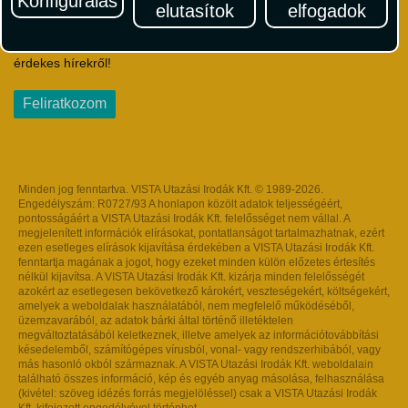
Konfigurálás
elutasítok
elfogadok
Iratkozzon fel Magyarország egyik legszínesebb utazási
hírlevelére! Értesüljön időben a legfrissebb utazási akciókról és
érdekes hírekről!
Feliratkozom
Minden jog fenntartva. VISTA Utazási Irodák Kft. © 1989-2026.
Engedélyszám: R0727/93 A honlapon közölt adatok teljességéért,
pontosságáért a VISTA Utazási Irodák Kft. felelősséget nem vállal. A
megjelenített információk elírásokat, pontatlanságot tartalmazhatnak, ezért
ezen esetleges elírások kijavítása érdekében a VISTA Utazási Irodák Kft.
fenntartja magának a jogot, hogy ezeket minden külön előzetes értesítés
nélkül kijavítsa. A VISTA Utazási Irodák Kft. kizárja minden felelősségét
azokért az esetlegesen bekövetkező károkért, veszteségekért, költségekért,
amelyek a weboldalak használatából, nem megfelelő működéséből,
üzemzavarából, az adatok bárki által történő illetéktelen
megváltoztatásából keletkeznek, illetve amelyek az információtovábbítási
késedelemből, számítógépes vírusból, vonal- vagy rendszerhibából, vagy
más hasonló okból származnak. A VISTA Utazási Irodák Kft. weboldalain
található összes információ, kép és egyéb anyag másolása, felhasználása
(kivétel: szöveg idézés forrás megjelöléssel) csak a VISTA Utazási Irodák