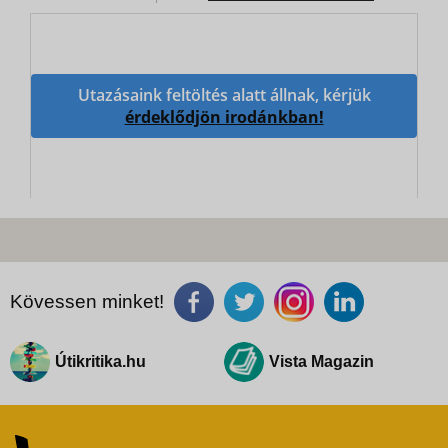
Utazásaink feltöltés alatt állnak, kérjük
érdeklődjön irodánkban!
Kövessen minket!
Útikritika.hu
Vista Magazin