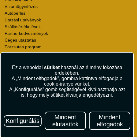
Vízumügyintézés
Autóbérlés
Utazási utalványok
Szállásértékelések
Partnerkedvezmények
Céges utaztatás
Törzsutas program
Katalógus
Rólunk
Ez a weboldal
sütiket
használ az élmény fokozása
érdekében.
Kapcsolat
A „Mindent elfogadok”, gombra kattintva elfogadja a
Médiaajánlat
cookie-irányelvünket
.
Sajtószoba
A „Konfigurálás” gomb segítségével kiválaszthatja azt
Viszonteladás
is, hogy mely sütiket kívánja engedélyezni.
Karrier
Pályázatok
Elismerések és díjak
Mindent
Mindent
Konfigurálás
Környezettudatosság
elutasítok
elfogadok
Utazási Csomag Szerződési Feltételek