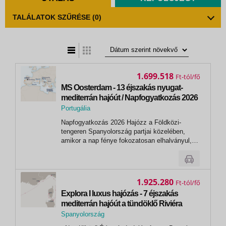
TALÁLATOK SZŰRÉSE
(0)
t
zatos nézet
1.699.518
Ft
MS Oosterdam - 13 éjszakás nyugat-
mediterrán hajóút / Napfogyatkozás 2026
Portugália
,
Napfogyatkozás 2026 Hajózz a Földközi-
Lisszabon
tengeren Spanyolország partjai közelében,
amikor a nap fénye fokozatosan elhalványul,
lenyűgöző és felejthetetlen természeti látványt
nyújtva. A hajóról zavartalan kilátás nyílik az
égi jelenségre, miközben Dél-Európa meleg
szellője simogat – ez a ritka...
1.925.280
Ft
Explora I luxus hajózás - 7 éjszakás
mediterrán hajóút a tündöklő Riviéra
városaihoz
Spanyolország
,