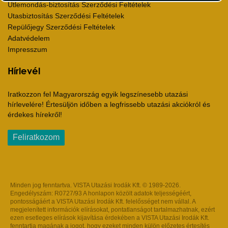
Útlemondás-biztosítás Szerződési Feltételek
Utasbiztosítás Szerződési Feltételek
Repülőjegy Szerződési Feltételek
Adatvédelem
Impresszum
Hírlevél
Iratkozzon fel Magyarország egyik legszínesebb utazási
hírlevelére! Értesüljön időben a legfrissebb utazási akciókról és
érdekes hírekről!
Feliratkozom
Minden jog fenntartva. VISTA Utazási Irodák Kft. © 1989-2026.
Engedélyszám: R0727/93 A honlapon közölt adatok teljességéért,
pontosságáért a VISTA Utazási Irodák Kft. felelősséget nem vállal. A
megjelenített információk elírásokat, pontatlanságot tartalmazhatnak, ezért
ezen esetleges elírások kijavítása érdekében a VISTA Utazási Irodák Kft.
fenntartja magának a jogot, hogy ezeket minden külön előzetes értesítés