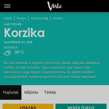
Utazás
Európa
Franciaország
Korzika
Last minute
Korzika
nyaralások és utak
ALGAJOLA
30°C
Korzika hallatán a legtöbb embernek utazás kapcsán általában
eszébe jut egy nyaralás, egy tengerpart, egy hajóút, egy
városnézés vagy éppen a gasztronómia. Az alábbi listában
összegyűjtöttük neked az igazi Korzika last minute ajánlatait.
Hajóutak
Időjárás
Térkép
UTAZÁS
REPÜLŐJEGY