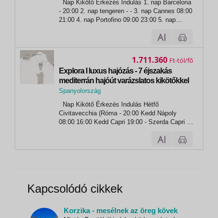
Nap Kikötő Érkezés Indulás 1. nap Barcelona
Barcelona
- 20:00 2. nap tengeren - - 3. nap Cannes 08:00
21:00 4. nap Portofino 09:00 23:00 5. nap
Livorno (Firenze) 07:00 20:00 6. nap Porto
Cervo (Szardínia) 14:00 23:55 7. nap Ajaccio
(Korzika)...
1.711.360
Ft
Explora I luxus hajózás - 7 éjszakás
mediterrán hajóút varázslatos kikötőkkel
Spanyolország
,
Nap Kikötő Érkezés Indulás Hétfő
Barcelona
Civitavecchia (Róma - 20:00 Kedd Nápoly
08:00 16:00 Kedd Capri 19:00 - Szerda Capri -
02:00 Csütörtök Calvi (Korzika) 08:00 20:00
Péntek Villefranche-sur-Mer (Nizza) 08:00
22:00 Szombat Marseille...
Kapcsolódó cikkek
Korzika - mesélnek az öreg kövek