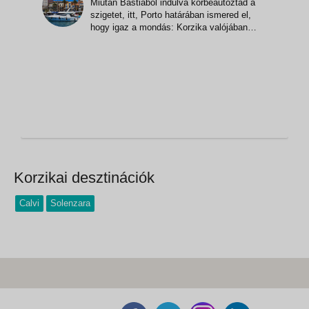
Miután Bastiából indulva körbeautóztad a
szigetet, itt, Porto határában ismered el,
hogy igaz a mondás: Korzika valójában
hegy a tengerben! A tengerpart fölött állsz,
a szerpentin meredek oldalán, lábaid alatt
Scandola természeti rezervátum vörös
sziklái, melyek úgy fulladnak a Ligur-
tenger mélyk
Korzikai desztinációk
Calvi
Solenzara