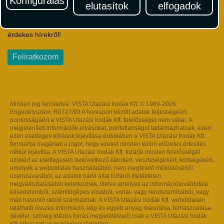
Konfigurálás
elutasítok
elfogadok
Iratkozzon fel Magyarország egyik legszínesebb utazási
hírlevelére! Értesüljön időben a legfrissebb utazási akciókról és
érdekes hírekről!
Feliratkozom
Minden jog fenntartva. VISTA Utazási Irodák Kft. © 1989-2026.
Engedélyszám: R0727/93 A honlapon közölt adatok teljességéért,
pontosságáért a VISTA Utazási Irodák Kft. felelősséget nem vállal. A
megjelenített információk elírásokat, pontatlanságot tartalmazhatnak, ezért
ezen esetleges elírások kijavítása érdekében a VISTA Utazási Irodák Kft.
fenntartja magának a jogot, hogy ezeket minden külön előzetes értesítés
nélkül kijavítsa. A VISTA Utazási Irodák Kft. kizárja minden felelősségét
azokért az esetlegesen bekövetkező károkért, veszteségekért, költségekért,
amelyek a weboldalak használatából, nem megfelelő működéséből,
üzemzavarából, az adatok bárki által történő illetéktelen
megváltoztatásából keletkeznek, illetve amelyek az információtovábbítási
késedelemből, számítógépes vírusból, vonal- vagy rendszerhibából, vagy
más hasonló okból származnak. A VISTA Utazási Irodák Kft. weboldalain
található összes információ, kép és egyéb anyag másolása, felhasználása
(kivétel: szöveg idézés forrás megjelöléssel) csak a VISTA Utazási Irodák