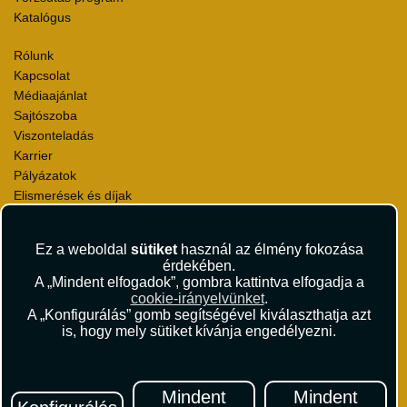
Katalógus
Rólunk
Kapcsolat
Médiaajánlat
Sajtószoba
Viszonteladás
Karrier
Pályázatok
Elismerések és díjak
Környezettudatosság
Ez a weboldal
sütiket
használ az élmény fokozása
Utazási Csomag Szerződési Feltételek
érdekében.
Útlemondás-biztosítás Szerződési Feltételek
A „Mindent elfogadok”, gombra kattintva elfogadja a
Utasbiztosítás Szerződési Feltételek
cookie-irányelvünket
.
Repülőjegy Szerződési Feltételek
A „Konfigurálás” gomb segítségével kiválaszthatja azt
is, hogy mely sütiket kívánja engedélyezni.
Adatvédelem
Impresszum
Hírlevél
Mindent
Mindent