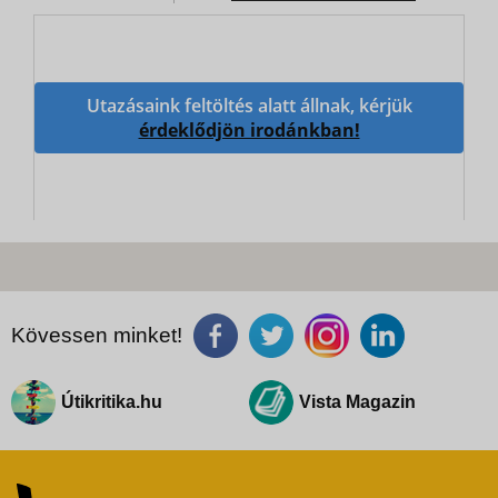
Utazásaink feltöltés alatt állnak, kérjük
érdeklődjön irodánkban!
Kövessen minket!
Útikritika.hu
Vista Magazin