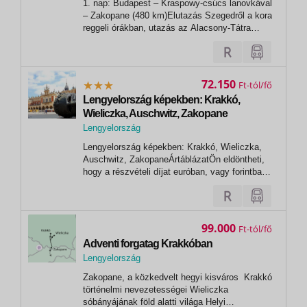
1. nap: Budapest – Kraspowy-csúcs lanovkával
Zakopane
– Zakopane (480 km)Elutazás Szegedről a kora
reggeli órákban, utazás az Alacsony-Tátra
vidékén a Zakopane közeli Lipóti havasok 1959
méter magasságaiba (felvonójegy!). A
Kraspowy-csúcsra igyekszünk (az 1-2 órás
sorban állást megelőzendően előzetes...
72.150
Ft
Lengyelország képekben: Krakkó,
Wieliczka, Auschwitz, Zakopane
Lengyelország
,
Lengyelország képekben: Krakkó, Wieliczka,
Zakopane
Auschwitz, ZakopaneÁrtáblázatÖn eldöntheti,
hogy a részvételi díjat euróban, vagy forintban
egyenlíti ki! Euróban történő fizetési igényét
kérjük előre jelezni. Lengyelország képekben:
Krakkó, Wieliczka, Auschwitz, Zakopane 3
nap/2 éj...
99.000
Ft
Adventi forgatag Krakkóban
Lengyelország
,
Zakopane, a közkedvelt hegyi kisváros Krakkó
Zakopane
történelmi nevezetességei Wieliczka
sóbányájának föld alatti világa Helyi