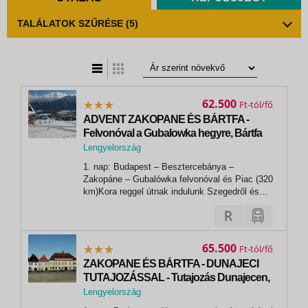
TALÁLATOK SZŰRÉSE
(5)
t
zatos nézet
62.500
Ft
ADVENT ZAKOPANE ÉS BÁRTFA -
Felvonóval a Gubalowka hegyre, Bártfa
és Kassa történelmi belvárosa
Lengyelország
,
1. nap: Budapest – Besztercebánya –
Zakopane
Zakopáne – Gubalówka felvonóval és Piac (320
km)Kora reggel útnak indulunk Szegedről és
Kecskemét – Budapest érintésével utazunk
Szlovákiába, az Alacsony-Tátra vidékére.
Besztercebányán rövid pihenőt tartunk,
sétálunk belvárosában. Utunkat folytatva Árva
65.500
Ft
vára...
ZAKOPANE ÉS BÁRTFA - DUNAJECI
TUTAJOZÁSSAL - Tutajozás Dunajecen,
felvonóval a Gubalówka-hegyre és a
Lengyelország
Kraspowy csúcsra
,