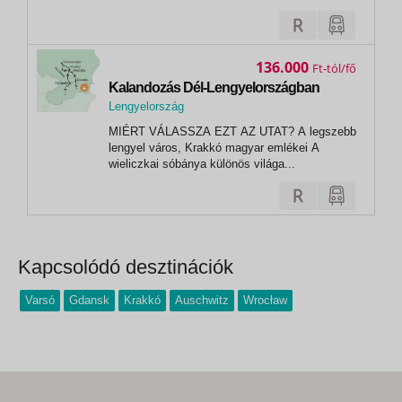
ínyencségek a karácsonyi vásárokban
136.000
Ft
Kalandozás Dél-Lengyelországban
Lengyelország
,
MIÉRT VÁLASSZA EZT AZ UTAT? A legszebb
Zakopane
lengyel város, Krakkó magyar emlékei A
wieliczkai sóbánya különös világa...
Kapcsolódó desztinációk
Varsó
Gdansk
Krakkó
Auschwitz
Wrocław