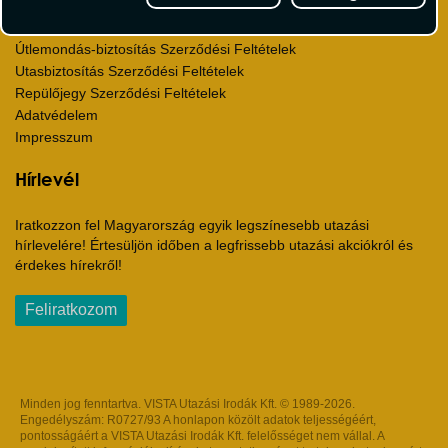
Utazási Csomag Szerződési Feltételek
Útlemondás-biztosítás Szerződési Feltételek
Utasbiztosítás Szerződési Feltételek
Repülőjegy Szerződési Feltételek
Adatvédelem
Impresszum
Hírlevél
Iratkozzon fel Magyarország egyik legszínesebb utazási
hírlevelére! Értesüljön időben a legfrissebb utazási akciókról és
érdekes hírekről!
Feliratkozom
Minden jog fenntartva. VISTA Utazási Irodák Kft. © 1989-2026.
Engedélyszám: R0727/93 A honlapon közölt adatok teljességéért,
pontosságáért a VISTA Utazási Irodák Kft. felelősséget nem vállal. A