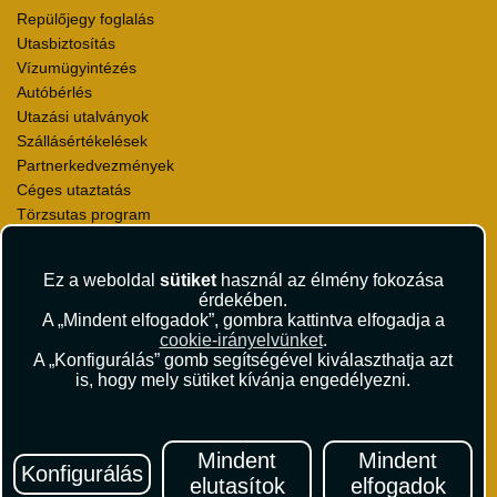
Repülőjegy foglalás
Utasbiztosítás
Vízumügyintézés
Autóbérlés
Utazási utalványok
Szállásértékelések
Partnerkedvezmények
Céges utaztatás
Törzsutas program
Katalógus
Ez a weboldal
sütiket
használ az élmény fokozása
Rólunk
érdekében.
Kapcsolat
A „Mindent elfogadok”, gombra kattintva elfogadja a
Médiaajánlat
cookie-irányelvünket
.
Sajtószoba
A „Konfigurálás” gomb segítségével kiválaszthatja azt
is, hogy mely sütiket kívánja engedélyezni.
Viszonteladás
Karrier
Pályázatok
Elismerések és díjak
Mindent
Mindent
Konfigurálás
Környezettudatosság
elutasítok
elfogadok