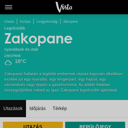
Utazás
Európa
Lengyelország
Zakopane
Legolcsóbb
Zakopane
nyaralások és utak
ZAKOPANE
18°C
Zakopane hallatán a legtöbb embernek utazás kapcsán általában
eszébe jut egy nyaralás, egy tengerpart, egy hajóút, egy
városnézés vagy éppen a gasztronómia. Az alábbi listában
összegyűjtöttük neked az igazi Zakopane legolcsóbb ajánlatait.
Utazások
Időjárás
Térkép
UTAZÁS
REPÜLŐJEGY