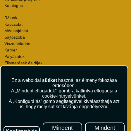
Katalógus
Rólunk
Kapcsolat
Médiaajánlat
Sajtószoba
Viszonteladás
Karrier
Pályázatok
Elismerések és díjak
Környezettudatosság
Ez a weboldal
sütiket
használ az élmény fokozása
Utazási Csomag Szerződési Feltételek
érdekében.
Útlemondás-biztosítás Szerződési Feltételek
A „Mindent elfogadok”, gombra kattintva elfogadja a
Utasbiztosítás Szerződési Feltételek
cookie-irányelvünket
.
Repülőjegy Szerződési Feltételek
A „Konfigurálás” gomb segítségével kiválaszthatja azt
is, hogy mely sütiket kívánja engedélyezni.
Adatvédelem
Impresszum
Hírlevél
Mindent
Mindent