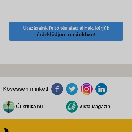
Utazásaink feltöltés alatt állnak, kérjük
érdeklődjön irodánkban!
Kövessen minket!
Útikritika.hu
Vista Magazin