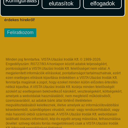
Konfigurálás
elutasítok
elfogadok
Iratkozzon fel Magyarország egyik legszínesebb utazási
hírlevelére! Értesüljön időben a legfrissebb utazási akciókról és
érdekes hírekről!
Feliratkozom
Minden jog fenntartva. VISTA Utazási Irodák Kft. © 1989-2026.
Engedélyszám: R0727/93 A honlapon közölt adatok teljességéért,
pontosságáért a VISTA Utazási Irodák Kft. felelősséget nem vállal. A
megjelenített információk elírásokat, pontatlanságot tartalmazhatnak, ezért
ezen esetleges elírások kijavítása érdekében a VISTA Utazási Irodák Kft.
fenntartja magának a jogot, hogy ezeket minden külön előzetes értesítés
nélkül kijavítsa. A VISTA Utazási Irodák Kft. kizárja minden felelősségét
azokért az esetlegesen bekövetkező károkért, veszteségekért, költségekért,
amelyek a weboldalak használatából, nem megfelelő működéséből,
üzemzavarából, az adatok bárki által történő illetéktelen
megváltoztatásából keletkeznek, illetve amelyek az információtovábbítási
késedelemből, számítógépes vírusból, vonal- vagy rendszerhibából, vagy
más hasonló okból származnak. A VISTA Utazási Irodák Kft. weboldalain
található összes információ, kép és egyéb anyag másolása, felhasználása
(kivétel: szöveg idézés forrás megjelöléssel) csak a VISTA Utazási Irodák