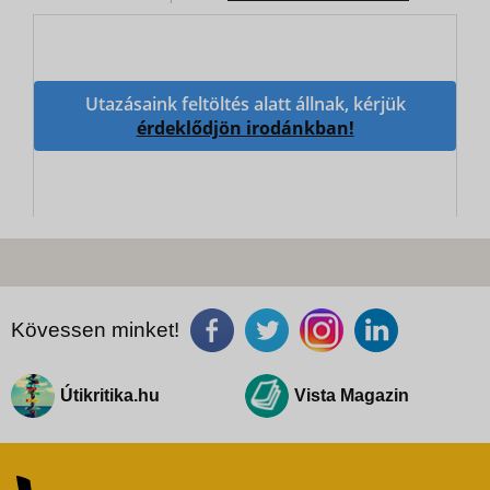
Utazásaink feltöltés alatt állnak, kérjük
érdeklődjön irodánkban!
Kövessen minket!
Útikritika.hu
Vista Magazin