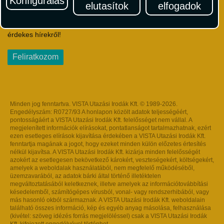
Konfigurálás
elutasítok
elfogadok
Iratkozzon fel Magyarország egyik legszínesebb utazási
hírlevelére! Értesüljön időben a legfrissebb utazási akciókról és
érdekes hírekről!
Feliratkozom
Minden jog fenntartva. VISTA Utazási Irodák Kft. © 1989-2026.
Engedélyszám: R0727/93 A honlapon közölt adatok teljességéért,
pontosságáért a VISTA Utazási Irodák Kft. felelősséget nem vállal. A
megjelenített információk elírásokat, pontatlanságot tartalmazhatnak, ezért
ezen esetleges elírások kijavítása érdekében a VISTA Utazási Irodák Kft.
fenntartja magának a jogot, hogy ezeket minden külön előzetes értesítés
nélkül kijavítsa. A VISTA Utazási Irodák Kft. kizárja minden felelősségét
azokért az esetlegesen bekövetkező károkért, veszteségekért, költségekért,
amelyek a weboldalak használatából, nem megfelelő működéséből,
üzemzavarából, az adatok bárki által történő illetéktelen
megváltoztatásából keletkeznek, illetve amelyek az információtovábbítási
késedelemből, számítógépes vírusból, vonal- vagy rendszerhibából, vagy
más hasonló okból származnak. A VISTA Utazási Irodák Kft. weboldalain
található összes információ, kép és egyéb anyag másolása, felhasználása
(kivétel: szöveg idézés forrás megjelöléssel) csak a VISTA Utazási Irodák