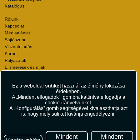
Katalógus
Rólunk
Kapcsolat
Médiaajánlat
Sajtószoba
Viszonteladás
Karrier
Pályázatok
Elismerések és díjak
Környezettudatosság
Ez a weboldal
sütiket
használ az élmény fokozása
Utazási Csomag Szerződési Feltételek
érdekében.
Útlemondás-biztosítás Szerződési Feltételek
A „Mindent elfogadok”, gombra kattintva elfogadja a
Utasbiztosítás Szerződési Feltételek
cookie-irányelvünket
.
Repülőjegy Szerződési Feltételek
A „Konfigurálás” gomb segítségével kiválaszthatja azt
is, hogy mely sütiket kívánja engedélyezni.
Adatvédelem
Impresszum
Hírlevél
Mindent
Mindent