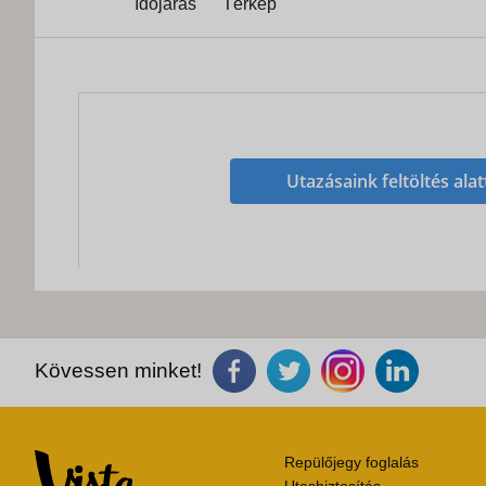
Időjárás
Térkép
Utazásaink feltöltés alat
Kövessen minket!
Repülőjegy foglalás