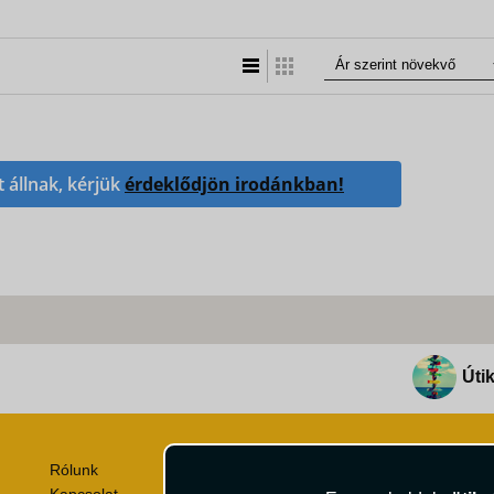
Lista nézet
Táblázatos nézet
t állnak, kérjük
érdeklődjön irodánkban!
Útik
Rólunk
Utazási Csomag Szerződési