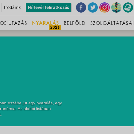
Irodáink
Hírlevél feliratkozás
OS UTAZÁS
NYARALÁS
BELFÖLD
SZOLGÁLTATÁSA
ban eszébe jut egy nyaralás, egy
ronómia. Az alábbi listában
.