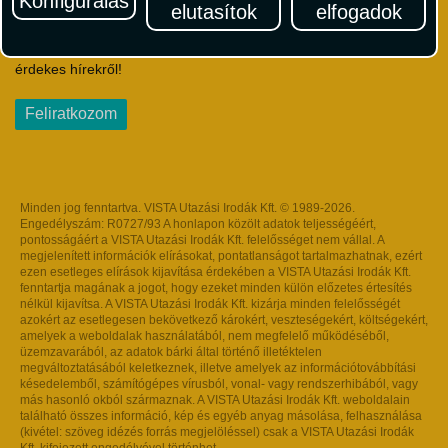
Konfigurálás
elutasítok
elfogadok
Iratkozzon fel Magyarország egyik legszínesebb utazási
hírlevelére! Értesüljön időben a legfrissebb utazási akciókról és
érdekes hírekről!
Feliratkozom
Minden jog fenntartva. VISTA Utazási Irodák Kft. © 1989-2026.
Engedélyszám: R0727/93 A honlapon közölt adatok teljességéért,
pontosságáért a VISTA Utazási Irodák Kft. felelősséget nem vállal. A
megjelenített információk elírásokat, pontatlanságot tartalmazhatnak, ezért
ezen esetleges elírások kijavítása érdekében a VISTA Utazási Irodák Kft.
fenntartja magának a jogot, hogy ezeket minden külön előzetes értesítés
nélkül kijavítsa. A VISTA Utazási Irodák Kft. kizárja minden felelősségét
azokért az esetlegesen bekövetkező károkért, veszteségekért, költségekért,
amelyek a weboldalak használatából, nem megfelelő működéséből,
üzemzavarából, az adatok bárki által történő illetéktelen
megváltoztatásából keletkeznek, illetve amelyek az információtovábbítási
késedelemből, számítógépes vírusból, vonal- vagy rendszerhibából, vagy
más hasonló okból származnak. A VISTA Utazási Irodák Kft. weboldalain
található összes információ, kép és egyéb anyag másolása, felhasználása
(kivétel: szöveg idézés forrás megjelöléssel) csak a VISTA Utazási Irodák