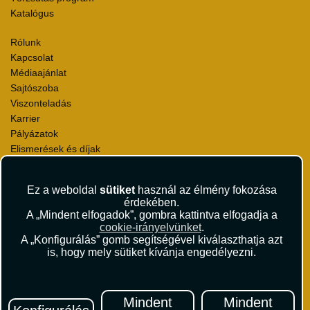
Katalógus
Rólunk
Kapcsolat
Médiaajánlat
Sajtószoba
Viszonteladás
Karrier
Pályázatok
Elismerések és díjak
Környezettudatosság
Ez a weboldal
sütiket
használ az élmény fokozása
Utazási Csomag Szerződési Feltételek
érdekében.
Útlemondás-biztosítás Szerződési Feltételek
A „Mindent elfogadok”, gombra kattintva elfogadja a
Utasbiztosítás Szerződési Feltételek
cookie-irányelvünket
.
Repülőjegy Szerződési Feltételek
A „Konfigurálás” gomb segítségével kiválaszthatja azt
is, hogy mely sütiket kívánja engedélyezni.
Adatvédelem
Impresszum
Hírlevél
Mindent
Mindent