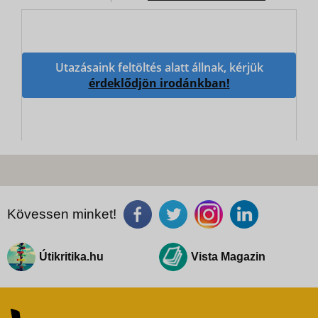
Utazásaink feltöltés alatt állnak, kérjük
érdeklődjön irodánkban!
Kövessen minket!
Útikritika.hu
Vista Magazin