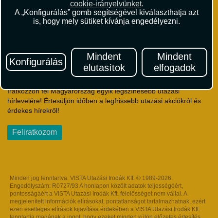
cookie-irányelvünket
.
Útlemondás-biztosítás Szerződési Feltételek
A „Konfigurálás” gomb segítségével kiválaszthatja azt
Utasbiztosítás Szerződési Feltételek
is, hogy mely sütiket kívánja engedélyezni.
Repülőjegy Szerződési Feltételek
Adatvédelem
Impresszum
Mindent
Mindent
Konfigurálás
elutasítok
elfogadok
Hírlevél
Iratkozzon fel Magyarország egyik legszínesebb utazási
hírlevelére! Értesüljön időben a legfrissebb utazási akciókról és
érdekes hírekről!
Feliratkozom
Minden jog fenntartva. VISTA Utazási Irodák Kft. © 1989-2026.
Engedélyszám: R0727/93 A honlapon közölt adatok teljességéért,
pontosságáért a VISTA Utazási Irodák Kft. felelősséget nem vállal. A
megjelenített információk elírásokat, pontatlanságot tartalmazhatnak, ezért
ezen esetleges elírások kijavítása érdekében a VISTA Utazási Irodák Kft.
fenntartja magának a jogot, hogy ezeket minden külön előzetes értesítés