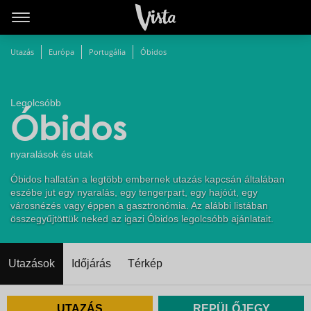
Utazás
Európa
Portugália
Óbidos
Legolcsóbb
Óbidos
nyaralások és utak
Óbidos hallatán a legtöbb embernek utazás kapcsán általában
eszébe jut egy nyaralás, egy tengerpart, egy hajóút, egy
városnézés vagy éppen a gasztronómia. Az alábbi listában
összegyűjtöttük neked az igazi Óbidos legolcsóbb ajánlatait.
Utazások
Időjárás
Térkép
UTAZÁS
REPÜLŐJEGY