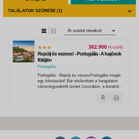
TALÁLATOK SZŰRÉSE
(1)
t
zatos nézet
362.900
Ft
Repülj és vezess! - Portugália - A hajósok
földjén
Portugália
,
Portugália - Repülj és vezessPortugália megér
Estoril
egy körutazást! Bár elsősorban a hangulatos
városnegyedeiről ismert Lisszabon, a borairól
híres Portó és a hosszú tengerparti szakaszok
juthatnak eszünkbe, ez a csodálatos ország
rengeteg kulturális örökséggel és gyönyörű
tájakkal is várja a...