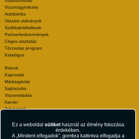
Utasbiztosítás
Vízumügyintézés
Autóbérlés
Utazási utalványok
Szállásértékelések
Partnerkedvezmények
Céges utaztatás
Törzsutas program
Katalógus
Rólunk
Kapcsolat
Médiaajánlat
Sajtószoba
Viszonteladás
Karrier
Pályázatok
Elismerések és díjak
Környezettudatosság
Ez a weboldal
sütiket
használ az élmény fokozása
érdekében.
A „Mindent elfogadok”, gombra kattintva elfogadja a
Utazási Csomag Szerződési Feltételek