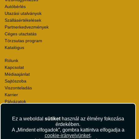
Autóbérlés
Utazási utalványok
Szállásértékelések
Partnerkedvezmények
Céges utaztatás
Törzsutas program
Katalógus
Rólunk
Kapcsolat
Médiaajánlat
Sajtószoba
Viszonteladás
Karrier
Pályázatok
Elismerések és díjak
Környezettudatosság
Ez a weboldal
sütiket
használ az élmény fokozása
érdekében.
Utazási Csomag Szerződési Feltételek
A „Mindent elfogadok”, gombra kattintva elfogadja a
Útlemondás-biztosítás Szerződési Feltételek
cookie-irányelvünket
.