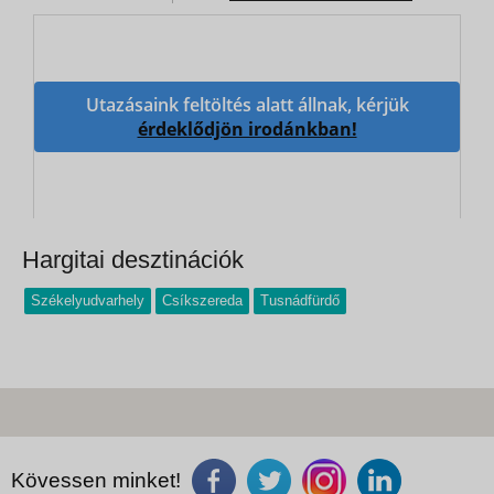
Utazásaink feltöltés alatt állnak, kérjük
érdeklődjön irodánkban!
Hargitai desztinációk
Székelyudvarhely
Csíkszereda
Tusnádfürdő
Kövessen minket!