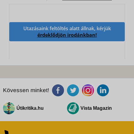
Utazásaink feltöltés alatt állnak, kérjük
érdeklődjön irodánkban!
Kövessen minket!
Útikritika.hu
Vista Magazin