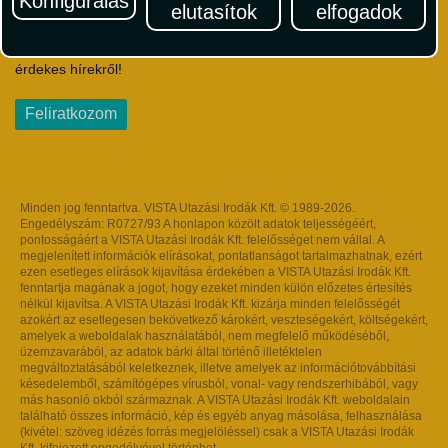
Konfigurálás
elutasítok
elfogadok
Iratkozzon fel Magyarország egyik legszínesebb utazási
hírlevelére! Értesüljön időben a legfrissebb utazási akciókról és
érdekes hírekről!
Feliratkozom
Minden jog fenntartva. VISTA Utazási Irodák Kft. © 1989-2026.
Engedélyszám: R0727/93 A honlapon közölt adatok teljességéért,
pontosságáért a VISTA Utazási Irodák Kft. felelősséget nem vállal. A
megjelenített információk elírásokat, pontatlanságot tartalmazhatnak, ezért
ezen esetleges elírások kijavítása érdekében a VISTA Utazási Irodák Kft.
fenntartja magának a jogot, hogy ezeket minden külön előzetes értesítés
nélkül kijavítsa. A VISTA Utazási Irodák Kft. kizárja minden felelősségét
azokért az esetlegesen bekövetkező károkért, veszteségekért, költségekért,
amelyek a weboldalak használatából, nem megfelelő működéséből,
üzemzavarából, az adatok bárki által történő illetéktelen
megváltoztatásából keletkeznek, illetve amelyek az információtovábbítási
késedelemből, számítógépes vírusból, vonal- vagy rendszerhibából, vagy
más hasonló okból származnak. A VISTA Utazási Irodák Kft. weboldalain
található összes információ, kép és egyéb anyag másolása, felhasználása
(kivétel: szöveg idézés forrás megjelöléssel) csak a VISTA Utazási Irodák