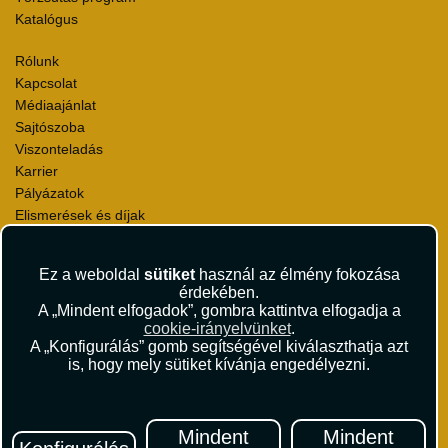
Katalógus
Rólunk
Kapcsolat
Médiaajánlat
Sajtószoba
Viszonteladás
Karrier
Pályázatok
Elismerések és díjak
Környezettudatosság
Ez a weboldal
sütiket
használ az élmény fokozása
Utazási Csomag Szerződési Feltételek
érdekében.
Útlemondás-biztosítás Szerződési Feltételek
A „Mindent elfogadok”, gombra kattintva elfogadja a
Utasbiztosítás Szerződési Feltételek
cookie-irányelvünket
.
Repülőjegy Szerződési Feltételek
A „Konfigurálás” gomb segítségével kiválaszthatja azt
is, hogy mely sütiket kívánja engedélyezni.
Adatvédelem
Impresszum
Hírlevél
Mindent
Mindent