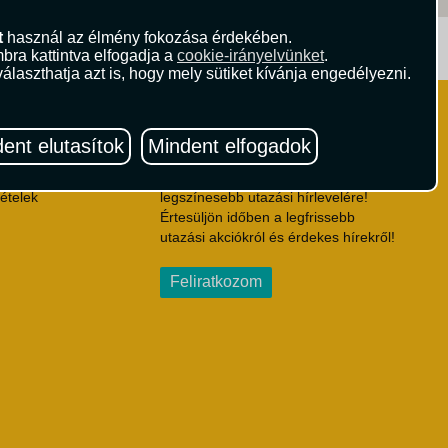
t
használ az élmény fokozása érdekében.
ritika.hu
Vista Magazin
bra kattintva elfogadja a
cookie-irányelvünket
.
álaszthatja azt is, hogy mely sütiket kívánja engedélyezni.
Hírlevél
 Feltételek
ent elutasítok
Mindent elfogadok
ződési Feltételek
eltételek
Iratkozzon fel Magyarország egyik
ételek
legszínesebb utazási hírlevelére!
Értesüljön időben a legfrissebb
utazási akciókról és érdekes hírekről!
Feliratkozom