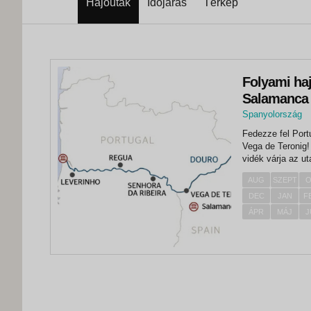
Hajóutak
Időjárás
Térkép
Folyami haj
Salamanca 
Spanyolország
Fedezze fel Port
Vega de Teronig!
vidék várja az u
vetekszik Toszk
AUG
SZEPT
O
fedélzetre. Miutá
DEC
JAN
F
ÁPR
MÁJ
J