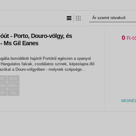
Lista nézet
Táblázatos nézet
óút - Porto, Douro-völgy, és
0
Ft
- Ms Gil Eanes
ugália borvidékét hajóról Portótól egészen a spanyol
 Hangulatos falvak, csodálatos színek, képeslapra illő
tazókat a Douro-völgyében - melynek szépsége
ánáéval. 1. nap: PORTO 17:00 óra körül felszállás a
KT
NOV
n...
EBR
MÁRC
ÚN
JÚL
«
MEGNÉ
«