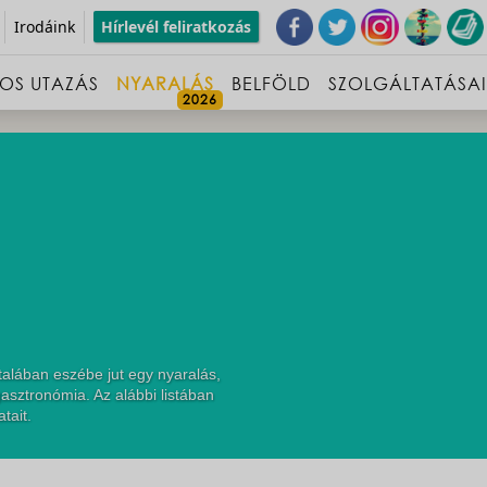
Irodáink
Hírlevél feliratkozás
OS UTAZÁS
NYARALÁS
BELFÖLD
SZOLGÁLTATÁSA
alában eszébe jut egy nyaralás,
asztronómia. Az alábbi listában
tait.