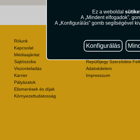
Ez a weboldal
sütike
Útik
A „Mindent elfogadok”, gom
A „Konfigurálás” gomb segítségével kiv
Rólunk
Utazási Csomag Szerződési
Konfigurálás
Mind
Kapcsolat
Útlemondás-biztosítás Szer
Médiaajánlat
Utasbiztosítás Szerződési F
Sajtószoba
Repülőjegy Szerződési Felt
Viszonteladás
Adatvédelem
Karrier
Impresszum
Pályázatok
Elismerések és díjak
Környezettudatosság