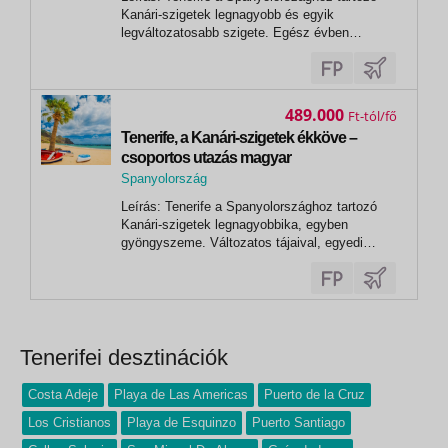
Costa Adeje
Kanári-szigetek legnagyobb és egyik
legváltozatosabb szigete. Egész évben
kellemes klímájával, lenyűgöző természeti
adottságaival és gazdag kulturális örökségével
méltán tartozik Európa legkedveltebb úti céljai
közé. A vulkáni fekete- és aranyhomokos...
489.000
Ft
Tenerife, a Kanári-szigetek ékköve –
csoportos utazás magyar
idegenvezetéssel 2026.10.28.-11.04.
Spanyolország
,
Leírás: Tenerife a Spanyolországhoz tartozó
Costa Adeje
Kanári-szigetek legnagyobbika, egyben
gyöngyszeme. Változatos tájaival, egyedi
látnivalóival, egész évben ideális klímájával
nem véletlenül örvend népszerűségének. A
sziget a vulkáni fekete- és aranyhomokos
strandjai mellett a természet és kultúra...
Tenerifei desztinációk
Costa Adeje
Playa de Las Americas
Puerto de la Cruz
Los Cristianos
Playa de Esquinzo
Puerto Santiago