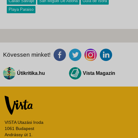
Callao Salvaje
San Miguel De Abona
Guía de Isora
Playa Paraiso
Kövessen minket!
Útikritika.hu
Vista Magazin
VISTA Utazási Iroda
1061 Budapest
Andrássy út 1.