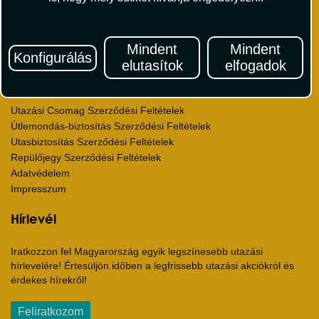
Sajtószoba
Viszonteladás
Karrier
Mindent
Mindent
Pályázatok
Konfigurálás
elutasítok
elfogadok
Elismerések és díjak
Környezettudatosság
Utazási Csomag Szerződési Feltételek
Útlemondás-biztosítás Szerződési Feltételek
Utasbiztosítás Szerződési Feltételek
Repülőjegy Szerződési Feltételek
Adatvédelem
Impresszum
Hírlevél
Iratkozzon fel Magyarország egyik legszínesebb utazási
hírlevelére! Értesüljön időben a legfrissebb utazási akciókról és
érdekes hírekről!
Feliratkozom