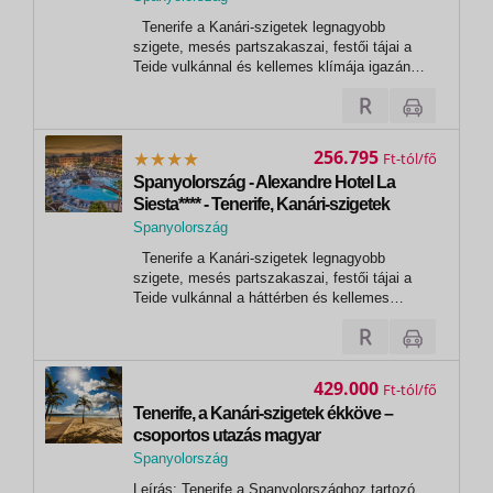
,
Tenerife a Kanári-szigetek legnagyobb
Playa de las Americas
szigete, mesés partszakaszai, festői tájai a
Teide vulkánnal és kellemes klímája igazán
kedvelt úti céllá teszi. A sziget északi részén
sziklákba ütköznek az Atlanti-óceán hatalmas
hullámai, míg a déli részén varázslatos
homokos strandokat találhatunk....
256.795
Ft
Spanyolország - Alexandre Hotel La
Siesta**** - Tenerife, Kanári-szigetek
Spanyolország
,
Tenerife a Kanári-szigetek legnagyobb
playa de las americas
szigete, mesés partszakaszai, festői tájai a
Teide vulkánnal a háttérben és kellemes
klímája igazán kedvelt úti céllá teszi. A sziget
északi részén sziklákba ütköznek az Atlanti-
óceán hatalmas hullámai, míg a déli részén
varázslatos homokos strandokat...
429.000
Ft
Tenerife, a Kanári-szigetek ékköve –
csoportos utazás magyar
idegenvezetéssel 2027.03.12-19.
Spanyolország
,
Leírás: Tenerife a Spanyolországhoz tartozó