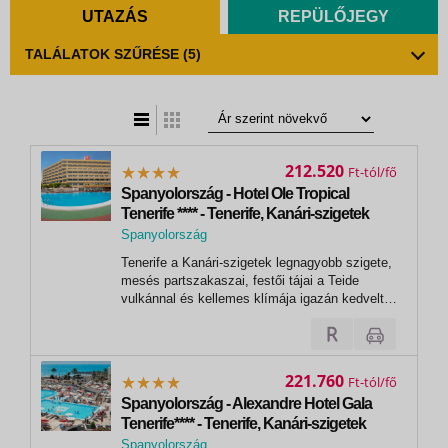
UTAZÁS
REPÜLŐJEGY
TALÁLATOK SZŰRÉSE
(5)
t
zatos nézet
212.520
Ft
Spanyolország - Hotel Ole Tropical
Tenerife **** - Tenerife, Kanári-szigetek
Spanyolország
, Tenerife
Tenerife a Kanári-szigetek legnagyobb szigete,
mesés partszakaszai, festői tájai a Teide
vulkánnal és kellemes klímája igazán kedvelt
úti céllá teszi. A sziget északi részén
sziklákba ütköznek az Atlanti-óceán hatalmas
hullámai, míg a déli részén varázslatos
homokos strandokat találhatunk....
221.760
Ft
Spanyolország - Alexandre Hotel Gala
Tenerife**** - Tenerife, Kanári-szigetek
Spanyolország