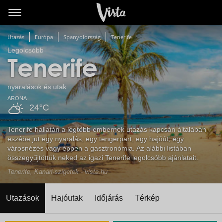
Utazás
Európa
Spanyolország
Tenerife
Legolcsóbb
Tenerife
nyaralások és utak
ARONA
24°C
Tenerife hallatán a legtöbb embernek utazás kapcsán általában
eszébe jut egy nyaralás, egy tengerpart, egy hajóút, egy
városnézés vagy éppen a gasztronómia. Az alábbi listában
összegyűjtöttük neked az igazi Tenerife legolcsóbb ajánlatait.
Tenerife, Kanári-szigetek - vista.hu
Utazások
Hajóutak
Időjárás
Térkép