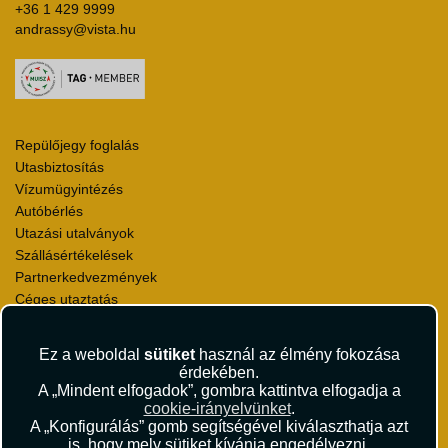
+36 1 429 9999
andrassy@vista.hu
Repülőjegy foglalás
Utasbiztosítás
Vízumügyintézés
Autóbérlés
Utazási utalványok
Szállásértékelések
Partnerkedvezmények
Céges utaztatás
Törzsutas program
Katalógus
Ez a weboldal
sütiket
használ az élmény fokozása
érdekében.
Rólunk
A „Mindent elfogadok”, gombra kattintva elfogadja a
Kapcsolat
cookie-irányelvünket
.
A „Konfigurálás” gomb segítségével kiválaszthatja azt
Médiaajánlat
is, hogy mely sütiket kívánja engedélyezni.