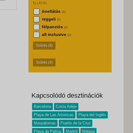
ELLÁTÁS
önellátás
(1)
reggeli
(2)
félpanziós
(2)
all inclusive
(2)
Szűrés
(3)
Szűrés
(3)
Kapcsolódó desztinációk
Barcelona
Costa Adeje
Playa de Las Americas
Playa del Inglés
Maspalomas
Puerto de la Cruz
Playa de Palma
Madrid
Málaga