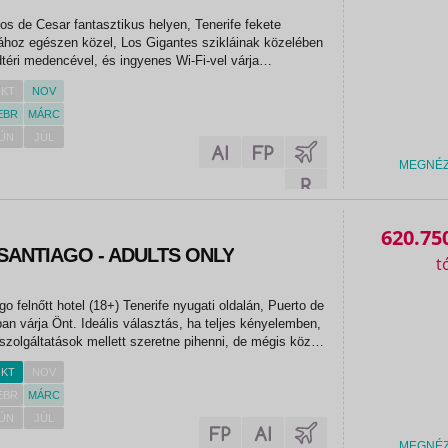
 de Cesar fantasztikus helyen, Tenerife fekete
ához egészen közel, Los Gigantes szikláinak közelében
dtéri medencével, és ingyenes Wi-Fi-vel várja
sA BLUESEA Lagos de Cesar hotel Puerto Santiago
KT
NOV
ében található. A...
EBR
MÁRC
ÚN
JÚL
MEGNÉ
620.75
SANTIAGO - ADULTS ONLY
o felnőtt hotel (18+) Tenerife nyugati oldalán, Puerto de
an várja Önt. Ideális választás, ha teljes kényelemben,
szolgáltatások mellett szeretne pihenni, de mégis közel
 természet alkotta csodákhoz. A hotelből páratlan
KT
NOV
EBR
MÁRC
ÚN
JÚL
MEGNÉ