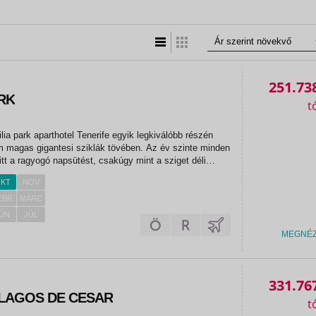
Lista nézet
Táblázatos nézet
251.73
ARK
ilia park aparthotel Tenerife egyik legkiválóbb részén
 m magas gigantesi sziklák tövében. Az év szinte minden
itt a ragyogó napsütést, csakúgy mint a sziget déli
őközpontokban, pár kilométerrel odébb azonban már egy
KT
NOV
EBR
MÁRC
ÚN
JÚL
MEGNÉ
«
«
331.76
 LAGOS DE CESAR