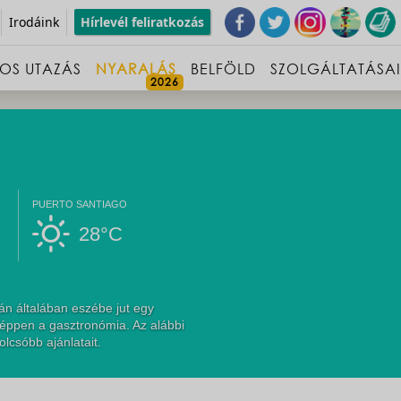
Irodáink
Hírlevél feliratkozás
OS UTAZÁS
NYARALÁS
BELFÖLD
SZOLGÁLTATÁSA
PUERTO SANTIAGO
28°C
án általában eszébe jut egy
 éppen a gasztronómia. Az alábbi
olcsóbb ajánlatait.