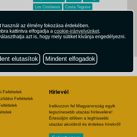
Los Cristianos
Costa Teguise
Fuerteventura
San Agustín
Salou
Benidorm
Puerto Del Carmen
t
használ az élmény fokozása érdekében.
bra kattintva elfogadja a
cookie-irányelvünket
.
álaszthatja azt is, hogy mely sütiket kívánja engedélyezni.
ent elutasítok
Mindent elfogadok
ritika.hu
Vista Magazin
Hírlevél
 Feltételek
ződési Feltételek
eltételek
Iratkozzon fel Magyarország egyik
ételek
legszínesebb utazási hírlevelére!
Értesüljön időben a legfrissebb
utazási akciókról és érdekes hírekről!