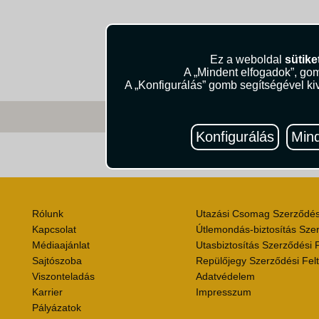
Ez a weboldal
sütike
A „Mindent elfogadok”, gom
A „Konfigurálás” gomb segítségével kiv
Konfigurálás
Mind
Útik
Rólunk
Utazási Csomag Szerződési
Kapcsolat
Útlemondás-biztosítás Szer
Médiaajánlat
Utasbiztosítás Szerződési F
Sajtószoba
Repülőjegy Szerződési Felt
Viszonteladás
Adatvédelem
Karrier
Impresszum
Pályázatok