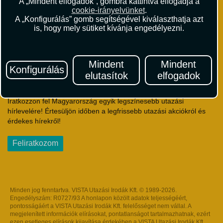
A „Mindent elfogadok”, gombra kattintva elfogadja a
Utazási Csomag Szerződési Feltételek
cookie-irányelvünket
.
Útlemondás-biztosítás Szerződési Feltételek
A „Konfigurálás” gomb segítségével kiválaszthatja azt
Utasbiztosítás Szerződési Feltételek
is, hogy mely sütiket kívánja engedélyezni.
Repülőjegy Szerződési Feltételek
Adatvédelem
Impresszum
Mindent
Mindent
Konfigurálás
elutasítok
elfogadok
Hírlevél
Iratkozzon fel Magyarország egyik legszínesebb utazási
hírlevelére! Értesüljön időben a legfrissebb utazási akciókról és
érdekes hírekről!
Feliratkozom
Minden jog fenntartva. VISTA Utazási Irodák Kft. © 1989-2026.
Engedélyszám: R0727/93 A honlapon közölt adatok teljességéért,
pontosságáért a VISTA Utazási Irodák Kft. felelősséget nem vállal. A
megjelenített információk elírásokat, pontatlanságot tartalmazhatnak, ezért
ezen esetleges elírások kijavítása érdekében a VISTA Utazási Irodák Kft.