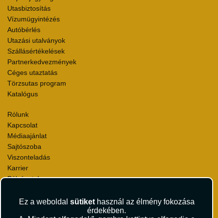
Utasbiztosítás
Vízumügyintézés
Autóbérlés
Utazási utalványok
Szállásértékelések
Partnerkedvezmények
Céges utaztatás
Törzsutas program
Katalógus
Rólunk
Kapcsolat
Médiaajánlat
Sajtószoba
Viszonteladás
Karrier
Pályázatok
Elismerések és díjak
Környezettudatosság
Ez a weboldal
sütiket
használ az élmény fokozása
érdekében.