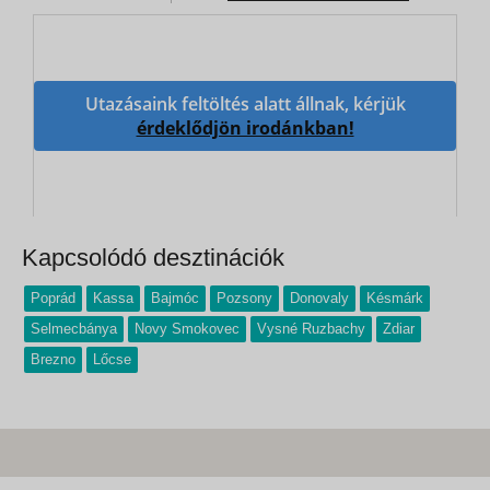
Utazásaink feltöltés alatt állnak, kérjük
érdeklődjön irodánkban!
Kapcsolódó desztinációk
Poprád
Kassa
Bajmóc
Pozsony
Donovaly
Késmárk
Selmecbánya
Novy Smokovec
Vysné Ruzbachy
Zdiar
Brezno
Lőcse