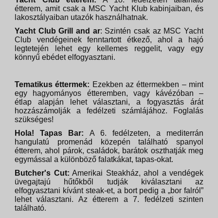
étterem, amit csak a MSC Yacht Klub kabinjaiban, és
lakosztályaiban utazók használhatnak.
Yacht Club Grill and ar
: Szintén csak az MSC Yacht
Club vendégeinek fenntartott étkező, ahol a hajó
legtetején lehet egy kellemes reggelit, vagy egy
könnyű ebédet elfogyasztani.
Tematikus éttermek:
Ezekben az éttermekben – mint
egy hagyományos étteremben, vagy kávézóban –
étlap alapján lehet választani, a fogyasztás árát
hozzászámolják a fedélzeti számlájához. Foglalás
szükséges!
Hola! Tapas Bar:
A 6. fedélzeten, a mediterrán
hangulatú promenád közepén található spanyol
étterem, ahol párok, családok, barátok oszthatják meg
egymással a különböző falatkákat, tapas-okat.
Butcher's Cut:
Amerikai Steakház, ahol a vendégek
üvegajtajú hűtőkből tudják kiválasztani az
elfogyasztani kívánt steak-et, a bort pedig a „bor falról”
lehet választani. Az étterem a 7. fedélzeti szinten
található.