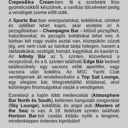
Crepes&Ice Cream
-ben. Itt a szorbetek friss
gyümölcsökből készülnek, a vaníliás tölcséreket pedig
a vendégek szeme előtt sütik.
A
Sports Bar
-ban energiaitalokat, koktélokat, söröket
és üdítőket lehet kapni, akár elvitelre is! A
pezsgőbárban –
Champagne Bar
– kitűnő pezsgőket,
habzóborokat, és pezsgős koktélokat lehet inni. A
bárban két nagy ovális asztal van, közepükön zúzott
jég, ami nem csak az italokat tartja hidegen, hanem a
rákfalatkákat, osztrigát, homárt, kagylókat, és kaviárt is.
Az
Infinity Bár
az 5. szinten, közvetlenül a
recepciónál, és a 6. szinten található
Edge Bár
kedvelt
találkozóhely egy vacsora előtti aperitifre, vagy
vacsora után koktélra. Az MSC Yacht Club
vendégeinek áll rendelkezésére a
Top Sail Lounge,
egy elegáns bár, lélegzetelállító kilátással, ahol
különleges finomságokkal várják a vendégeket.
Ezenkívül a hajón több medencebár (
Atmosphere
Bar North és South
), kellemes hangulatú zongorabár
(
Sky Lounge
), koktélbár, és angol pub (
Masters of
the Sea
) is van. A 18. fedélzeti szinten található
Horizon Bar
-ból csodás kilátás nyílik a tengerre,
mindenképpen érdemes kipróbálni!