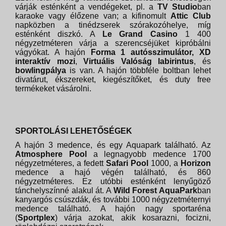
várják esténként a vendégeket, pl. a
TV Studio
ban
karaoke vagy élőzene van; a kifinomult
Attic Club
napközben a tinédzserek szórakozóhelye, míg
esténként diszkó. A
Le Grand Casino
1 400
négyzetméteren várja a szerencséjüket kipróbálni
vágyókat. A hajón
Forma 1 autósszimulátor, XD
interaktív mozi
,
Virtuális Valóság labirintus
, és
bowlingpálya
is van. A hajón többféle boltban lehet
divatárut, ékszereket, kiegészítőket, és duty free
termékeket vásárolni.
SPORTOLÁSI LEHETŐSÉGEK
A hajón 3 medence, és egy Aquapark található. Az
Atmosphere Pool
a legnagyobb medence 1700
négyzetméteres, a fedett
Safari Pool
1000, a
Horizon
medence a hajó végén található, és 860
négyzetméteres. Ez utóbbi esténként lenyűgöző
tánchelyszínné alakul át. A
Wild Forest AquaPark
ban
kanyargós csúszdák, és további 1000 négyzetméternyi
medence található. A hajón nagy sportaréna
(
Sportplex
) várja azokat, akik kosarazni, focizni,