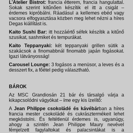
L’Atelier Bistrot:
francia étterem, francia hangulattal.
Sokak szerint kitűnően készítik el itt a csigát –
érdemes kipróbálni. Ráadásul a kellemes ebéd vagy
vacsora elfogyasztása közben meg lehet nézni a híres
Degas kiállítást is.
Kaito Sushi Bar:
itt hozzáértő séfek készítik a kitűnő
szusikat, sashmiket és tempurákat.
Kaito Teppanyaki:
két teppanyaki grillen sütik a
szakácsok a finomabbnál finomabb japán fogásokat.
Igazi látványosság!
Carousel Lounge:
3 fogásos a menüsor, a leves és a
desszert fix, a főétel pedig választható.
BÁROK
Az MSC Grandiosán 21 bár és társalgó várja a
kikapcsolódni vágyókat – íme egy kis ízelítő:
A
Jean Philippe csokoládé és kávébár
ban a híres
francia mester csokoládé és cukrásztermékeit lehet
megkóstolni. És feltétlenül érdemes is, ugyanúgy,
ahogy a szintén Jean Philippe Maury nevével
fémjelzett fagylaltokat és palacsintákat is a