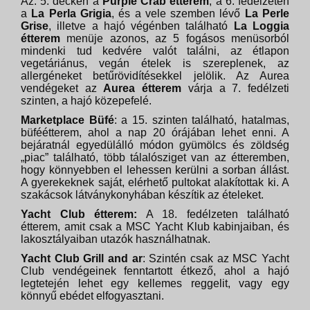
Az. 5. decken a
Purple Crab étterem
, a 6. fedélzeten
a
La Perla Grigia
, és a vele szemben lévő
La Perle
Grise
, illetve a hajó végénben található
La Loggia
étterem
menüje azonos, az 5 fogásos menüsorból
mindenki tud kedvére valót találni, az étlapon
vegetáriánus, vegán ételek is szereplenek, az
allergéneket betűrövidítésekkel jelölik. Az Aurea
vendégeket az
Aurea étterem
várja a 7. fedélzeti
szinten, a hajó közepefelé.
Marketplace Büfé
: a 15. szinten található, hatalmas,
büféétterem, ahol a nap 20 órájában lehet enni. A
bejáratnál egyedülálló módon gyümölcs és zöldség
„piac” található, több tálalósziget van az étteremben,
hogy könnyebben el lehessen kerülni a sorban állást.
A gyerekeknek saját, elérhető pultokat alakítottak ki. A
szakácsok látványkonyhában készítik az ételeket.
Yacht Club étterem:
A 18. fedélzeten található
étterem, amit csak a MSC Yacht Klub kabinjaiban, és
lakosztályaiban utazók használhatnak.
Yacht Club Grill and ar
: Szintén csak az MSC Yacht
Club vendégeinek fenntartott étkező, ahol a hajó
legtetején lehet egy kellemes reggelit, vagy egy
könnyű ebédet elfogyasztani.