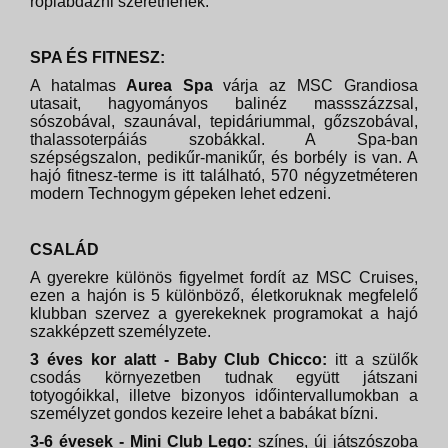
röplabdázni szeretnének.
SPA ÉS FITNESZ:
A hatalmas
Aurea Spa
várja az MSC Grandiosa
utasait, hagyományos balinéz massszázzsal,
sószobával, szaunával, tepidáriummal, gőzszobával,
thalassoterpáiás szobákkal. A Spa-ban
szépségszalon, pedikűr-manikűr, és borbély is van. A
hajó fitnesz-terme is itt található, 570 négyzetméteren
modern Technogym gépeken lehet edzeni.
CSALÁD
A gyerekre különös figyelmet fordít az MSC Cruises,
ezen a hajón is 5 különböző, életkoruknak megfelelő
klubban szervez a gyerekeknek programokat a hajó
szakképzett személyzete.
3 éves kor alatt - Baby Club Chicco:
itt a szülők
csodás környezetben tudnak együtt játszani
totyogóikkal, illetve bizonyos időintervallumokban a
személyzet gondos kezeire lehet a babákat bízni.
3-6 évesek - Mini Club Lego:
színes, új játszószoba