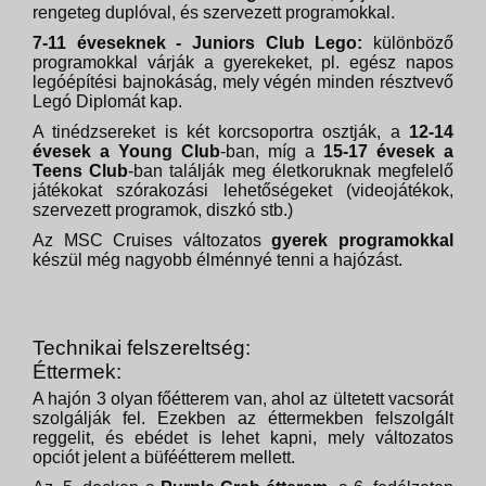
rengeteg duplóval, és szervezett programokkal.
7-11 éveseknek - Juniors Club Lego:
különböző
programokkal várják a gyerekeket, pl. egész napos
legóépítési bajnokáság, mely végén minden résztvevő
Legó Diplomát kap.
A tinédzsereket is két korcsoportra osztják, a
12-14
évesek a Young Club
-ban, míg a
15-17 évesek a
Teens Club
-ban találják meg életkoruknak megfelelő
játékokat szórakozási lehetőségeket (videojátékok,
szervezett programok, diszkó stb.)
Az MSC Cruises változatos
gyerek programokkal
készül még nagyobb élménnyé tenni a hajózást.
Technikai felszereltség:
Éttermek:
A hajón 3 olyan főétterem van, ahol az ültetett vacsorát
szolgálják fel. Ezekben az éttermekben felszolgált
reggelit, és ebédet is lehet kapni, mely változatos
opciót jelent a büféétterem mellett.