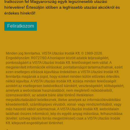
Iratkozzon fel Magyarország egyik legszínesebb utazási
hírlevelére! Értesüljön időben a legfrissebb utazási akciókról és
érdekes hírekről!
Feliratkozom
Minden jog fenntartva. VISTA Utazási Irodák Kft. © 1989-2026.
Engedélyszám: R0727/93 A honlapon közölt adatok teljességéért,
pontosságáért a VISTA Utazási Irodák Kft. felelősséget nem vállal. A
megjelenített információk elírásokat, pontatlanságot tartalmazhatnak, ezért
ezen esetleges elírások kijavítása érdekében a VISTA Utazási Irodák Kft.
fenntartja magának a jogot, hogy ezeket minden külön előzetes értesítés
nélkül kijavítsa. A VISTA Utazási Irodák Kft. kizárja minden felelősségét
azokért az esetlegesen bekövetkező károkért, veszteségekért, költségekért,
amelyek a weboldalak használatából, nem megfelelő működéséből,
üzemzavarából, az adatok bárki által történő illetéktelen
megváltoztatásából keletkeznek, illetve amelyek az információtovábbítási
késedelemből, számítógépes vírusból, vonal- vagy rendszerhibából, vagy
más hasonló okból származnak. A VISTA Utazási Irodák Kft. weboldalain
található összes információ, kép és egyéb anyag másolása, felhasználása
(kivétel: szöveg idézés forrás megjelöléssel) csak a VISTA Utazási Irodák
Kft. kifejezett engedélyével történhet.