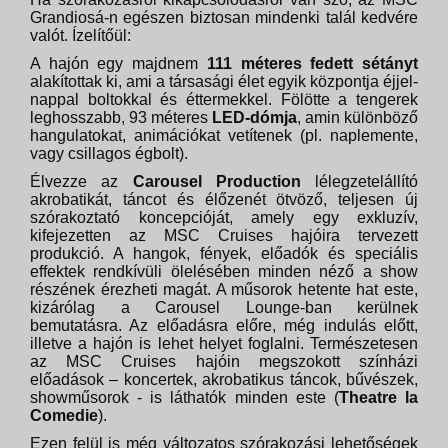
Grandiosá-n egészen biztosan mindenki talál kedvére
valót. Ízelítőül:
A hajón egy majdnem
111 méteres fedett sétányt
alakítottak ki, ami a társasági élet egyik központja éjjel-
nappal boltokkal és éttermekkel. Fölötte a tengerek
leghosszabb, 93 méteres
LED-dómja
, amin különböző
hangulatokat, animációkat vetítenek (pl. naplemente,
vagy csillagos égbolt).
Élvezze az
Carousel Production
lélegzetelállító
akrobatikát, táncot és élőzenét ötvöző, teljesen új
szórakoztató koncepcióját, amely egy exkluzív,
kifejezetten az MSC Cruises hajóira tervezett
produkció. A hangok, fények, előadók és speciális
effektek rendkívüli ölelésében minden néző a show
részének érezheti magát. A műsorok hetente hat este,
kizárólag a Carousel Lounge-ban kerülnek
bemutatásra. Az előadásra előre, még indulás előtt,
illetve a hajón is lehet helyet foglalni. Természetesen
az MSC Cruises hajóin megszokott színházi
előadások – koncertek, akrobatikus táncok, bűvészek,
showműsorok - is láthatók minden este (
Theatre la
Comedie
).
Ezen felül is még változatos szórakozási lehetőségek