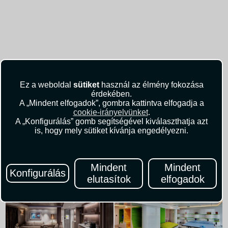
Ez a weboldal
sütiket
használ az élmény fokozása
érdekében.
A „Mindent elfogadok”, gombra kattintva elfogadja a
cookie-irányelvünket
.
A „Konfigurálás” gomb segítségével kiválaszthatja azt
is, hogy mely sütiket kívánja engedélyezni.
Mindent
Mindent
Konfigurálás
elutasítok
elfogadok