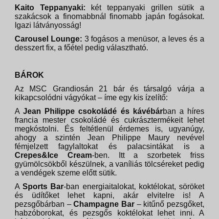
Kaito Teppanyaki:
két teppanyaki grillen sütik a
szakácsok a finomabbnál finomabb japán fogásokat.
Igazi látványosság!
Carousel Lounge:
3 fogásos a menüsor, a leves és a
desszert fix, a főétel pedig választható.
BÁROK
Az MSC Grandiosán 21 bár és társalgó várja a
kikapcsolódni vágyókat – íme egy kis ízelítő:
A
Jean Philippe csokoládé és kávébár
ban a híres
francia mester csokoládé és cukrásztermékeit lehet
megkóstolni. És feltétlenül érdemes is, ugyanúgy,
ahogy a szintén Jean Philippe Maury nevével
fémjelzett fagylaltokat és palacsintákat is a
Crepes&Ice Cream
-ben. Itt a szorbetek friss
gyümölcsökből készülnek, a vaníliás tölcséreket pedig
a vendégek szeme előtt sütik.
A
Sports Bar
-ban energiaitalokat, koktélokat, söröket
és üdítőket lehet kapni, akár elvitelre is! A
pezsgőbárban –
Champagne Bar
– kitűnő pezsgőket,
habzóborokat, és pezsgős koktélokat lehet inni. A