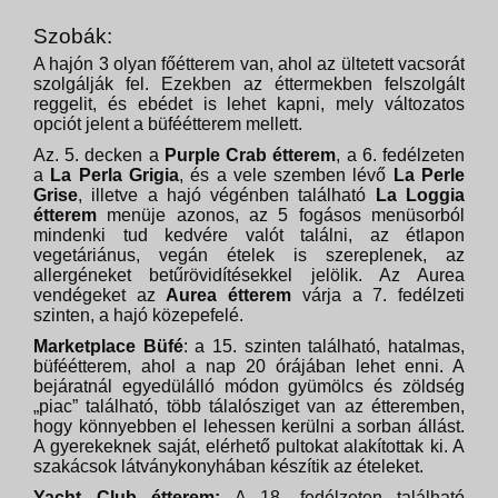
Szobák:
A hajón 3 olyan főétterem van, ahol az ültetett vacsorát
szolgálják fel. Ezekben az éttermekben felszolgált
reggelit, és ebédet is lehet kapni, mely változatos
opciót jelent a büféétterem mellett.
Az. 5. decken a
Purple Crab étterem
, a 6. fedélzeten
a
La Perla Grigia
, és a vele szemben lévő
La Perle
Grise
, illetve a hajó végénben található
La Loggia
étterem
menüje azonos, az 5 fogásos menüsorból
mindenki tud kedvére valót találni, az étlapon
vegetáriánus, vegán ételek is szereplenek, az
allergéneket betűrövidítésekkel jelölik. Az Aurea
vendégeket az
Aurea étterem
várja a 7. fedélzeti
szinten, a hajó közepefelé.
Marketplace Büfé
: a 15. szinten található, hatalmas,
büféétterem, ahol a nap 20 órájában lehet enni. A
bejáratnál egyedülálló módon gyümölcs és zöldség
„piac” található, több tálalósziget van az étteremben,
hogy könnyebben el lehessen kerülni a sorban állást.
A gyerekeknek saját, elérhető pultokat alakítottak ki. A
szakácsok látványkonyhában készítik az ételeket.
Yacht Club étterem:
A 18. fedélzeten található