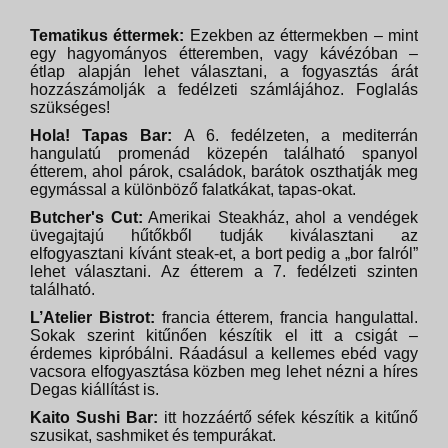
Tematikus éttermek:
Ezekben az éttermekben – mint
egy hagyományos étteremben, vagy kávézóban –
étlap alapján lehet választani, a fogyasztás árát
hozzászámolják a fedélzeti számlájához. Foglalás
szükséges!
Hola! Tapas Bar:
A 6. fedélzeten, a mediterrán
hangulatú promenád közepén található spanyol
étterem, ahol párok, családok, barátok oszthatják meg
egymással a különböző falatkákat, tapas-okat.
Butcher's Cut:
Amerikai Steakház, ahol a vendégek
üvegajtajú hűtőkből tudják kiválasztani az
elfogyasztani kívánt steak-et, a bort pedig a „bor falról”
lehet választani. Az étterem a 7. fedélzeti szinten
található.
L’Atelier Bistrot:
francia étterem, francia hangulattal.
Sokak szerint kitűnően készítik el itt a csigát –
érdemes kipróbálni. Ráadásul a kellemes ebéd vagy
vacsora elfogyasztása közben meg lehet nézni a híres
Degas kiállítást is.
Kaito Sushi Bar:
itt hozzáértő séfek készítik a kitűnő
szusikat, sashmiket és tempurákat.