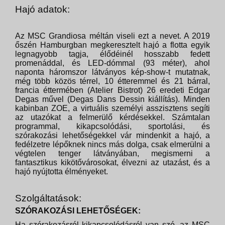
Hajó adatok:
Az MSC Grandiosa méltán viseli ezt a nevet. A 2019
őszén Hamburgban megkeresztelt hajó a flotta egyik
legnagyobb tagja, élődéinél hosszabb fedett
promenáddal, és LED-dómmal (93 méter), ahol
naponta háromszor látványos kép-show-t mutatnak,
még több közös térrel, 10 étteremmel és 21 bárral,
francia éttermében (Atelier Bistrot) 26 eredeti Edgar
Degas művel (Degas Dans Dessin kiállítás). Minden
kabinban ZOE, a virtuális személyi asszisztens segíti
az utazókat a felmerülő kérdésekkel. Számtalan
programmal, kikapcsolódási, sportolási, és
szórakozási lehetőségekkel vár mindenkit a hajó, a
fedélzetre lépőknek nincs más dolga, csak elmerülni a
végtelen tenger látványában, megismerni a
fantasztikus kikötővárosokat, élvezni az utazást, és a
hajó nyújtotta élményeket.
Szolgáltatások:
SZÓRAKOZÁSI LEHETŐSÉGEK:
Ha szórakozásról kikapcsolódásról van szó, az MSC