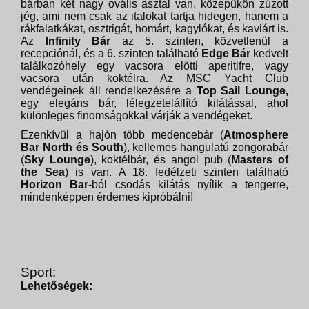
bárban két nagy ovális asztal van, közepükön zúzott
jég, ami nem csak az italokat tartja hidegen, hanem a
rákfalatkákat, osztrigát, homárt, kagylókat, és kaviárt is.
Az
Infinity Bár
az 5. szinten, közvetlenül a
recepciónál, és a 6. szinten található
Edge Bár
kedvelt
találkozóhely egy vacsora előtti aperitifre, vagy
vacsora után koktélra. Az MSC Yacht Club
vendégeinek áll rendelkezésére a
Top Sail Lounge,
egy elegáns bár, lélegzetelállító kilátással, ahol
különleges finomságokkal várják a vendégeket.
Ezenkívül a hajón több medencebár (
Atmosphere
Bar North és South
), kellemes hangulatú zongorabár
(
Sky Lounge
), koktélbár, és angol pub (
Masters of
the Sea
) is van. A 18. fedélzeti szinten található
Horizon Bar
-ból csodás kilátás nyílik a tengerre,
mindenképpen érdemes kipróbálni!
Sport:
Lehetőségek: