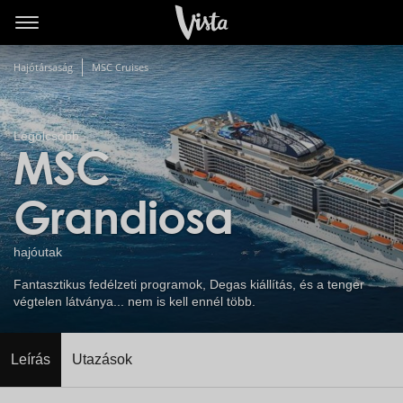
Hajótársaság
MSC Cruises
Legolcsóbb
MSC
Grandiosa
hajóutak
Fantasztikus fedélzeti programok, Degas kiállítás, és a tenger
végtelen látványa... nem is kell ennél több.
Leírás
Utazások