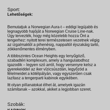
Sport:
Lehetőségek:
Bemutatjuk a Norwegian Aura-t – eddigi legújabb és
legnagyobb hajóját a Norwegian Cruise Line-nak.
Úgy tervezték, hogy még közelebb hozza Önt a
tengerhez: nyitott terei természetesen vezetnek végig
az izgalmaktól a pihenésig, nappaltól éjszakáig tartó,
zökkenőmentes élményben.
A többszintes Ocean Heights egy lenyűgöző,
szabadtéri komplexum, amely a hangulatodhoz
igazodik – legyen szó arról, hogy versenyre kelsz a
gyerekeiddel az iker vízicsúszdán, legyőzöd a
félelmeidet a kötélpályán, vagy egyszerűen csak
lazítasz a tengerparti kabinok egyikében.
Itt olyan pillanatokat élhet át, amelyek igazán
számítanak – azokkal, akiket a legjobban szeret.
Szobák: