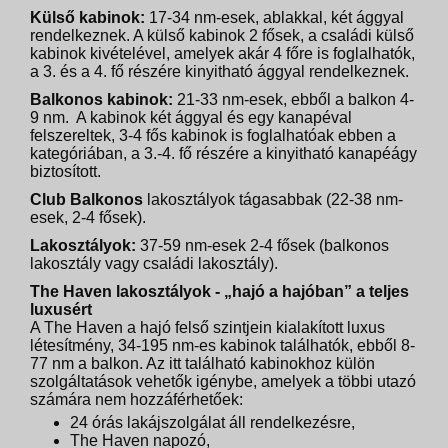
Külső kabinok:
17-34 nm-esek, ablakkal, két ággyal
rendelkeznek. A külső kabinok 2 fősek, a családi külső
kabinok kivételével, amelyek akár 4 főre is foglalhatók,
a 3. és a 4. fő részére kinyitható ággyal rendelkeznek.
Balkonos kabinok:
21-33 nm-esek, ebből a balkon 4-
9 nm. A kabinok két ággyal és egy kanapéval
felszereltek, 3-4 fős kabinok is foglalhatóak ebben a
kategóriában, a 3.-4. fő részére a kinyitható kanapéágy
biztosított.
Club Balkonos
lakosztályok tágasabbak (22-38 nm-
esek, 2-4 fősek).
Lakosztályok:
37-59 nm-esek 2-4 fősek (balkonos
lakosztály vagy családi lakosztály).
The Haven lakosztályok - „hajó a hajóban” a teljes
luxusért
A The Haven a hajó felső szintjein kialakított luxus
létesítmény, 34-195 nm-es kabinok találhatók, ebből 8-
77 nm a balkon. Az itt található kabinokhoz külön
szolgáltatások vehetők igénybe, amelyek a többi utazó
számára nem hozzáférhetőek:
24 órás lakájszolgálat áll rendelkezésre,
The Haven napozó,