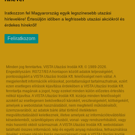
Iratkozzon fel Magyarország egyik legszínesebb utazási
hírlevelére! Értesüljön időben a legfrissebb utazási akciókról és
érdekes hírekről!
Feliratkozom
Minden jog fenntartva. VISTA Utazási Irodák Kft. © 1989-2026.
Engedélyszám: R0727/93 A honlapon közölt adatok teljességéért,
pontosságáért a VISTA Utazási Irodák Kft. felelősséget nem vállal. A
megjelenített információk elírásokat, pontatlanságot tartalmazhatnak, ezért
ezen esetleges elírások kijavítása érdekében a VISTA Utazási Irodák Kft.
fenntartja magának a jogot, hogy ezeket minden külön előzetes értesítés
nélkül kijavítsa. A VISTA Utazási Irodák Kft. kizárja minden felelősségét
azokért az esetlegesen bekövetkező károkért, veszteségekért, költségekért,
amelyek a weboldalak használatából, nem megfelelő működéséből,
üzemzavarából, az adatok bárki által történő illetéktelen
megváltoztatásából keletkeznek, illetve amelyek az információtovábbítási
késedelemből, számítógépes vírusból, vonal- vagy rendszerhibából, vagy
más hasonló okból származnak. A VISTA Utazási Irodák Kft. weboldalain
található összes információ, kép és egyéb anyag másolása, felhasználása
(kivétel: szöveg idézés forrás megjelöléssel) csak a VISTA Utazási Irodák