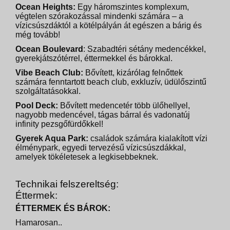
Ocean Heights:
Egy háromszintes komplexum,
végtelen szórakozással mindenki számára – a
vízicsúszdáktól a kötélpályán át egészen a bárig és
még tovább!
Ocean Boulevard
: Szabadtéri sétány medencékkel,
gyerekjátszótérrel, éttermekkel és bárokkal.
Vibe Beach Club:
Bővített, kizárólag felnőttek
számára fenntartott beach club, exkluzív, üdülőszintű
szolgáltatásokkal.
Pool Deck:
Bővített medencetér több ülőhellyel,
nagyobb medencével, tágas bárral és vadonatúj
infinity pezsgőfürdőkkel!
Gyerek Aqua Park:
családok számára kialakított vízi
élménypark, egyedi tervezésű vízicsúszdákkal,
amelyek tökéletesek a legkisebbeknek.
Technikai felszereltség:
Éttermek:
ÉTTERMEK ÉS BÁROK:
Hamarosan..