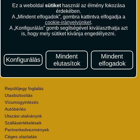
Ez a weboldal
sütiket
használ az élmény fokozása
érdekében.
A „Mindent elfogadok”, gombra kattintva elfogadja a
cookie-irányelvünket
.
VISTA Utazási Iroda
A „Konfigurálás” gomb segítségével kiválaszthatja azt
is, hogy mely sütiket kívánja engedélyezni.
1061 Budapest
Andrássy út 1.
+36 1 429 9999
andrassy@vista.hu
Mindent
Mindent
Konfigurálás
elutasítok
elfogadok
Repülőjegy foglalás
Utasbiztosítás
Vízumügyintézés
Autóbérlés
Utazási utalványok
Szállásértékelések
Partnerkedvezmények
Céges utaztatás