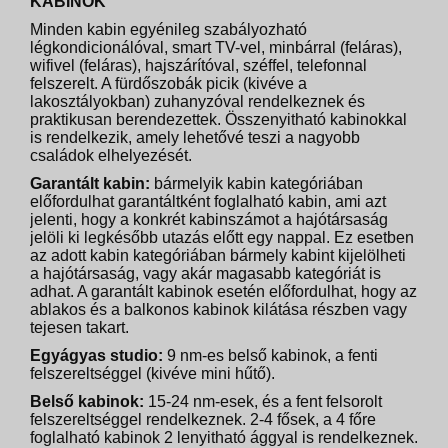
KABINOK
Minden kabin egyénileg szabályozható
légkondicionálóval, smart TV-vel, minbárral (feláras),
wifivel (feláras), hajszárítóval, széffel, telefonnal
felszerelt. A fürdőszobák picik (kivéve a
lakosztályokban) zuhanyzóval rendelkeznek és
praktikusan berendezettek. Összenyitható kabinokkal
is rendelkezik, amely lehetővé teszi a nagyobb
családok elhelyezését.
Garantált kabin:
bármelyik kabin kategóriában
előfordulhat garantáltként foglalható kabin, ami azt
jelenti, hogy a konkrét kabinszámot a hajótársaság
jelöli ki legkésőbb utazás előtt egy nappal. Ez esetben
az adott kabin kategóriában bármely kabint kijelölheti
a hajótársaság, vagy akár magasabb kategóriát is
adhat. A garantált kabinok esetén előfordulhat, hogy az
ablakos és a balkonos kabinok kilátása részben vagy
tejesen takart.
Egyágyas studio:
9 nm-es belső kabinok, a fenti
felszereltséggel (kivéve mini hűtő).
Belső kabinok:
15-24 nm-esek, és a fent felsorolt
felszereltséggel rendelkeznek. 2-4 fősek, a 4 főre
foglalható kabinok 2 lenyitható ággyal is rendelkeznek.