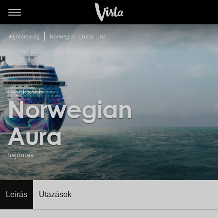
Hajótársaság
Norwegian Cruise Line
Legolcsóbb
Norwegian
Aura
hajóutak
Leírás
Utazások