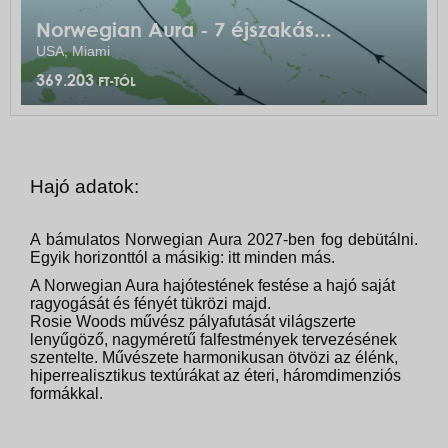
Norwegian Aura - 7 éjszakás...
USA, Miami
369.203
FT-TÓL
Hajó adatok:
A bámulatos Norwegian Aura 2027-ben fog debütálni.
Egyik horizonttól a másikig: itt minden más.
A Norwegian Aura hajótestének festése a hajó saját
ragyogását és fényét tükrözi majd.
Rosie Woods művész pályafutását világszerte
lenyűgöző, nagyméretű falfestmények tervezésének
szentelte. Művészete harmonikusan ötvözi az élénk,
hiperrealisztikus textúrákat az éteri, háromdimenziós
formákkal.