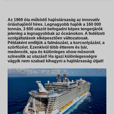
Az 1969 óta működő hajóstársaság az innovatív
óriáshajóiról híres. Legnagyobb hajóik a 160 000
tonnás, 3 600 utazót befogadni képes tengerjárók
jelenleg a legnagyobbak az óceánokon. A fedélzeti
szolgáltatások elképesztően változatosak.
Példaként említjük a falmászást, a korcsolyázást, a
szörfözést. Ezenkívül több étterem és bár,
medencék, spa és különleges show műsorok
színesítik az utazást! Ha igazi különlegességre
vágyik nem szabad kihagyni a hajótársaság útjait!