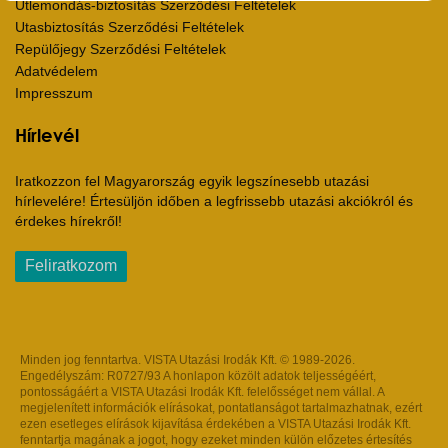
Útlemondás-biztosítás Szerződési Feltételek
Utasbiztosítás Szerződési Feltételek
Repülőjegy Szerződési Feltételek
Adatvédelem
Impresszum
Hírlevél
Iratkozzon fel Magyarország egyik legszínesebb utazási
hírlevelére! Értesüljön időben a legfrissebb utazási akciókról és
érdekes hírekről!
Feliratkozom
Minden jog fenntartva. VISTA Utazási Irodák Kft. © 1989-2026.
Engedélyszám: R0727/93 A honlapon közölt adatok teljességéért,
pontosságáért a VISTA Utazási Irodák Kft. felelősséget nem vállal. A
megjelenített információk elírásokat, pontatlanságot tartalmazhatnak, ezért
ezen esetleges elírások kijavítása érdekében a VISTA Utazási Irodák Kft.
fenntartja magának a jogot, hogy ezeket minden külön előzetes értesítés