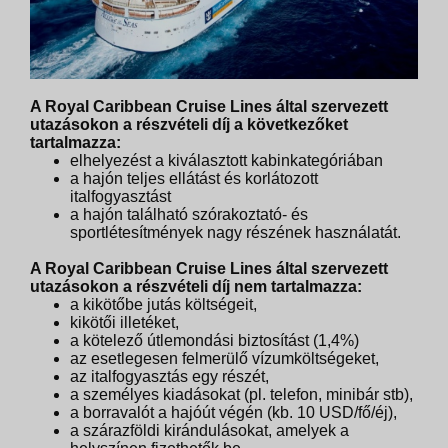
A Royal Caribbean Cruise Lines által szervezett
utazásokon a részvételi díj a következőket
tartalmazza:
elhelyezést a kiválasztott kabinkategóriában
a hajón teljes ellátást és korlátozott
italfogyasztást
a hajón található szórakoztató- és
sportlétesítmények nagy részének használatát.
A Royal Caribbean Cruise Lines által szervezett
utazásokon a részvételi díj nem tartalmazza:
a kikötőbe jutás költségeit,
kikötői illetéket,
a kötelező útlemondási biztosítást (1,4%)
az esetlegesen felmerülő vízumköltségeket,
az italfogyasztás egy részét,
a személyes kiadásokat (pl. telefon, minibár stb),
a borravalót a hajóút végén (kb. 10 USD/fő/éj),
a szárazföldi kirándulásokat, amelyek a