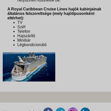
helyszínen fizethetők be.
A Royal Caribbean Cruise Lines hajók kabinjainak
általános felszereltsége (mely hajótípusonként
eltérhet):
TV
Széf
Telefon
Hajszárító
Minibár
Légkondicionáló