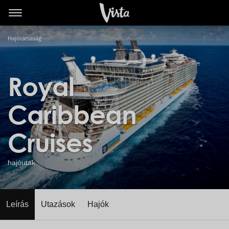
Hajótársaság
Royal
Caribbean
Cruises
hajóutak
Leírás
Utazások
Hajók