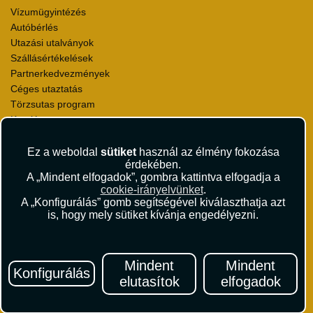
Vízumügyintézés
Autóbérlés
Utazási utalványok
Szállásértékelések
Partnerkedvezmények
Céges utaztatás
Törzsutas program
Katalógus
Rólunk
Ez a weboldal
sütiket
használ az élmény fokozása
érdekében.
Kapcsolat
A „Mindent elfogadok”, gombra kattintva elfogadja a
Médiaajánlat
cookie-irányelvünket
.
Sajtószoba
A „Konfigurálás” gomb segítségével kiválaszthatja azt
Viszonteladás
is, hogy mely sütiket kívánja engedélyezni.
Karrier
Pályázatok
Elismerések és díjak
Mindent
Mindent
Konfigurálás
Környezettudatosság
elutasítok
elfogadok
Utazási Csomag Szerződési Feltételek