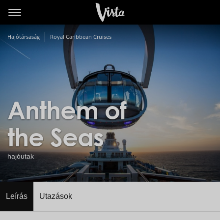
Hajótársaság
Royal Caribbean Cruises
Anthem of
the Seas
hajóutak
Leírás
Utazások