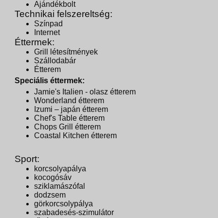
Ajándékbolt
Technikai felszereltség:
Színpad
Internet
Éttermek:
Grill létesítmények
Szállodabár
Étterem
Speciális éttermek:
Jamie's Italien - olasz étterem
Wonderland étterem
Izumi – japán étterem
Chef's Table étterem
Chops Grill étterem
Coastal Kitchen étterem
Sport:
korcsolyapálya
kocogósáv
sziklamászófal
dodzsem
görkorcsolypálya
szabadesés-szimulátor