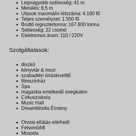
Legnagyobb szélesség: 41 m
Merülés: 8,5 m
Utasok maximális létszáma: 4.180 fő
Teljes személyzet: 1.500 fő
Bruttó regisztertonna: 167.800 tonna
Sebesség: 22 csomó
Elektromos áram: 110 / 220V
Szolgáltatások:
diszkó
könyvtár & mozi
szabadtéri óriáskivetítő
filmszínház
Spa
magasba emelkedő üvegkabin
Cirkusziskola
Music Hall
DreamWorks Élmény
Orvosi ellátás elérhető
Felvonó/lift
Mosoda