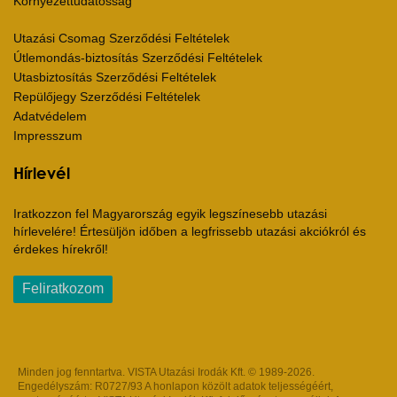
Környezettudatosság
Utazási Csomag Szerződési Feltételek
Útlemondás-biztosítás Szerződési Feltételek
Utasbiztosítás Szerződési Feltételek
Repülőjegy Szerződési Feltételek
Adatvédelem
Impresszum
Hírlevél
Iratkozzon fel Magyarország egyik legszínesebb utazási
hírlevelére! Értesüljön időben a legfrissebb utazási akciókról és
érdekes hírekről!
Feliratkozom
Minden jog fenntartva. VISTA Utazási Irodák Kft. © 1989-2026.
Engedélyszám: R0727/93 A honlapon közölt adatok teljességéért,