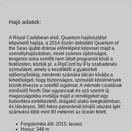
Hajó adatok:
A Royal Caribbean első, Quantum hajóosztályt
képviselő hajója, a 2014 őszén debütáló Quantum of
the Seas újabb drámai előrelépést képvisel majd a
személyhajózásban, mivel számos újdonságot,
tengeren soha ezelőtt nem látott programot kínál a
fedélzeten, köztük pl. a RipCord by iFly szabadesés
szimulátort, amely a kezdőktől a gyakorlott
ejtőernyősökig, mindenki számára tálcán kínálja a
lehetőséget, hogy biztonságos, szimulált körülmények
között élvezze a szédítő izgalmat. A mérnöki csodának
minősülő North Star ugyancsak és szó szerint új
magasságokba invitálja majd a vendégeket egy
buborékra emlékeztető, drágakő alakú üvegkabinban,
és látványos, 360 fokos panorámát kínáló utazást ígér
számukra több mint 90 méterrel az óceán felett.
Forgalomba állt: 2015. tavasz
Hossz: 348 m