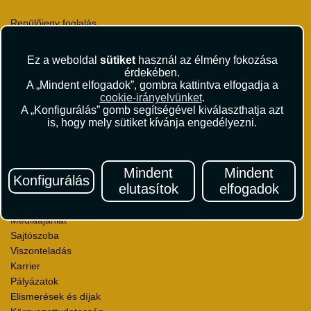
Repülőjegy foglalás
Utasbiztosítás
Vízumügyintézés
Ez a weboldal
sütiket
használ az élmény fokozása
Autóbérlés
érdekében.
Utazási utalványok
A „Mindent elfogadok”, gombra kattintva elfogadja a
cookie-irányelvünket
.
Szállásértékelések
A „Konfigurálás” gomb segítségével kiválaszthatja azt
Partnerkedvezmények
is, hogy mely sütiket kívánja engedélyezni.
Céges utaztatás
Törzsutas program
Katalógus
Mindent
Mindent
Konfigurálás
elutasítok
elfogadok
Rólunk
Kapcsolat
Médiaajánlat
Sajtószoba
Viszonteladás
Karrier
Pályázatok
Elismerések és díjak