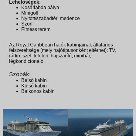
Lehetőségek:
Kosárlabda pálya
Minigolf
Nyitott/szabadtéri medence
Szörf
Fitness terem
Az Royal Caribbean hajók kabinjainak általános
felszereltsége (mely hajótípusonként eltérhet): TV,
rádió, széf, telefon, hajszárító, minibár,
légkondicionáló.
Szobák:
Belső kabin
Külső kabin
Balkonos kabin