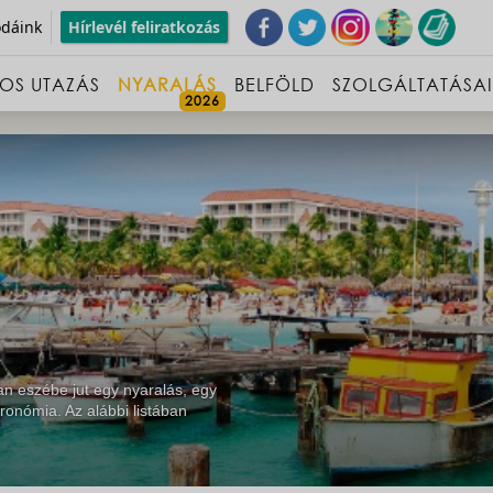
odáink
Hírlevél feliratkozás
OS UTAZÁS
NYARALÁS
BELFÖLD
SZOLGÁLTATÁSA
n eszébe jut egy nyaralás, egy
ronómia. Az alábbi listában