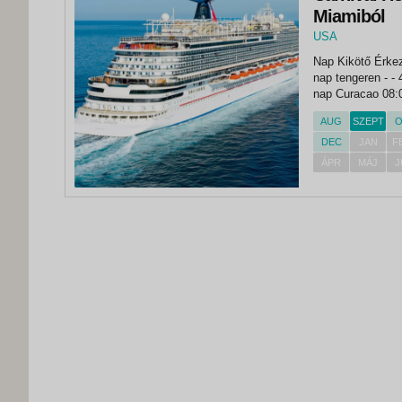
Miamiból
USA
,
Nap Kikötő Érkezés Indulás 1. nap Miami -
Miami
nap tengeren - - 4. nap Aruba 08:00 22:00 5. nap Bonaire 08:00 22:00 6.
nap Curacao 08:00 17:00 7. nap tengeren - - 8.
Miami...
AUG
SZEPT
O
DEC
JAN
F
ÁPR
MÁJ
J