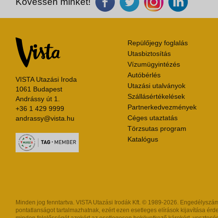
Kövessen minket!
Repülőjegy foglalás
Utasbiztosítás
Vízumügyintézés
Autóbérlés
VISTA Utazási Iroda
Utazási utalványok
1061 Budapest
Szállásértékelések
Andrássy út 1.
Partnerkedvezmények
+36 1 429 9999
Céges utaztatás
andrassy@vista.hu
Törzsutas program
Katalógus
Minden jog fenntartva. VISTA Utazási Irodák Kft. © 1989-2026. Engedélyszám: 
pontatlanságot tartalmazhatnak, ezért ezen esetleges elírások kijavítása érde