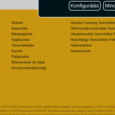
Útik
Konfigurálás
Mind
Rólunk
Utazási Csomag Szerződési
Kapcsolat
Útlemondás-biztosítás Szer
Médiaajánlat
Utasbiztosítás Szerződési F
Sajtószoba
Repülőjegy Szerződési Felt
Viszonteladás
Adatvédelem
Karrier
Impresszum
Pályázatok
Elismerések és díjak
Környezettudatosság
R0727/93 A honlapon közölt adatok teljességéért, pontosságáért a VISTA Utazási Iro
kében a VISTA Utazási Irodák Kft. fenntartja magának a jogot, hogy ezeket minden kül