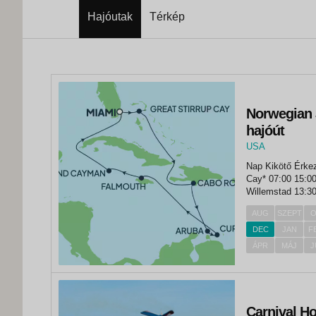
Hajóutak
Térkép
Norwegian J
hajóút
USA
,
Nap Kikötő Érkezés Indulás 1. nap Miami 
Miami
Cay* 07:00 15:00 3. nap tengeren - - 4. nap Cabo Rojo 09:00 14:00 5.
Willemstad 13:30 21:00 6. nap Oranjestad 07:00 19:
8. nap...
AUG
SZEPT
O
DEC
JAN
F
ÁPR
MÁJ
J
Carnival Ho