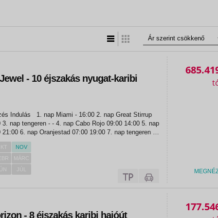
Lista nézet
Táblázatos nézet
685.41
ewel - 10 éjszakás nyugat-karibi
- 16:00 2. nap Great Stirrup
 nap
00 7. nap tengeren - -
KT
NOV
EBR
MÁRC
ÚN
JÚL
MEGNÉ
«
«
177.54
rizon - 8 éjszakás karibi hajóút