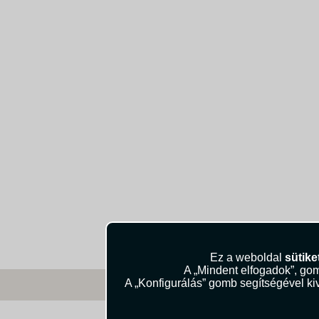
Ez a weboldal
sütike
A „Mindent elfogadok”, gom
A „Konfigurálás” gomb segítségével kiv