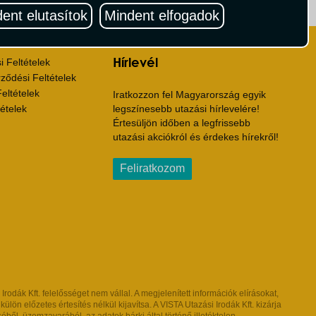
ritika.hu
Vista Magazin
ent elutasítok
Mindent elfogadok
Hírlevél
 Feltételek
ződési Feltételek
eltételek
Iratkozzon fel Magyarország egyik
ételek
legszínesebb utazási hírlevelére!
Értesüljön időben a legfrissebb
utazási akciókról és érdekes hírekről!
Feliratkozom
dák Kft. felelősséget nem vállal. A megjelenített információk elírásokat,
ön előzetes értesítés nélkül kijavítsa. A VISTA Utazási Irodák Kft. kizárja