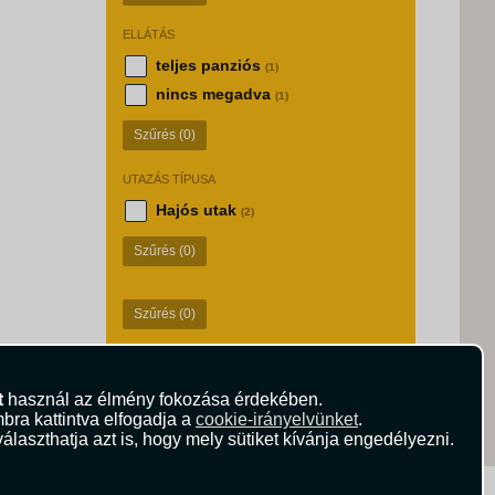
ELLÁTÁS
teljes panziós
(1)
nincs megadva
(1)
Szűrés
(0)
UTAZÁS TÍPUSA
Hajós utak
(2)
Szűrés
(0)
Szűrés
(0)
t
használ az élmény fokozása érdekében.
bra kattintva elfogadja a
cookie-irányelvünket
.
álaszthatja azt is, hogy mely sütiket kívánja engedélyezni.