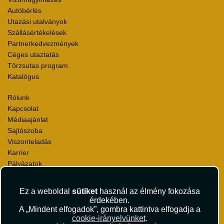
Autóbérlés
Utazási utalványok
Szállásértékelések
Partnerkedvezmények
Céges utaztatás
Törzsutas program
Katalógus
Rólunk
Kapcsolat
Médiaajánlat
Sajtószoba
Viszonteladás
Karrier
Pályázatok
Elismerések és díjak
Környezettudatosság
Ez a weboldal
sütiket
használ az élmény fokozása
érdekében.
Utazási Csomag Szerződési Feltételek
A „Mindent elfogadok”, gombra kattintva elfogadja a
Útlemondás-biztosítás Szerződési Feltételek
cookie-irányelvünket
.