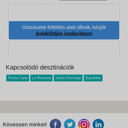
Utazásaink feltöltés alatt állnak, kérjük
érdeklődjön irodánkban!
Kapcsolódó desztinációk
Punta Cana
La Romana
Santo Domingo
Bayahibe
Kövessen minket!