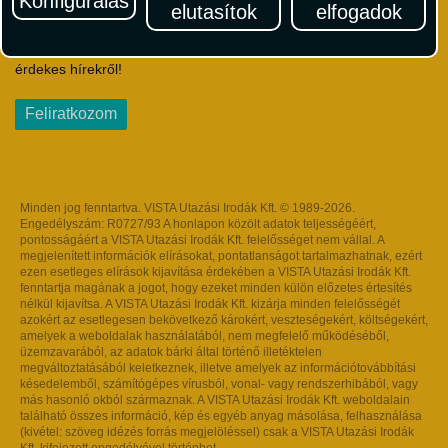
Konfigurálás
elutasítok
elfogadok
Iratkozzon fel Magyarország egyik legszínesebb utazási
hírlevelére! Értesüljön időben a legfrissebb utazási akciókról és
érdekes hírekről!
Feliratkozom
Minden jog fenntartva. VISTA Utazási Irodák Kft. © 1989-2026.
Engedélyszám: R0727/93 A honlapon közölt adatok teljességéért,
pontosságáért a VISTA Utazási Irodák Kft. felelősséget nem vállal. A
megjelenített információk elírásokat, pontatlanságot tartalmazhatnak, ezért
ezen esetleges elírások kijavítása érdekében a VISTA Utazási Irodák Kft.
fenntartja magának a jogot, hogy ezeket minden külön előzetes értesítés
nélkül kijavítsa. A VISTA Utazási Irodák Kft. kizárja minden felelősségét
azokért az esetlegesen bekövetkező károkért, veszteségekért, költségekért,
amelyek a weboldalak használatából, nem megfelelő működéséből,
üzemzavarából, az adatok bárki által történő illetéktelen
megváltoztatásából keletkeznek, illetve amelyek az információtovábbítási
késedelemből, számítógépes vírusból, vonal- vagy rendszerhibából, vagy
más hasonló okból származnak. A VISTA Utazási Irodák Kft. weboldalain
található összes információ, kép és egyéb anyag másolása, felhasználása
(kivétel: szöveg idézés forrás megjelöléssel) csak a VISTA Utazási Irodák