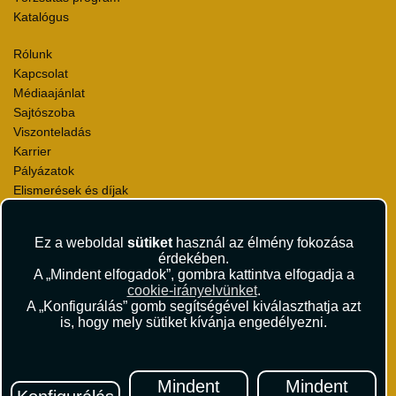
Katalógus
Rólunk
Kapcsolat
Médiaajánlat
Sajtószoba
Viszonteladás
Karrier
Pályázatok
Elismerések és díjak
Környezettudatosság
Ez a weboldal
sütiket
használ az élmény fokozása
Utazási Csomag Szerződési Feltételek
érdekében.
Útlemondás-biztosítás Szerződési Feltételek
A „Mindent elfogadok”, gombra kattintva elfogadja a
Utasbiztosítás Szerződési Feltételek
cookie-irányelvünket
.
Repülőjegy Szerződési Feltételek
A „Konfigurálás” gomb segítségével kiválaszthatja azt
is, hogy mely sütiket kívánja engedélyezni.
Adatvédelem
Impresszum
Hírlevél
Mindent
Mindent