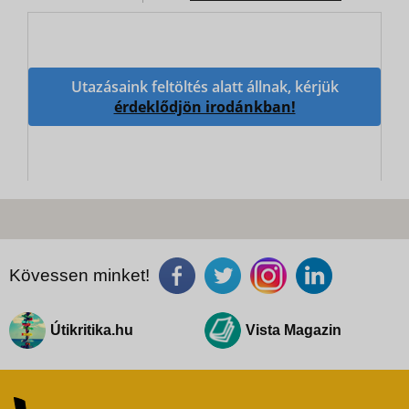
Utazásaink feltöltés alatt állnak, kérjük
érdeklődjön irodánkban!
Kövessen minket!
Útikritika.hu
Vista Magazin