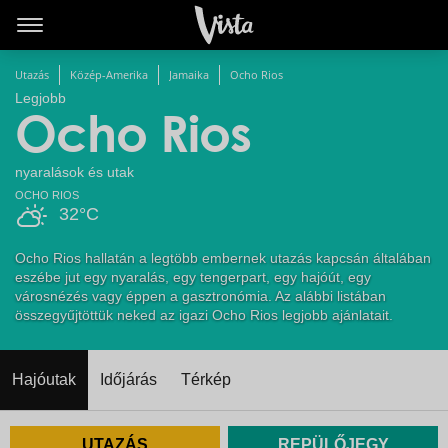
Utazás
Közép-Amerika
Jamaika
Ocho Rios
Legjobb
Ocho Rios
nyaralások és utak
OCHO RIOS
32°C
Ocho Rios hallatán a legtöbb embernek utazás kapcsán általában
eszébe jut egy nyaralás, egy tengerpart, egy hajóút, egy
városnézés vagy éppen a gasztronómia. Az alábbi listában
összegyűjtöttük neked az igazi Ocho Rios legjobb ajánlatait.
Hajóutak
Időjárás
Térkép
UTAZÁS
REPÜLŐJEGY