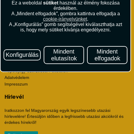
Ez a weboldal
sütiket
használ az élmény fokozása
Sajtószoba
érdekében.
Viszonteladás
A „Mindent elfogadok”, gombra kattintva elfogadja a
cookie-irányelvünket
.
Karrier
A „Konfigurálás” gomb segítségével kiválaszthatja azt
Pályázatok
is, hogy mely sütiket kívánja engedélyezni.
Elismerések és díjak
Környezettudatosság
Mindent
Mindent
Utazási Csomag Szerződési Feltételek
Konfigurálás
elutasítok
elfogadok
Útlemondás-biztosítás Szerződési Feltételek
Utasbiztosítás Szerződési Feltételek
Repülőjegy Szerződési Feltételek
Adatvédelem
Impresszum
Hírlevél
Iratkozzon fel Magyarország egyik legszínesebb utazási
hírlevelére! Értesüljön időben a legfrissebb utazási akciókról és
érdekes hírekről!