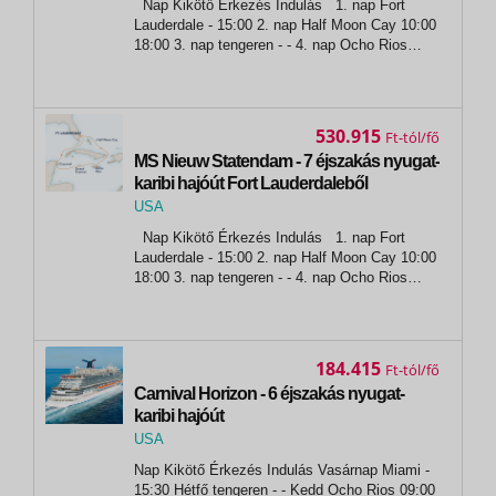
Nap Kikötő Érkezés Indulás 1. nap Fort
Fort Lauderdale
Lauderdale - 15:00 2. nap Half Moon Cay 10:00
18:00 3. nap tengeren - - 4. nap Ocho Rios
08:00 16:00 5. nap Georgetown 08:00 17:00 6.
nap Cozumel 13:00 21:00 7. nap tengeren - -...
530.915
Ft
MS Nieuw Statendam - 7 éjszakás nyugat-
karibi hajóút Fort Lauderdaleből
USA
,
Nap Kikötő Érkezés Indulás 1. nap Fort
Fort Lauderdale
Lauderdale - 15:00 2. nap Half Moon Cay 10:00
18:00 3. nap tengeren - - 4. nap Ocho Rios
08:00 16:00 5. nap Georgetown 08:00 17:00 6.
nap Cozumel 13:00 21:00 7. nap tengeren - -...
184.415
Ft
Carnival Horizon - 6 éjszakás nyugat-
karibi hajóút
USA
,
Nap Kikötő Érkezés Indulás Vasárnap Miami -
Miami
15:30 Hétfő tengeren - - Kedd Ocho Rios 09:00