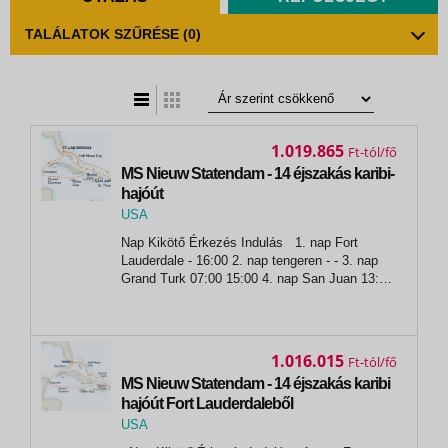
TALÁLATOK SZŰRÉSE
(0)
t
zatos nézet
1.019.865
Ft
MS Nieuw Statendam - 14 éjszakás karibi-
hajóút
USA
,
Nap Kikötő Érkezés Indulás 1. nap Fort
Fort Lauderdale
Lauderdale - 16:00 2. nap tengeren - - 3. nap
Grand Turk 07:00 15:00 4. nap San Juan 13:00
22:00 5. nap St. Thomas 07:00 16:00 6. nap
tengeren - - 7. nap Half Moon Cay 08:00 15:00
8. nap...
1.016.015
Ft
MS Nieuw Statendam - 14 éjszakás karibi
hajóút Fort Lauderdaleből
USA
,