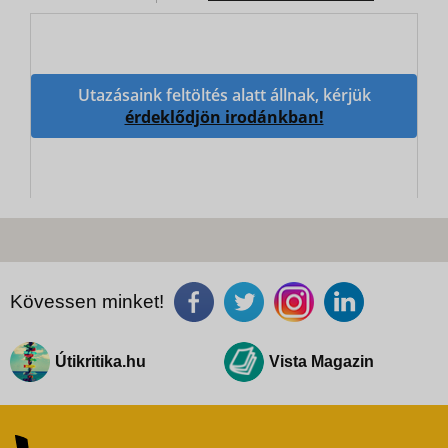
Utazásaink feltöltés alatt állnak, kérjük
érdeklődjön irodánkban!
Kövessen minket!
Útikritika.hu
Vista Magazin