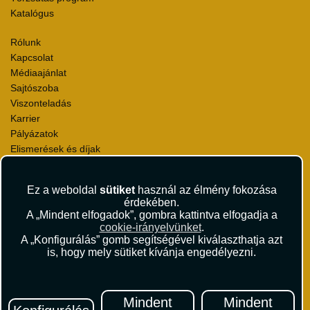
Katalógus
Rólunk
Kapcsolat
Médiaajánlat
Sajtószoba
Viszonteladás
Karrier
Pályázatok
Elismerések és díjak
Környezettudatosság
Ez a weboldal
sütiket
használ az élmény fokozása
Utazási Csomag Szerződési Feltételek
érdekében.
Útlemondás-biztosítás Szerződési Feltételek
A „Mindent elfogadok”, gombra kattintva elfogadja a
Utasbiztosítás Szerződési Feltételek
cookie-irányelvünket
.
Repülőjegy Szerződési Feltételek
A „Konfigurálás” gomb segítségével kiválaszthatja azt
is, hogy mely sütiket kívánja engedélyezni.
Adatvédelem
Impresszum
Hírlevél
Mindent
Mindent