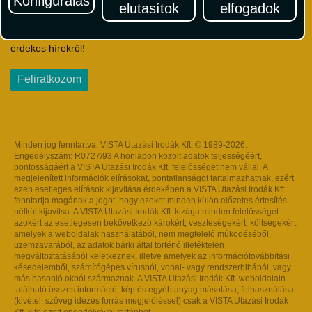
Konfigurálás
elutasítok
elfogadok
Iratkozzon fel Magyarország egyik legszínesebb utazási
hírlevelére! Értesüljön időben a legfrissebb utazási akciókról és
érdekes hírekről!
Feliratkozom
Minden jog fenntartva. VISTA Utazási Irodák Kft. © 1989-2026.
Engedélyszám: R0727/93 A honlapon közölt adatok teljességéért,
pontosságáért a VISTA Utazási Irodák Kft. felelősséget nem vállal. A
megjelenített információk elírásokat, pontatlanságot tartalmazhatnak, ezért
ezen esetleges elírások kijavítása érdekében a VISTA Utazási Irodák Kft.
fenntartja magának a jogot, hogy ezeket minden külön előzetes értesítés
nélkül kijavítsa. A VISTA Utazási Irodák Kft. kizárja minden felelősségét
azokért az esetlegesen bekövetkező károkért, veszteségekért, költségekért,
amelyek a weboldalak használatából, nem megfelelő működéséből,
üzemzavarából, az adatok bárki által történő illetéktelen
megváltoztatásából keletkeznek, illetve amelyek az információtovábbítási
késedelemből, számítógépes vírusból, vonal- vagy rendszerhibából, vagy
más hasonló okból származnak. A VISTA Utazási Irodák Kft. weboldalain
található összes információ, kép és egyéb anyag másolása, felhasználása
(kivétel: szöveg idézés forrás megjelöléssel) csak a VISTA Utazási Irodák