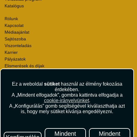
Katalógus
Rólunk
Kapcsolat
Médiaajánlat
Sajtószoba
Viszonteladás
Karrier
Pályázatok
Elismerések és díjak
Környezettudatosság
Ez a weboldal
sütiket
használ az élmény fokozása
Utazási Csomag Szerződési Feltételek
érdekében.
Útlemondás-biztosítás Szerződési Feltételek
A „Mindent elfogadok”, gombra kattintva elfogadja a
Utasbiztosítás Szerződési Feltételek
cookie-irányelvünket
.
Repülőjegy Szerződési Feltételek
A „Konfigurálás” gomb segítségével kiválaszthatja azt
is, hogy mely sütiket kívánja engedélyezni.
Adatvédelem
Impresszum
Hírlevél
Mindent
Mindent