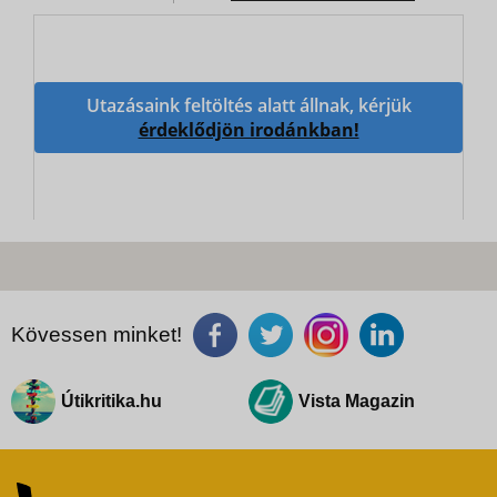
Utazásaink feltöltés alatt állnak, kérjük
érdeklődjön irodánkban!
Kövessen minket!
Útikritika.hu
Vista Magazin