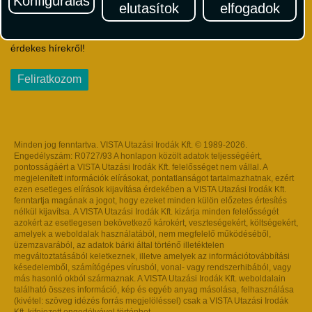
Konfigurálás
elutasítok
elfogadok
Iratkozzon fel Magyarország egyik legszínesebb utazási
hírlevelére! Értesüljön időben a legfrissebb utazási akciókról és
érdekes hírekről!
Feliratkozom
Minden jog fenntartva. VISTA Utazási Irodák Kft. © 1989-2026.
Engedélyszám: R0727/93 A honlapon közölt adatok teljességéért,
pontosságáért a VISTA Utazási Irodák Kft. felelősséget nem vállal. A
megjelenített információk elírásokat, pontatlanságot tartalmazhatnak, ezért
ezen esetleges elírások kijavítása érdekében a VISTA Utazási Irodák Kft.
fenntartja magának a jogot, hogy ezeket minden külön előzetes értesítés
nélkül kijavítsa. A VISTA Utazási Irodák Kft. kizárja minden felelősségét
azokért az esetlegesen bekövetkező károkért, veszteségekért, költségekért,
amelyek a weboldalak használatából, nem megfelelő működéséből,
üzemzavarából, az adatok bárki által történő illetéktelen
megváltoztatásából keletkeznek, illetve amelyek az információtovábbítási
késedelemből, számítógépes vírusból, vonal- vagy rendszerhibából, vagy
más hasonló okból származnak. A VISTA Utazási Irodák Kft. weboldalain
található összes információ, kép és egyéb anyag másolása, felhasználása
(kivétel: szöveg idézés forrás megjelöléssel) csak a VISTA Utazási Irodák