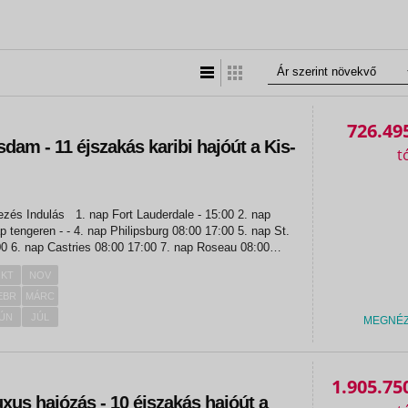
Lista nézet
Táblázatos nézet
726.49
am - 11 éjszakás karibi hajóút a Kis-
au 08:00
KT
NOV
EBR
MÁRC
ÚN
JÚL
MEGNÉ
«
«
1.905.75
luxus hajózás - 10 éjszakás hajóút a