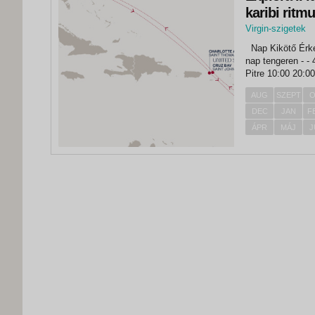
karibi ritm
Virgin-szigetek
, Saint John
Nap Kikötő Érkezés Indulás 1. nap Miami - 17:00 2. nap tengeren - - 3.
nap tengeren - - 4. nap Charlotte Amalie 08:00 17:00 5. nap Pointe A
Pitre 10:00 20:00 6. nap Castries 09:00 19:00 7. nap Little Bay 09
18:00 8. nap...
AUG
SZEPT
O
DEC
JAN
F
ÁPR
MÁJ
J