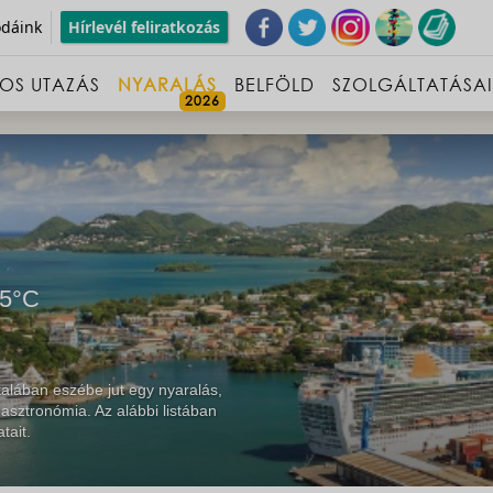
odáink
Hírlevél feliratkozás
OS UTAZÁS
NYARALÁS
BELFÖLD
SZOLGÁLTATÁSA
5°C
talában eszébe jut egy nyaralás,
asztronómia. Az alábbi listában
tait.