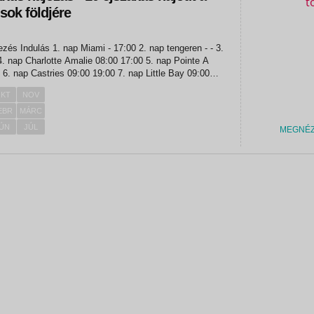
usok földjére
:00
KT
NOV
EBR
MÁRC
ÚN
JÚL
MEGNÉ