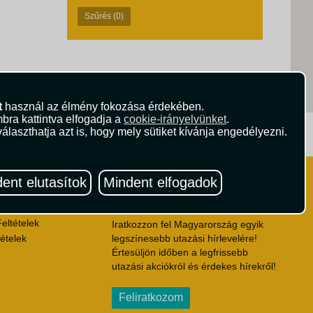
Szűrés
(0)
t
használ az élmény fokozása érdekében.
bra kattintva elfogadja a
cookie-irányelvünket
.
álaszthatja azt is, hogy mely sütiket kívánja engedélyezni.
ritika.hu
Vista Magazin
ent elutasítok
Mindent elfogadok
Hírlevél
 Feltételek
ződési Feltételek
eltételek
Iratkozzon fel Magyarország egyik
ételek
legszínesebb utazási hírlevelére!
Értesüljön időben a legfrissebb
utazási akciókról és érdekes hírekről!
Feliratkozom