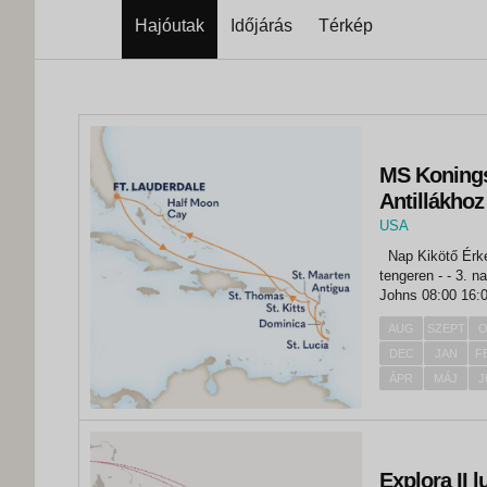
Hajóutak
Időjárás
Térkép
MS Koningsd
Antillákhoz
USA
,
Nap Kikötő Érkezés Indulás 1. nap Fort Lauderdale - 15:00 2. nap
Fort Lauderdale
tengeren - - 3. nap tengeren - - 4. nap Philipsburg 08:00 17:00 5. nap St.
Johns 08:00 16:00 6. nap Castries 08:00 17:00 7. nap Rose
17:00 8....
AUG
SZEPT
O
DEC
JAN
F
ÁPR
MÁJ
J
Explora II 