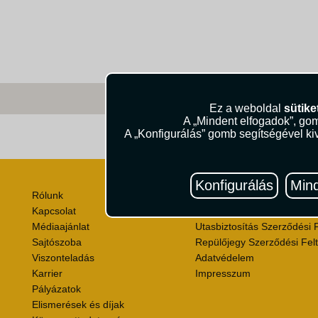
Ez a weboldal
sütike
A „Mindent elfogadok”, gom
A „Konfigurálás” gomb segítségével kiv
Útik
Konfigurálás
Mind
Rólunk
Utazási Csomag Szerződési
Kapcsolat
Útlemondás-biztosítás Szer
Médiaajánlat
Utasbiztosítás Szerződési F
Sajtószoba
Repülőjegy Szerződési Felt
Viszonteladás
Adatvédelem
Karrier
Impresszum
Pályázatok
Elismerések és díjak