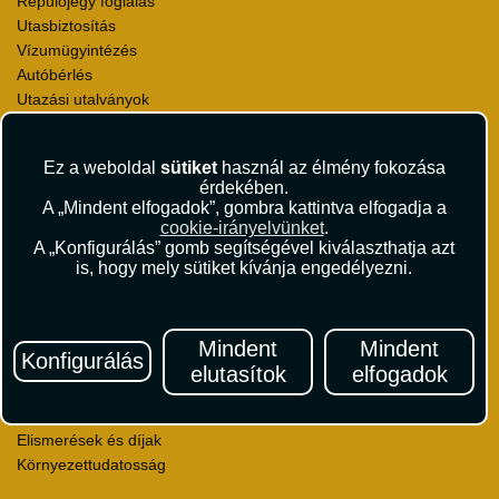
Repülőjegy foglalás
Utasbiztosítás
Vízumügyintézés
Autóbérlés
Utazási utalványok
Szállásértékelések
Partnerkedvezmények
Ez a weboldal
sütiket
használ az élmény fokozása
Céges utaztatás
érdekében.
Törzsutas program
A „Mindent elfogadok”, gombra kattintva elfogadja a
Katalógus
cookie-irányelvünket
.
A „Konfigurálás” gomb segítségével kiválaszthatja azt
is, hogy mely sütiket kívánja engedélyezni.
Rólunk
Kapcsolat
Médiaajánlat
Sajtószoba
Mindent
Mindent
Konfigurálás
Viszonteladás
elutasítok
elfogadok
Karrier
Pályázatok
Elismerések és díjak
Környezettudatosság