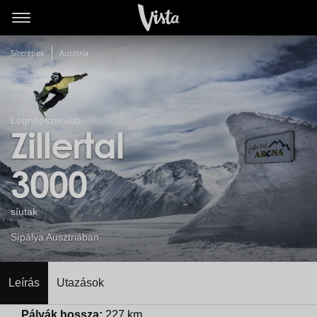
Síterepek
Ausztria
Legnépszerűbb
Zillertal
3000
síutak
Sípálya Ausztriában
Leírás
Utazások
Pályák hossza:
227 km