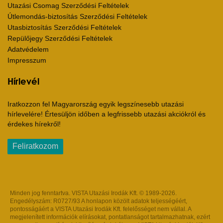
Utazási Csomag Szerződési Feltételek
Útlemondás-biztosítás Szerződési Feltételek
Utasbiztosítás Szerződési Feltételek
Repülőjegy Szerződési Feltételek
Adatvédelem
Impresszum
Hírlevél
Iratkozzon fel Magyarország egyik legszínesebb utazási
hírlevelére! Értesüljön időben a legfrissebb utazási akciókról és
érdekes hírekről!
Feliratkozom
Minden jog fenntartva. VISTA Utazási Irodák Kft. © 1989-2026.
Engedélyszám: R0727/93 A honlapon közölt adatok teljességéért,
pontosságáért a VISTA Utazási Irodák Kft. felelősséget nem vállal. A
megjelenített információk elírásokat, pontatlanságot tartalmazhatnak, ezért