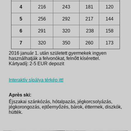
4
216
243
181
120
5
256
292
217
144
6
291
320
238
158
7
320
350
260
173
2016 január 1. után született gyermekek ingyen
használhatják a felvonókat, felnőtt kísérettel.
Kártyadíj: 2-5 EUR depozit
Interaktív sípálya térkép itt!
Après ski:
Éjszakai szánkózás, hótalpazás, jégkorcsolyázás,
jégkorongozás, ejtőernyőzés, bárok, éttermek, diszkók,
hütték.