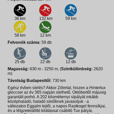
36 km
132 km
59 km
58 km
12 km
Felvonók száma:
59 db
25 db
22 db
12 db
Magasság:
630 m - 3250 m, (
Szintkülönbség:
2620
m)
Távolság Budapesttől:
730 km
Egész évben síelés? Akkor Zillertal, hiszen a Hintertux
gleccser az év 365 napján síelhető. Októbertől májusig
garantált porhó. A 202 kilométernyi sípályát inkább
középhaladó, haladó síelőknek javasoljuk - a
változatos Eggalm lejtői, a napos Rastkogel fennsíkjai,
és a lélgzetelállító kilátással csábító Tux pályái,