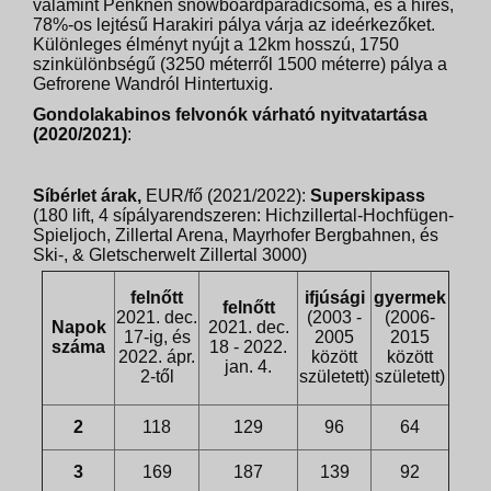
valamint Penknen snowboardparadicsoma, és a híres,
78%-os lejtésű Harakiri pálya várja az ideérkezőket.
Különleges élményt nyújt a 12km hosszú, 1750
szinkülönbségű (3250 méterről 1500 méterre) pálya a
Gefrorene Wandról Hintertuxig.
Gondolakabinos felvonók várható nyitvatartása
(2020/2021)
:
Síbérlet árak,
EUR/fő (2021/2022):
Superskipass
(180 lift, 4 sípályarendszeren: Hichzillertal-Hochfügen-
Spieljoch, Zillertal Arena, Mayrhofer Bergbahnen, és
Ski-, & Gletscherwelt Zillertal 3000)
felnőtt
ifjúsági
gyermek
felnőtt
2021. dec.
(2003 -
(2006-
Napok
2021. dec.
17-ig, és
2005
2015
száma
18 - 2022.
2022. ápr.
között
között
jan. 4.
2-től
született)
született)
2
118
129
96
64
3
169
187
139
92